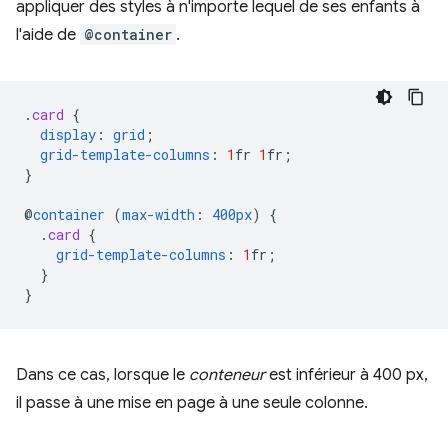
appliquer des styles à n'importe lequel de ses enfants à
l'aide de
@container
.
.
card
{
display
:
grid
;
grid-template-columns
:
1
fr
1
fr
;
}
@
container
(
max-width
:
400px
)
{
.
card
{
grid-template-columns
:
1
fr
;
}
}
Dans ce cas, lorsque le
conteneur
est inférieur à 400 px,
il passe à une mise en page à une seule colonne.