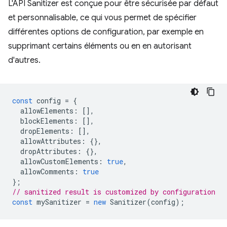
L'API Sanitizer est conçue pour être sécurisée par défaut
et personnalisable, ce qui vous permet de spécifier
différentes options de configuration, par exemple en
supprimant certains éléments ou en en autorisant
d'autres.
const
config
=
{
allowElements
:
[],
blockElements
:
[],
dropElements
:
[],
allowAttributes
:
{},
dropAttributes
:
{},
allowCustomElements
:
true
,
allowComments
:
true
};
// sanitized result is customized by configuration
const
mySanitizer
=
new
Sanitizer
(
config
);