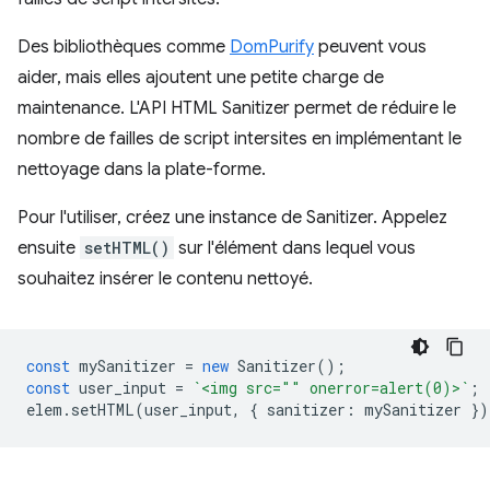
Des bibliothèques comme
DomPurify
peuvent vous
aider, mais elles ajoutent une petite charge de
maintenance. L'API HTML Sanitizer permet de réduire le
nombre de failles de script intersites en implémentant le
nettoyage dans la plate-forme.
Pour l'utiliser, créez une instance de Sanitizer. Appelez
ensuite
setHTML()
sur l'élément dans lequel vous
souhaitez insérer le contenu nettoyé.
const
mySanitizer
=
new
Sanitizer
();
const
user_input
=
`<img src="" onerror=alert(0)>`
;
elem
.
setHTML
(
user_input
,
{
sanitizer
:
mySanitizer
})