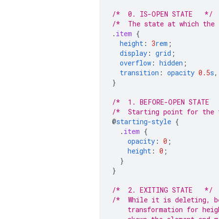
/*  0. IS-OPEN STATE   */
/*  The state at which the 
.
item
{
height
:
3
rem
;
display
:
grid
;
overflow
:
hidden
;
transition
:
opacity
0.5
s
,
}
/*  1. BEFORE-OPEN STATE  
/*  Starting point for the 
@
starting-style
{
.
item
{
opacity
:
0
;
height
:
0
;
}
}
/*  2. EXITING STATE   */
/*  While it is deleting, b
    transformation for heig