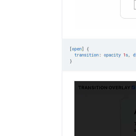
[
open
]
{
transition
:
opacity
1
s
,
d
}