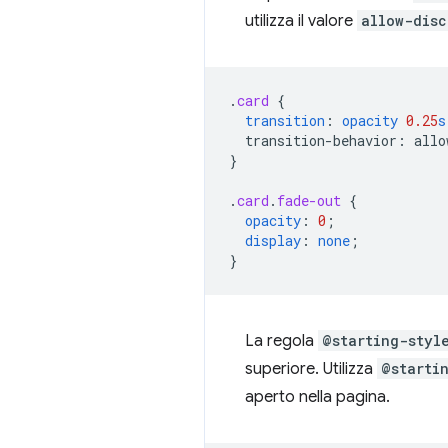
utilizza il valore
allow-disc
.
card
{
transition
:
opacity
0.25
s
transition-behavior
:
allo
}
.
card
.
fade-out
{
opacity
:
0
;
display
:
none
;
}
La regola
@starting-styl
superiore. Utilizza
@starti
aperto nella pagina.