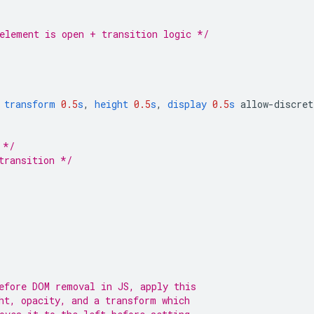
element is open + transition logic */
transform
0.5
s
,
height
0.5
s
,
display
0.5
s
allow-discret
 */
transition */
efore DOM removal in JS, apply this
ht, opacity, and a transform which