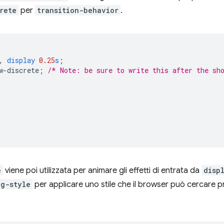
rete
per
transition-behavior
.
,
display
0.25
s
;
w-discrete
;
/* Note: be sure to write this after the sh
e
viene poi utilizzata per animare gli effetti di entrata da
disp
ng-style
per applicare uno stile che il browser può cercare 