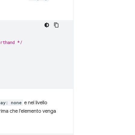
orthand */
lay: none
e nel livello
prima che l'elemento venga