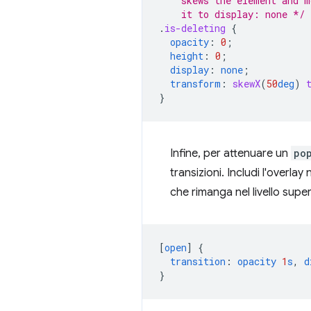
    skews the element and m
    it to display: none */
.
is-deleting
{
opacity
:
0
;
height
:
0
;
display
:
none
;
transform
:
skewX
(
50
deg
)
}
Infine, per attenuare un
po
transizioni. Includi l'overlay
che rimanga nel livello super
[
open
]
{
transition
:
opacity
1
s
,
d
}