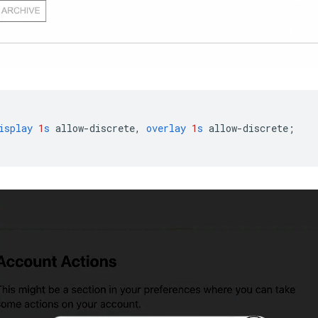
isplay
1
s
allow-discrete
,
overlay
1
s
allow-discrete
;