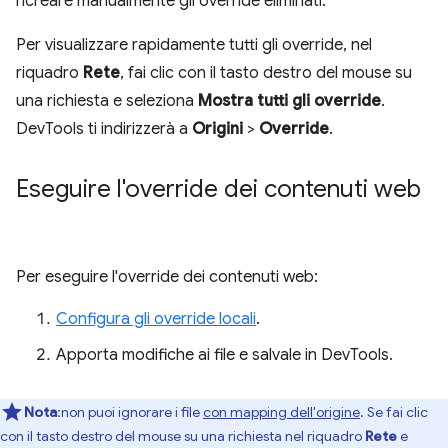
ricreare manualmente gli override eliminati.
Per visualizzare rapidamente tutti gli override, nel
riquadro
Rete
, fai clic con il tasto destro del mouse su
una richiesta e seleziona
Mostra tutti gli override
.
DevTools ti indirizzerà a
Origini
>
Override
.
Eseguire l'override dei contenuti web
Per eseguire l'override dei contenuti web:
Configura gli override locali
.
Apporta modifiche ai file e salvale in DevTools.
Nota
:non puoi ignorare i file
con mapping dell'origine
. Se fai clic
con il tasto destro del mouse su una richiesta nel riquadro
Rete
e