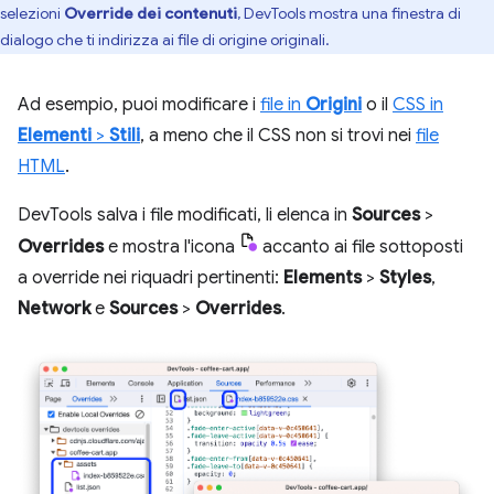
selezioni
Override dei contenuti
, DevTools mostra una finestra di
dialogo che ti indirizza ai file di origine originali.
Ad esempio, puoi modificare i
file in
Origini
o il
CSS in
Elementi
>
Stili
, a meno che il CSS non si trovi nei
file
HTML
.
DevTools salva i file modificati, li elenca in
Sources
>
Overrides
e mostra l'icona
accanto ai file sottoposti
a override nei riquadri pertinenti:
Elements
>
Styles
,
Network
e
Sources
>
Overrides
.