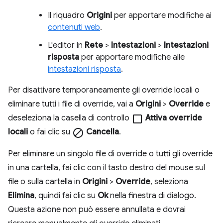
Il riquadro
Origini
per apportare modifiche ai
contenuti web
.
L'editor in
Rete
>
Intestazioni
>
Intestazioni
risposta
per apportare modifiche alle
intestazioni risposta
.
Per disattivare temporaneamente gli override locali o
eliminare tutti i file di override, vai a
Origini
>
Override
e
deseleziona la casella di controllo
check_box_outline_blank
Attiva override
locali
o fai clic su
block
Cancella
.
Per eliminare un singolo file di override o tutti gli override
in una cartella, fai clic con il tasto destro del mouse sul
file o sulla cartella in
Origini
>
Override
, seleziona
Elimina
, quindi fai clic su
Ok
nella finestra di dialogo.
Questa azione non può essere annullata e dovrai