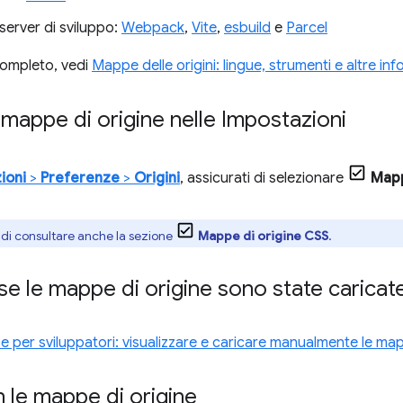
server di sviluppo:
Webpack
,
Vite
,
esbuild
e
Parcel
completo, vedi
Mappe delle origini: lingue, strumenti e altre in
e mappe di origine nelle Impostazioni
ioni
>
Preferenze
>
Origini
, assicurati di selezionare
Mapp
 di consultare anche la sezione
Mappe di origine CSS
.
 se le mappe di origine sono state carica
e per sviluppatori: visualizzare e caricare manualmente le map
 le mappe di origine