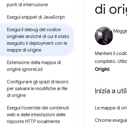
di or
punti di interruzione
Esegui snippet di Java
Script
Esegui il debug del codice
Meggi
originale anziché di cui è stato
eseguito il deployment con le
mappe di origine
Mantieni il cod
compilato. Utili
Estensione della mappa di
origine ignore
List
Origini
.
Configurare gli spazi di lavoro
per salvare le modifiche ai file
Inizia a ut
di origine
Esegui l'override dei contenuti
Le mappe di orig
web e delle intestazioni delle
Chrome eseguirà
risposte HTTP localmente