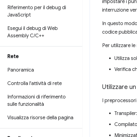
impostare i punti
Riferimento per il debug di
interruzione v
Java
Script
In questo modo, 
Esegui il debug di Web
codice pubblica
Assembly C
/
C++
Per utilizzare l
Rete
Utilizza s
Verifica c
Panoramica
Controlla l'attività di rete
Utilizzare 
Informazioni di riferimento
I preprocessori 
sulle funzionalità
Transpiler
Visualizza risorse della pagina
Compilato
Minimizzat