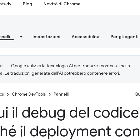
study
Blog
Novità di Chrome
nnelli
Impostazioni
Accessibilità
Per gli agenti
Google utilizza la tecnologia AI per tradurre i contenuti nella
ta. Le traduzioni generate dall'AI potrebbero contenere errori.
cs
Chrome DevTools
Pannelli
Qu
i il debug del codice
hé il deployment co