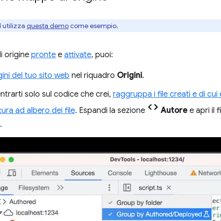
 utilizza
questa demo
come esempio.
i origine
pronte
e
attivate
, puoi:
gini del tuo sito web
nel riquadro
Origini
.
trarti solo sul codice che crei,
raggruppa i file creati e di cu
tura ad albero dei file
. Espandi la sezione
Autore
e apri il 
.