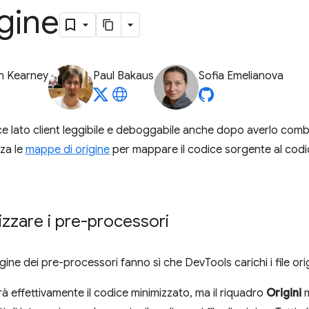
igine
n Kearney
Paul Bakaus
Sofia Emelianova
ice lato client leggibile e deboggabile anche dopo averlo comb
zza le
mappe di origine
per mappare il codice sorgente al codi
ilizzare i pre-processori
ine dei pre-processori fanno sì che DevTools carichi i file origin
 effettivamente il codice minimizzato, ma il riquadro
Origini
m