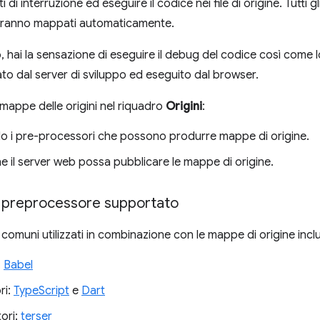
 di interruzione ed eseguire il codice nei file di origine. Tutti gli 
erranno mappati automaticamente.
hai la sensazione di eseguire il debug del codice così come lo 
to dal server di sviluppo ed eseguito dal browser.
e mappe delle origini nel riquadro
Origini
:
olo i pre-processori che possono produrre mappe di origine.
he il server web possa pubblicare le mappe di origine.
un preprocessore supportato
comuni utilizzati in combinazione con le mappe di origine inclu
:
Babel
ri:
TypeScript
e
Dart
ori:
terser