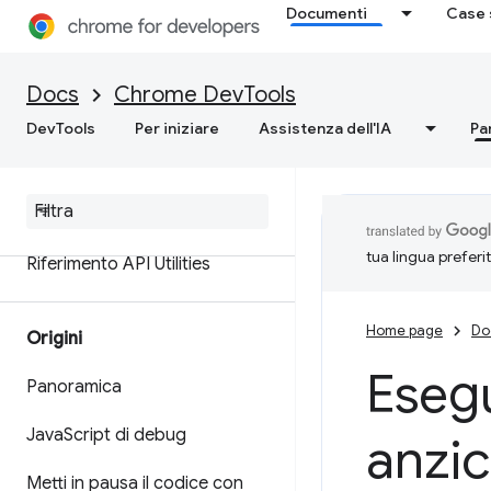
Documenti
Case 
Guarda JavaScript in tempo
reale
Docs
Chrome DevTools
Formattare e applicare stili ai
messaggi
DevTools
Per iniziare
Assistenza dell'IA
Pa
Informazioni sulle funzionalità
Riferimento API
tua lingua preferi
Riferimento API Utilities
Home page
Do
Origini
Esegu
Panoramica
Java
Script di debug
anzic
Metti in pausa il codice con