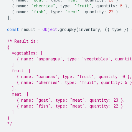
{
name
:
"cherries"
,
type
:
"fruit"
,
quantity
:
5
},
{
name
:
"fish"
,
type
:
"meat"
,
quantity
:
22
},
];
const
result
=
Object
.
groupBy
(
inventory
,
({
type
})
/* Result is:
{
  vegetables: [
    { name: 'asparagus', type: 'vegetables', quantit
  ],
  fruit: [
    { name: "bananas", type: "fruit", quantity: 0 },
    { name: "cherries", type: "fruit", quantity: 5 }
  ],
  meat: [
    { name: "goat", type: "meat", quantity: 23 },
    { name: "fish", type: "meat", quantity: 22 }
  ]
}
*/