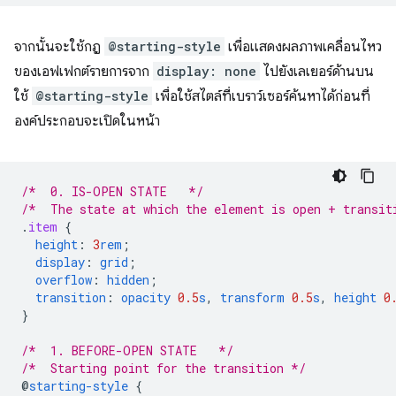
จากนั้นจะใช้กฎ
@starting-style
เพื่อแสดงผลภาพเคลื่อนไหว
ของเอฟเฟกต์รายการจาก
display: none
ไปยังเลเยอร์ด้านบน
ใช้
@starting-style
เพื่อใช้สไตล์ที่เบราว์เซอร์ค้นหาได้ก่อนที่
องค์ประกอบจะเปิดในหน้า
/*  0. IS-OPEN STATE   */
/*  The state at which the element is open + transit
.
item
{
height
:
3
rem
;
display
:
grid
;
overflow
:
hidden
;
transition
:
opacity
0.5
s
,
transform
0.5
s
,
height
0
}
/*  1. BEFORE-OPEN STATE   */
/*  Starting point for the transition */
@
starting-style
{