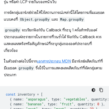
รุ่น หรือค่า LCP รายวันของหน้าเว็บ
การจัดกลุ่มอาร์เรย์ช่วยให้ใช้สถานการณ์เหล่านี้ได้โดยการเพิ่มเมธอด
แบบคงที่
Object.groupBy
และ
Map.groupBy
groupBy
จะเรียกฟังก์ชัน Callback ที่ระบุ 1 ครั้งสําหรับองค์
ประกอบแต่ละรายการในรายการที่วนซ้ำได้ ฟังก์ชัน Callback ควร
แสดงผลสตริงหรือสัญลักษณ์ที่ระบุกลุ่มขององค์ประกอบที่
เกี่ยวข้อง
ในตัวอย่างต่อไปนี้จาก
เอกสารประกอบ MDN
มีอาร์เรย์ผลิตภัณฑ์ที่
มีเมธอด
groupBy
ซึ่งใช้ในการแสดงผลผลิตภัณฑ์ที่จัดกลุ่มตาม
ประเภท
const
inventory
=
[
{
name
:
"asparagus"
,
type
:
"vegetables"
,
quantity
:
{
name
:
"bananas"
,
type
:
"fruit"
,
quantity
:
0
},
{
name
:
"goat"
,
type
:
"meat"
,
quantity
:
23
},