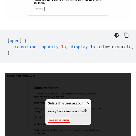
[
open
]
{
transition
:
opacity
1
s
,
display
1
s
allow-discrete
,
}