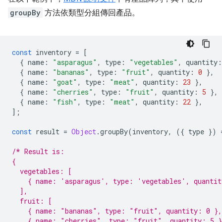
groupBy
方法依類型分組傳回產品。
const
inventory
=
[
{
name
:
"asparagus"
,
type
:
"vegetables"
,
quantity
:
{
name
:
"bananas"
,
type
:
"fruit"
,
quantity
:
0
},
{
name
:
"goat"
,
type
:
"meat"
,
quantity
:
23
},
{
name
:
"cherries"
,
type
:
"fruit"
,
quantity
:
5
},
{
name
:
"fish"
,
type
:
"meat"
,
quantity
:
22
},
];
const
result
=
Object
.
groupBy
(
inventory
,
({
type
})
/* Result is:
{
  vegetables: [
    { name: 'asparagus', type: 'vegetables', quantit
  ],
  fruit: [
    { name: "bananas", type: "fruit", quantity: 0 },
    { name: "cherries", type: "fruit", quantity: 5 }