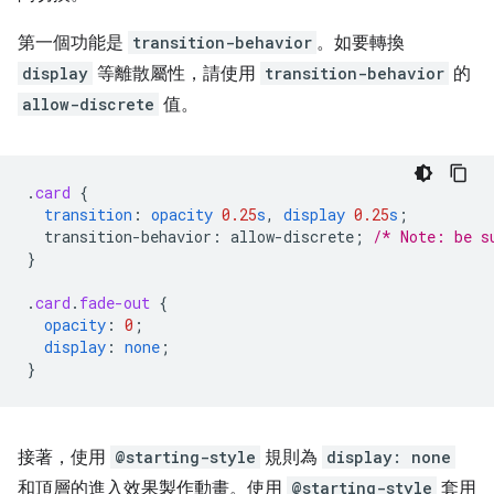
第一個功能是
transition-behavior
。如要轉換
display
等離散屬性，請使用
transition-behavior
的
allow-discrete
值。
.
card
{
transition
:
opacity
0.25
s
,
display
0.25
s
;
transition-behavior
:
allow-discrete
;
/* Note: be s
}
.
card
.
fade-out
{
opacity
:
0
;
display
:
none
;
}
接著，使用
@starting-style
規則為
display: none
和頂層的進入效果製作動畫。使用
@starting-style
套用