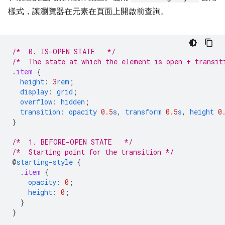
樣式，讓瀏覽器在元素在頁面上開啟前查詢。
/*  0. IS-OPEN STATE   */
/*  The state at which the element is open + transit
.
item
{
height
:
3
rem
;
display
:
grid
;
overflow
:
hidden
;
transition
:
opacity
0.5
s
,
transform
0.5
s
,
height
0
}
/*  1. BEFORE-OPEN STATE   */
/*  Starting point for the transition */
@
starting-style
{
.
item
{
opacity
:
0
;
height
:
0
;
}
}