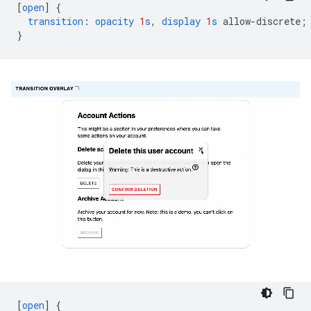
[
open
]
{
transition
:
opacity
1
s
,
display
1
s
allow-discrete
;
}
[
open
]
{