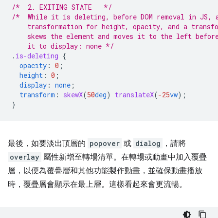
/*  2. EXITING STATE   */
/*  While it is deleting, before DOM removal in JS, 
    transformation for height, opacity, and a transf
    skews the element and moves it to the left befor
    it to display: none */
.
is-deleting
{
opacity
:
0
;
height
:
0
;
display
:
none
;
transform
:
skewX
(
50
deg
)
translateX
(
-25
vw
);
}
最後，如要淡出頂層的
popover
或
dialog
，請將
overlay
屬性新增至轉場清單。在轉場或動畫中加入覆疊
層，以便為覆疊層和其他功能製作動畫，並確保動畫播放
時，覆疊層會顯示在最上層。這樣看起來會更流暢。