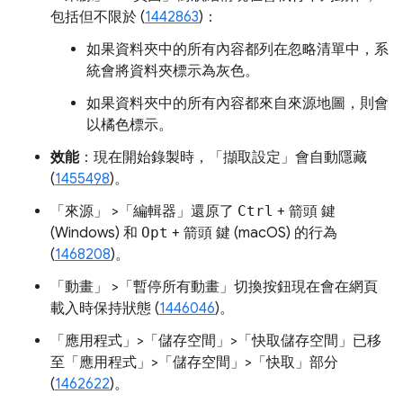
包括但不限於 (
1442863
)：
如果資料夾中的所有內容都列在忽略清單中，系
統會將資料夾標示為灰色。
如果資料夾中的所有內容都來自來源地圖，則會
以橘色標示。
效能
：現在開始錄製時，「擷取設定」
會自動隱藏
(
1455498
)。
「來源」
>「編輯器」
還原了
Ctrl
+
箭頭
鍵
(Windows) 和
Opt
+
箭頭
鍵 (macOS) 的行為
(
1468208
)。
「動畫」
>「暫停所有動畫」
切換按鈕現在會在網頁
載入時保持狀態 (
1446046
)。
「應用程式」>「儲存空間」>「快取儲存空間」
已移
至「應用程式」>「儲存空間」>「快取」部分
(
1462622
)。