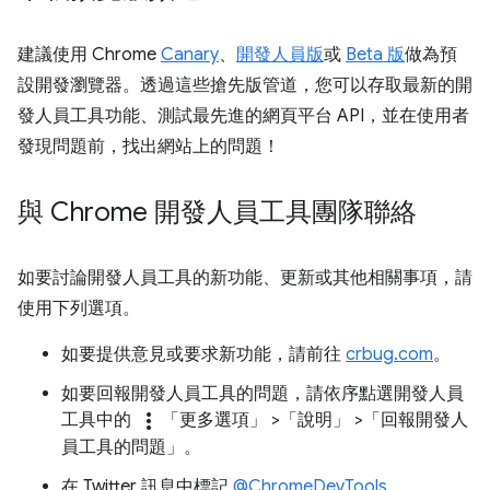
建議使用 Chrome
Canary
、
開發人員版
或
Beta 版
做為預
設開發瀏覽器。透過這些搶先版管道，您可以存取最新的開
發人員工具功能、測試最先進的網頁平台 API，並在使用者
發現問題前，找出網站上的問題！
與 Chrome 開發人員工具團隊聯絡
如要討論開發人員工具的新功能、更新或其他相關事項，請
使用下列選項。
如要提供意見或要求新功能，請前往
crbug.com
。
如要回報開發人員工具的問題，請依序點選開發人員
more_vert
工具中的
「更多選項」
>「說明」
>「回報開發人
員工具的問題」
。
在 Twitter 訊息中標記
@ChromeDevTools
。