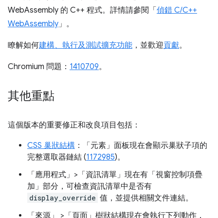
WebAssembly 的 C++ 程式。詳情請參閱「
偵錯 C/C++
WebAssembly
」。
瞭解如何
建構、執行及測試擴充功能
，並歡迎
貢獻
。
Chromium 問題：
1410709
。
其他重點
這個版本的重要修正和改良項目包括：
CSS 巢狀結構
：「元素」
面板現在會顯示巢狀子項的
完整選取器鏈結 (
1172985
)。
「應用程式」>「資訊清單」現在有「視窗控制項疊
加」部分，可檢查資訊清單中是否有
display_override
值，並提供相關文件連結。
「來源」
>「頁面」
樹狀結構現在會執行下列動作，