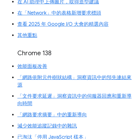
在 AI 助理中上傳圖片，取得造型建議
在「Network」中的表格新增要求標頭
查看 2025 年 Google I/O 大會的精選內容
其他重點
Chrome 138
效能面板改善
「網路依附元件樹狀結構」洞察資訊中的預先連結來
源
「文件要求延遲」洞察資訊中的伺服器回應和重新導
向時間
「網路要求摘要」中的重新導向
減少效能追蹤記錄中的雜訊
已淘汰「停用 JavaScript 樣本」