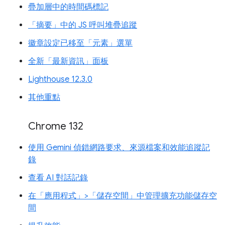
疊加層中的時間碼標記
「摘要」中的 JS 呼叫堆疊追蹤
徽章設定已移至「元素」選單
全新「最新資訊」面板
Lighthouse 12.3.0
其他重點
Chrome 132
使用 Gemini 偵錯網路要求、來源檔案和效能追蹤記
錄
查看 AI 對話記錄
在「應用程式」>「儲存空間」中管理擴充功能儲存空
間