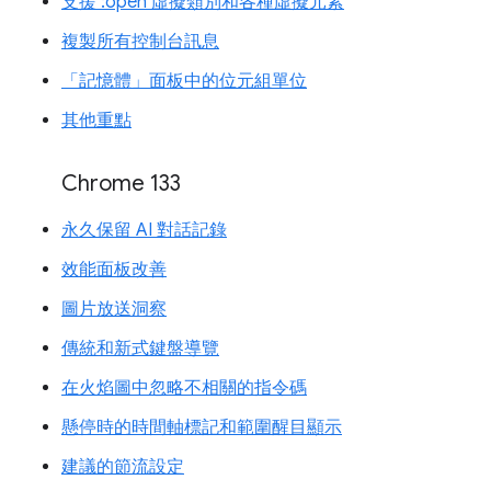
支援 :open 虛擬類別和各種虛擬元素
複製所有控制台訊息
「記憶體」面板中的位元組單位
其他重點
Chrome 133
永久保留 AI 對話記錄
效能面板改善
圖片放送洞察
傳統和新式鍵盤導覽
在火焰圖中忽略不相關的指令碼
懸停時的時間軸標記和範圍醒目顯示
建議的節流設定