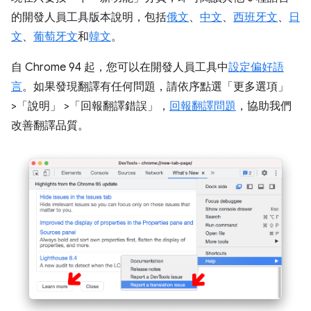
的開發人員工具版本說明，包括
俄文
、
中文
、
西班牙文
、
日
文
、
葡萄牙文
和
韓文
。
自 Chrome 94 起，您可以在開發人員工具中
設定偏好語
言
。如果發現翻譯有任何問題，請依序點選「更多選項」
>「說明」
>「回報翻譯錯誤」
，
回報翻譯問題
，協助我們
改善翻譯品質。