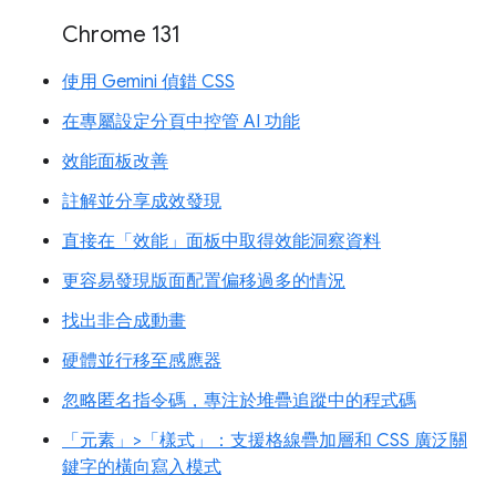
Chrome 131
使用 Gemini 偵錯 CSS
在專屬設定分頁中控管 AI 功能
效能面板改善
註解並分享成效發現
直接在「效能」面板中取得效能洞察資料
更容易發現版面配置偏移過多的情況
找出非合成動畫
硬體並行移至感應器
忽略匿名指令碼，專注於堆疊追蹤中的程式碼
「元素」>「樣式」：支援格線疊加層和 CSS 廣泛關
鍵字的橫向寫入模式