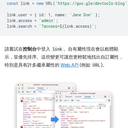
const
link
=
new
URL
(
'https://goo.gle/devtools-blog'
link
.
user
=
{
id
:
1
,
name
:
'Jane Doe'
};
link
.
access
=
'admin'
;
link
.
search
=
`?access=
${
link
.
access
}
`
;
請嘗試在
控制台
中登入
link
。自有屬性現在會以粗體顯
示，並優先排序。這些變更可讓您更輕鬆地找出自訂屬性，
特別是具有許多繼承屬性的
Web API
(例如
URL
)。