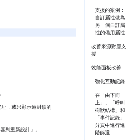
支援的案例：
自訂屬性做為
另一個自訂屬
性的備用屬性
改善來源對應支
援
效能面板改善
強化互動記錄
。
在「由下而
上」、「呼叫
網址，或只顯示遭封鎖的
樹狀結構」和
「事件記錄」
分頁中進行進
選器列重新設計」
。
階篩選