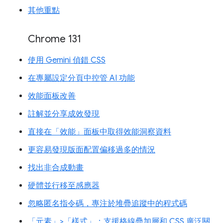
其他重點
Chrome 131
使用 Gemini 偵錯 CSS
在專屬設定分頁中控管 AI 功能
效能面板改善
註解並分享成效發現
直接在「效能」面板中取得效能洞察資料
更容易發現版面配置偏移過多的情況
找出非合成動畫
硬體並行移至感應器
忽略匿名指令碼，專注於堆疊追蹤中的程式碼
「元素」>「樣式」：支援格線疊加層和 CSS 廣泛關