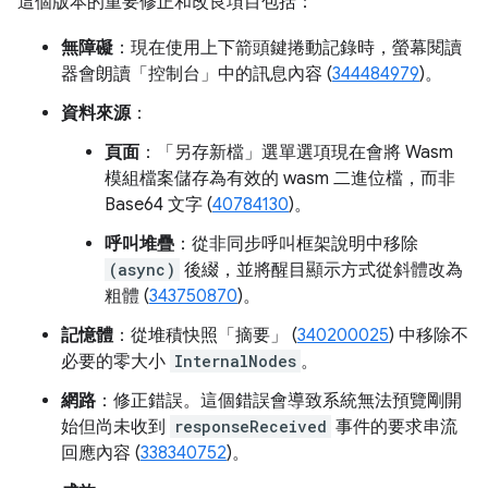
這個版本的重要修正和改良項目包括：
無障礙
：現在使用上下箭頭鍵捲動記錄時，螢幕閱讀
器會朗讀「控制台」
中的訊息內容 (
344484979
)。
資料來源
：
頁面
：「另存新檔」
選單選項現在會將 Wasm
模組檔案儲存為有效的 wasm 二進位檔，而非
Base64 文字 (
40784130
)。
呼叫堆疊
：從非同步呼叫框架說明中移除
(async)
後綴，並將醒目顯示方式從斜體改為
粗體 (
343750870
)。
記憶體
：從堆積快照「摘要」
(
340200025
) 中移除不
必要的零大小
InternalNodes
。
網路
：修正錯誤。這個錯誤會導致系統無法預覽剛開
始但尚未收到
responseReceived
事件的要求串流
回應內容 (
338340752
)。