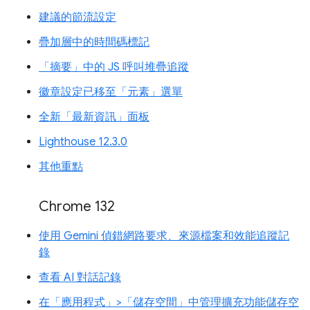
建議的節流設定
疊加層中的時間碼標記
「摘要」中的 JS 呼叫堆疊追蹤
徽章設定已移至「元素」選單
全新「最新資訊」面板
Lighthouse 12.3.0
其他重點
Chrome 132
使用 Gemini 偵錯網路要求、來源檔案和效能追蹤記
錄
查看 AI 對話記錄
在「應用程式」>「儲存空間」中管理擴充功能儲存空