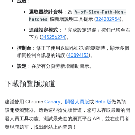
成效
：
選取器統計資料
：為
%-of-Slow-Path-Non-
Matches
欄新增說明工具提示 (
324282954
)。
追蹤設定模式
：「完成設定追蹤」
按鈕已移至右
下方 (
345256274
)。
控制台
：修正了使用返回/快取功能瀏覽時，顯示多個
相同控制台訊息的錯誤 (
40894153
)。
設定
：在所有分頁旁新增輔助圖示。
下載預覽版頻道
建議使用 Chrome
Canary
、
開發人員版
或
Beta 版
做為預
設開發瀏覽器。透過這些搶先版管道，您可以存取最新的開
發人員工具功能、測試最先進的網頁平台 API，並在使用者
發現問題前，找出網站上的問題！