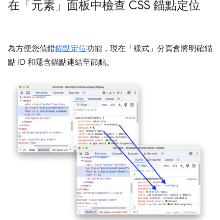
在「元素」面板中檢查 CSS 錨點定位
為方便您偵錯
錨點定位
功能，現在「樣式」
分頁會將明確錨
點 ID 和隱含錨點連結至節點。