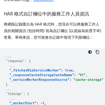
Chromium 問題：
342406608
。
HAR 格式自訂欄位中的服務工作人員資訊
將網路記錄匯出為 HAR 格式時，您現在可以將服務工作人
員的相關資訊 (包括時間) 視為自訂欄位 (以底線為前置字串)
查看。舉例來說，您可能會在記錄中發現下列新欄位：
...
"response"
:
{
...
"_fetchedViaServiceWorker"
:
true
,
"_responseCacheStorageCacheName"
:
"V1"
,
"_serviceWorkerResponseSource"
:
"cache-storage"
}
...
"timings"
:
{
...
"_workerStart"
:
-1
,