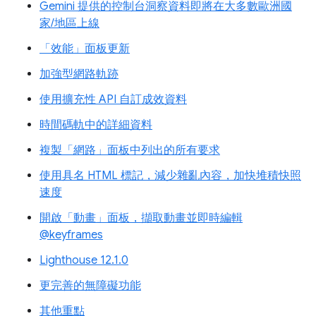
Gemini 提供的控制台洞察資料即將在大多數歐洲國
家/地區上線
「效能」面板更新
加強型網路軌跡
使用擴充性 API 自訂成效資料
時間碼軌中的詳細資料
複製「網路」面板中列出的所有要求
使用具名 HTML 標記，減少雜亂內容，加快堆積快照
速度
開啟「動畫」面板，擷取動畫並即時編輯
@keyframes
Lighthouse 12.1.0
更完善的無障礙功能
其他重點