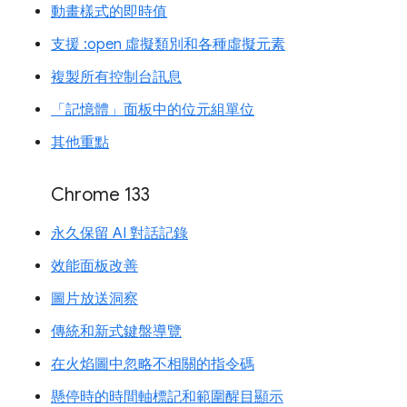
動畫樣式的即時值
支援 :open 虛擬類別和各種虛擬元素
複製所有控制台訊息
「記憶體」面板中的位元組單位
其他重點
Chrome 133
永久保留 AI 對話記錄
效能面板改善
圖片放送洞察
傳統和新式鍵盤導覽
在火焰圖中忽略不相關的指令碼
懸停時的時間軸標記和範圍醒目顯示