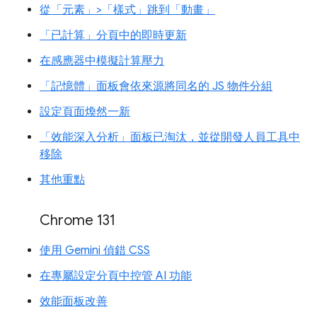
從「元素」>「樣式」跳到「動畫」
「已計算」分頁中的即時更新
在感應器中模擬計算壓力
「記憶體」面板會依來源將同名的 JS 物件分組
設定頁面煥然一新
「效能深入分析」面板已淘汰，並從開發人員工具中
移除
其他重點
Chrome 131
使用 Gemini 偵錯 CSS
在專屬設定分頁中控管 AI 功能
效能面板改善