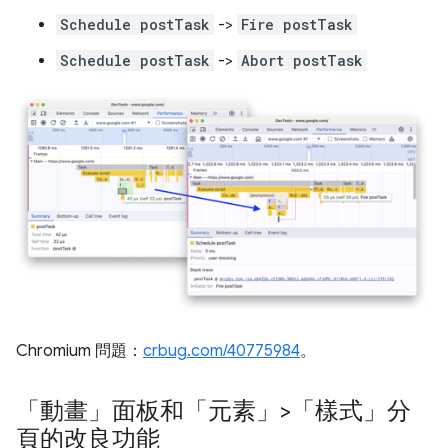
Schedule postTask
->
Fire postTask
Schedule postTask
->
Abort postTask
Chromium 問題：
crbug.com/40775984
。
「動畫」面板和「元素」>「樣式」分
頁的改良功能