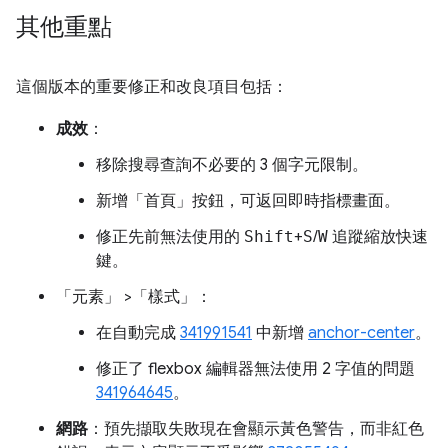
其他重點
這個版本的重要修正和改良項目包括：
成效
：
移除搜尋查詢不必要的 3 個字元限制。
新增「首頁」
按鈕，可返回即時指標畫面。
修正先前無法使用的
Shift
+
S
/
W
追蹤縮放快速
鍵。
「元素」
>「樣式」
：
在自動完成
341991541
中新增
anchor-center
。
修正了 flexbox 編輯器無法使用 2 字值的問題
341964645
。
網路
：預先擷取失敗現在會顯示黃色警告，而非紅色