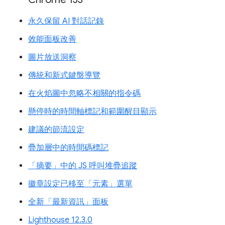
永久保留 AI 對話記錄
效能面板改善
圖片放送洞察
傳統和新式鍵盤導覽
在火焰圖中忽略不相關的指令碼
懸停時的時間軸標記和範圍醒目顯示
建議的節流設定
疊加層中的時間碼標記
「摘要」中的 JS 呼叫堆疊追蹤
徽章設定已移至「元素」選單
全新「最新資訊」面板
Lighthouse 12.3.0