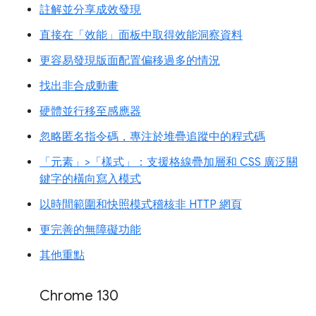
註解並分享成效發現
直接在「效能」面板中取得效能洞察資料
更容易發現版面配置偏移過多的情況
找出非合成動畫
硬體並行移至感應器
忽略匿名指令碼，專注於堆疊追蹤中的程式碼
「元素」>「樣式」：支援格線疊加層和 CSS 廣泛關
鍵字的橫向寫入模式
以時間範圍和快照模式稽核非 HTTP 網頁
更完善的無障礙功能
其他重點
Chrome 130