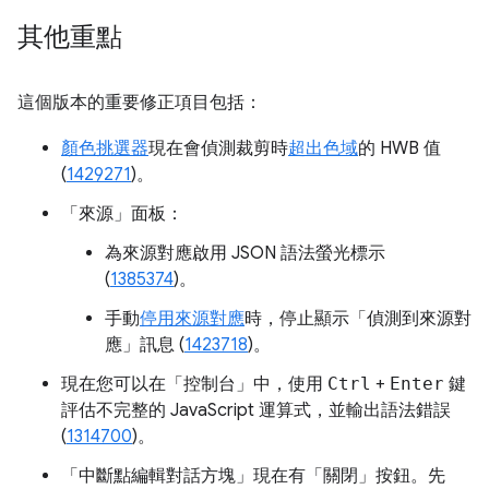
其他重點
這個版本的重要修正項目包括：
顏色挑選器
現在會偵測裁剪時
超出色域
的 HWB 值
(
1429271
)。
「來源」
面板：
為來源對應啟用 JSON 語法螢光標示
(
1385374
)。
手動
停用來源對應
時，停止顯示「偵測到來源對
應」訊息 (
1423718
)。
現在您可以在「控制台」
中，使用
Ctrl
+
Enter
鍵
評估不完整的 JavaScript 運算式，並輸出語法錯誤
(
1314700
)。
「中斷點編輯對話方塊」
現在有「關閉」按鈕。先