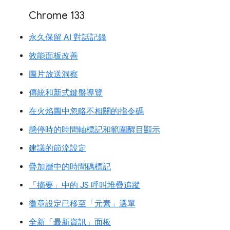
Chrome 133
永久保留 AI 對話記錄
效能面板改善
圖片放送洞察
傳統和新式鍵盤導覽
在火焰圖中忽略不相關的指令碼
懸停時的時間軸標記和範圍醒目顯示
建議的節流設定
疊加層中的時間碼標記
「摘要」中的 JS 呼叫堆疊追蹤
徽章設定已移至「元素」選單
全新「最新資訊」面板