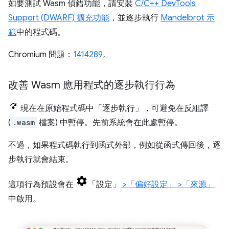
如要測試 Wasm 偵錯功能，請安裝
C/C++ DevTools
Support (DWARF) 擴充功能
，並逐步執行
Mandelbrot 示
範
中的程式碼。
Chromium 問題：
1414289
。
改善 Wasm 應用程式的逐步執行行為
現在在原始程式碼中「逐步執行」
，可避免在反組譯
(
.wasm
檔案) 中暫停。先前系統會在此處暫停。
不過，如果程式碼執行到函式外部，例如從函式傳回後，逐
步執行就會結束。
這項行為預設會在
「設定」
>「偏好設定」
>「來源」
中啟用。