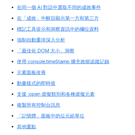
在同一個 AI 對話中選取不同的成效事件
在「成效」中醒目顯示第一方和第三方
標記工具提示和洞察資訊中的欄位資料
強制自動重排深入分析
「最佳化 DOM 大小」洞察
使用 console.timeStamp 擴充效能追蹤記錄
元素面板改善
動畫樣式的即時值
支援 :open 虛擬類別和各種虛擬元素
複製所有控制台訊息
「記憶體」面板中的位元組單位
其他重點