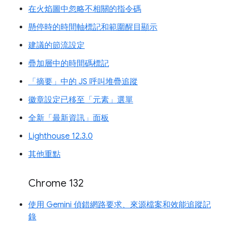
在火焰圖中忽略不相關的指令碼
懸停時的時間軸標記和範圍醒目顯示
建議的節流設定
疊加層中的時間碼標記
「摘要」中的 JS 呼叫堆疊追蹤
徽章設定已移至「元素」選單
全新「最新資訊」面板
Lighthouse 12.3.0
其他重點
Chrome 132
使用 Gemini 偵錯網路要求、來源檔案和效能追蹤記
錄