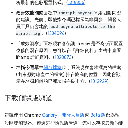
析最新的色彩配置格式。
(
1318305
)
改善
效能洞察
面板中
<script async>
算繪阻斷問題
的建議。先前，即使指令碼已標示為非同步，開發人
員工具仍會建議
add async attribute to the
script tag
。(
1334096
)
「成效洞察」
面板現在會偵測 iframe 是否為版面配置
位移的潛在原因。您可以在「詳細資料」
窗格中查看
iframe 詳細資料。(
1328873
)
在
指令選單
中
開啟檔案
時，系統現在會將撰寫的檔案
(由來源對應產生的檔案) 排在較高的位置，因此會顯
示在名稱相似的已部署指令碼上方。(
1312929
)
下載預覽版頻道
建議使用 Chrome
Canary
、
開發人員版
或
Beta 版
做為預
設開發瀏覽器。透過這些搶先版管道，您可以存取最新的開