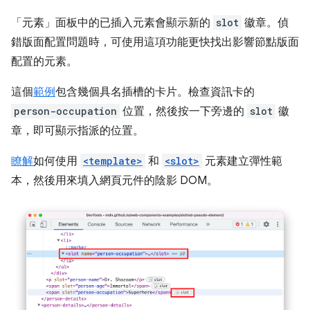
「元素」
面板中的已插入元素會顯示新的
slot
徽章。偵
錯版面配置問題時，可使用這項功能更快找出影響節點版面
配置的元素。
這個
範例
包含幾個具名插槽的卡片。檢查資訊卡的
person-occupation
位置，然後按一下旁邊的
slot
徽
章，即可顯示指派的位置。
瞭解
如何使用
<template>
和
<slot>
元素建立彈性範
本，然後用來填入網頁元件的陰影 DOM。