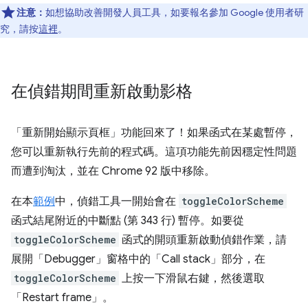
注意：
如想協助改善開發人員工具，如要報名參加 Google 使用者研
究，請按
這裡
。
在偵錯期間重新啟動影格
「重新開始顯示頁框」
功能回來了！如果函式在某處暫停，
您可以重新執行先前的程式碼。這項功能先前因穩定性問題
而遭到淘汰，並在 Chrome 92 版中移除。
在本
範例
中，偵錯工具一開始會在
toggleColorScheme
函式結尾附近的中斷點 (第 343 行) 暫停。如要從
toggleColorScheme
函式的開頭重新啟動偵錯作業，請
展開「Debugger」
窗格中的「Call stack」
部分，在
toggleColorScheme
上按一下滑鼠右鍵，然後選取
「Restart frame」
。