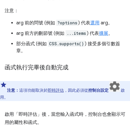
注意：
arg 前的問號 (例如
?options
) 代表
選用
arg。
arg 前方的刪節號 (例如
...items
) 代表
擴展
。
部分函式 (例如
CSS.supports()
) 接受多個引數簽
章。
函式執行完畢後自動完成
注意：
這項功能取決於
即時評估
，因此必須從
控制台設定
啟
用。
啟用「即時評估」後，當您輸入函式時，控制台也會顯示可
用的屬性和函式。