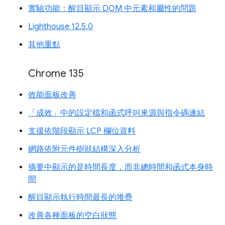
實驗功能：醒目顯示 DOM 中元素和屬性的問題
Lighthouse 12.5.0
其他重點
Chrome 135
效能面板改善
「成效」中的設定檔和函式呼叫來源與指令碼連結
支援依階段顯示 LCP 欄位資料
網路依附元件樹狀結構深入分析
摘要中顯示的是時間長度，而非總時間和函式本身時
間
醒目顯示執行時間最長的堆疊
改善各種面板的空白狀態