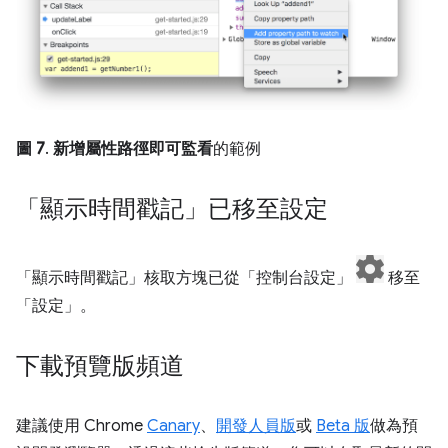
圖 7
.
新增屬性路徑即可監看
的範例
「顯示時間戳記」已移至設定
「顯示時間戳記」
核取方塊已從「控制台設定」
移至
「設定」
。
下載預覽版頻道
建議使用 Chrome
Canary
、
開發人員版
或
Beta 版
做為預