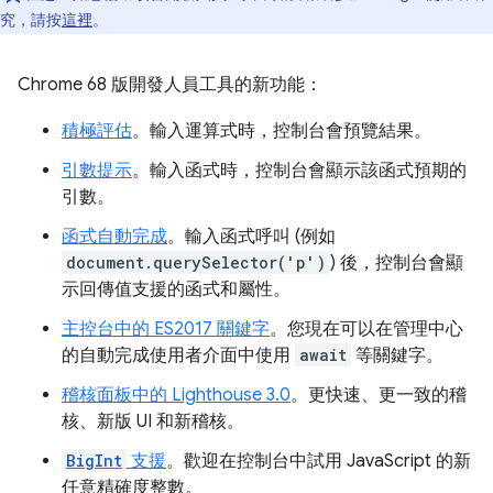
究，請按
這裡
。
Chrome 68 版開發人員工具的新功能：
積極評估
。輸入運算式時，控制台會預覽結果。
引數提示
。輸入函式時，控制台會顯示該函式預期的
引數。
函式自動完成
。輸入函式呼叫 (例如
document.querySelector('p')
) 後，控制台會顯
示回傳值支援的函式和屬性。
主控台中的 ES2017 關鍵字
。您現在可以在管理中心
的自動完成使用者介面中使用
await
等關鍵字。
稽核面板中的 Lighthouse 3.0
。更快速、更一致的稽
核、新版 UI 和新稽核。
BigInt
支援
。歡迎在控制台中試用 JavaScript 的新
任意精確度整數。