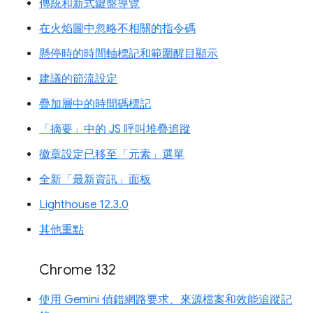
傳統和新式鍵盤導覽
在火焰圖中忽略不相關的指令碼
懸停時的時間軸標記和範圍醒目顯示
建議的節流設定
疊加層中的時間碼標記
「摘要」中的 JS 呼叫堆疊追蹤
徽章設定已移至「元素」選單
全新「最新資訊」面板
Lighthouse 12.3.0
其他重點
Chrome 132
使用 Gemini 偵錯網路要求、來源檔案和效能追蹤記