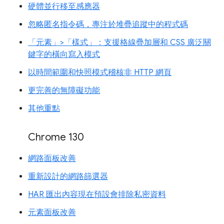
硬體並行移至感應器
忽略匿名指令碼，專注於堆疊追蹤中的程式碼
「元素」>「樣式」：支援格線疊加層和 CSS 廣泛關
鍵字的橫向寫入模式
以時間範圍和快照模式稽核非 HTTP 網頁
更完善的無障礙功能
其他重點
Chrome 130
網路面板改善
重新設計的網路篩選器
HAR 匯出內容現在預設會排除私密資料
元素面板改善