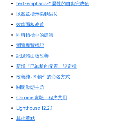
text-emphasis-* 屬性的自動完成值
以徽章標示捲動溢位
效能面板改善
即時指標中的建議
瀏覽導覽標記
記憶體面板改善
新增「已卸離的元素」設定檔
改善純 JS 物件的命名方式
關閉動態主題
Chrome 實驗：程序共用
Lighthouse 12.2.1
其他重點