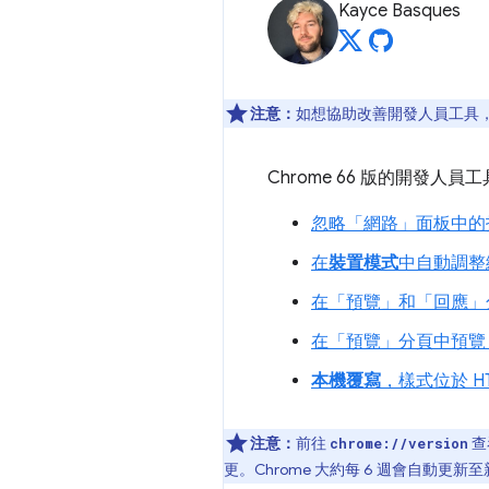
Kayce Basques
注意：
如想協助改善開發人員工具，如
Chrome 66 版的開發
忽略「網路」
面板中的
在
裝置模式
中自動調整
在「預覽」
和「回應」
在「預覽」
分頁中預覽 
本機覆寫
，樣式位於 HT
注意：
前往
查
chrome://version
更。Chrome 大約每 6 週會自動更