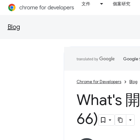
文件
個案研究
Blog
Goog
Chrome for Developers
Blog
What's
66)