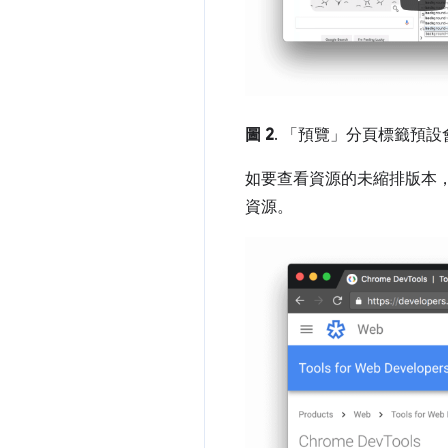
圖 2
. 「預覽」
分頁標籤預設
如要查看資源的未縮排版本
資源。