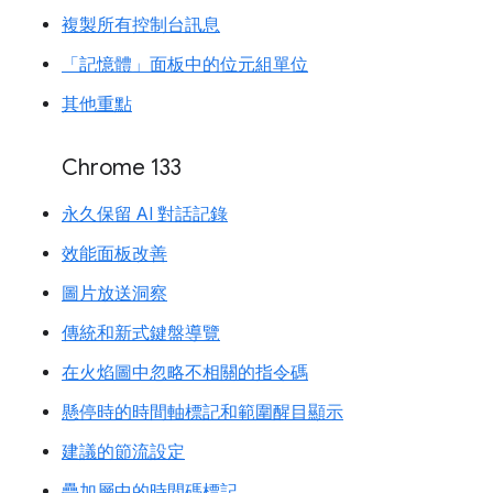
複製所有控制台訊息
「記憶體」面板中的位元組單位
其他重點
Chrome 133
永久保留 AI 對話記錄
效能面板改善
圖片放送洞察
傳統和新式鍵盤導覽
在火焰圖中忽略不相關的指令碼
懸停時的時間軸標記和範圍醒目顯示
建議的節流設定
疊加層中的時間碼標記