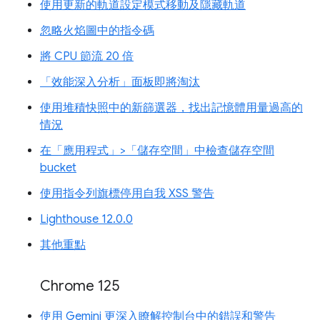
使用更新的軌道設定模式移動及隱藏軌道
忽略火焰圖中的指令碼
將 CPU 節流 20 倍
「效能深入分析」面板即將淘汰
使用堆積快照中的新篩選器，找出記憶體用量過高的
情況
在「應用程式」>「儲存空間」中檢查儲存空間
bucket
使用指令列旗標停用自我 XSS 警告
Lighthouse 12.0.0
其他重點
Chrome 125
使用 Gemini 更深入瞭解控制台中的錯誤和警告