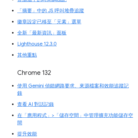
「摘要」中的 JS 呼叫堆疊追蹤
徽章設定已移至「元素」選單
全新「最新資訊」面板
Lighthouse 12.3.0
其他重點
Chrome 132
使用 Gemini 偵錯網路要求、來源檔案和效能追蹤記
錄
查看 AI 對話記錄
在「應用程式」>「儲存空間」中管理擴充功能儲存空
間
提升效能