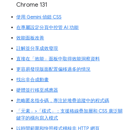
Chrome 131
使用 Gemini 偵錯 CSS
在專屬設定分頁中控管 AI 功能
效能面板改善
註解並分享成效發現
直接在「效能」面板中取得效能洞察資料
更容易發現版面配置偏移過多的情況
找出非合成動畫
硬體並行移至感應器
忽略匿名指令碼，專注於堆疊追蹤中的程式碼
「元素」>「樣式」：支援格線疊加層和 CSS 廣泛關
鍵字的橫向寫入模式
以時間範圍和快照模式稽核非 HTTP 網頁