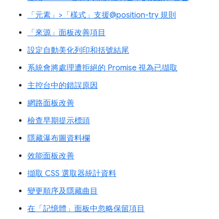
「元素」>「樣式」支援@position-try 規則
「來源」面板改善項目
設定自動美化列印和括號結尾
系統會將處理遭拒絕的 Promise 視為已擷取
主控台中的錯誤原因
網路面板改善
檢查早期提示標頭
隱藏瀑布圖資料欄
效能面板改善
擷取 CSS 選取器統計資料
變更順序及隱藏曲目
在「記憶體」面板中忽略保留項目