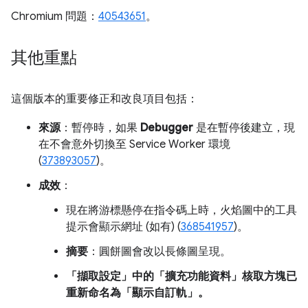
Chromium 問題：
40543651
。
其他重點
這個版本的重要修正和改良項目包括：
來源
：暫停時，如果
Debugger
是在暫停後建立，現
在不會意外切換至 Service Worker 環境
(
373893057
)。
成效
：
現在將游標懸停在指令碼上時，火焰圖中的工具
提示會顯示網址 (如有) (
368541957
)。
摘要
：圓餅圖會改以長條圖呈現。
「擷取設定」中的「擴充功能資料」
核取方塊已
重新命名為「顯示自訂軌」
。