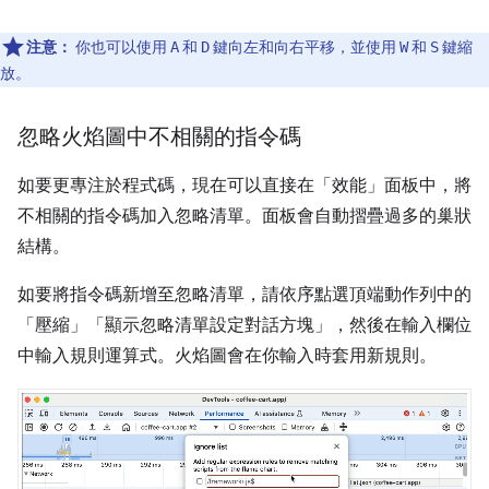
注意：
你也可以使用
和
鍵向左和向右平移，並使用
和
鍵縮
A
D
W
S
放。
忽略火焰圖中不相關的指令碼
如要更專注於程式碼，現在可以直接在「效能」
面板中，將
不相關的指令碼加入忽略清單。面板會自動摺疊過多的巢狀
結構。
如要將指令碼新增至忽略清單，請依序點選頂端動作列中的
「壓縮」
「顯示忽略清單設定對話方塊」，然後在輸入欄位
中輸入規則運算式。火焰圖會在你輸入時套用新規則。