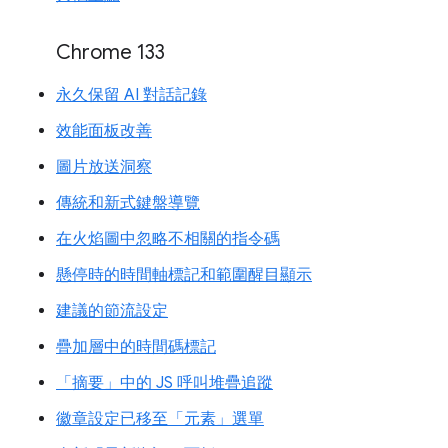
Chrome 133
永久保留 AI 對話記錄
效能面板改善
圖片放送洞察
傳統和新式鍵盤導覽
在火焰圖中忽略不相關的指令碼
懸停時的時間軸標記和範圍醒目顯示
建議的節流設定
疊加層中的時間碼標記
「摘要」中的 JS 呼叫堆疊追蹤
徽章設定已移至「元素」選單