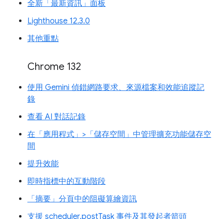
全新「最新資訊」面板
Lighthouse 12.3.0
其他重點
Chrome 132
使用 Gemini 偵錯網路要求、來源檔案和效能追蹤記
錄
查看 AI 對話記錄
在「應用程式」>「儲存空間」中管理擴充功能儲存空
間
提升效能
即時指標中的互動階段
「摘要」分頁中的阻礙算繪資訊
支援 scheduler.postTask 事件及其發起者箭頭