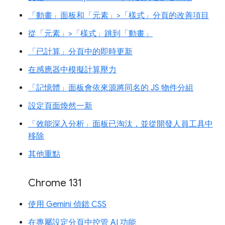
「動畫」面板和「元素」>「樣式」分頁的改善項目
從「元素」>「樣式」跳到「動畫」
「已計算」分頁中的即時更新
在感應器中模擬計算壓力
「記憶體」面板會依來源將同名的 JS 物件分組
設定頁面煥然一新
「效能深入分析」面板已淘汰，並從開發人員工具中
移除
其他重點
Chrome 131
使用 Gemini 偵錯 CSS
在專屬設定分頁中控管 AI 功能