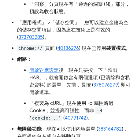
「洞察」
分頁現在有「通過的洞察 (N)」
部分，
預設為收合狀態。
「應用程式」
>「儲存空間」
：您可以建立金鑰為空
的儲存空間項目，因為這在技術上是有效的
(
373703285
)。
chrome://
頁面 (
40186276
) 現在已停用
裝置模式
。
網路
：
開啟對應設定
後，現在只要按一下「匯出
HAR」
，就會開啟含有兩個選項 (已清除和含私
密資料) 的選單。先前，長按 (
378076279
) 即可
開啟選單。
「複製為 cURL」
現在使用 -b 屬性略過
Cookie，並提高可讀性，而非
-H
'cookie:...'
(
40791742
)。
無障礙功能
：現在可以使用內容選單 (
383164782
)，
在面板內向左或向右移動分頁。