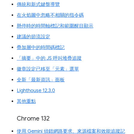
傳統和新式鍵盤導覽
在火焰圖中忽略不相關的指令碼
懸停時的時間軸標記和範圍醒目顯示
建議的節流設定
疊加層中的時間碼標記
「摘要」中的 JS 呼叫堆疊追蹤
徽章設定已移至「元素」選單
全新「最新資訊」面板
Lighthouse 12.3.0
其他重點
Chrome 132
使用 Gemini 偵錯網路要求、來源檔案和效能追蹤記