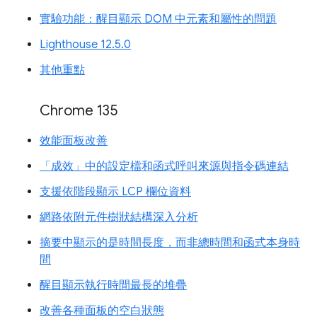
實驗功能：醒目顯示 DOM 中元素和屬性的問題
Lighthouse 12.5.0
其他重點
Chrome 135
效能面板改善
「成效」中的設定檔和函式呼叫來源與指令碼連結
支援依階段顯示 LCP 欄位資料
網路依附元件樹狀結構深入分析
摘要中顯示的是時間長度，而非總時間和函式本身時
間
醒目顯示執行時間最長的堆疊
改善各種面板的空白狀態