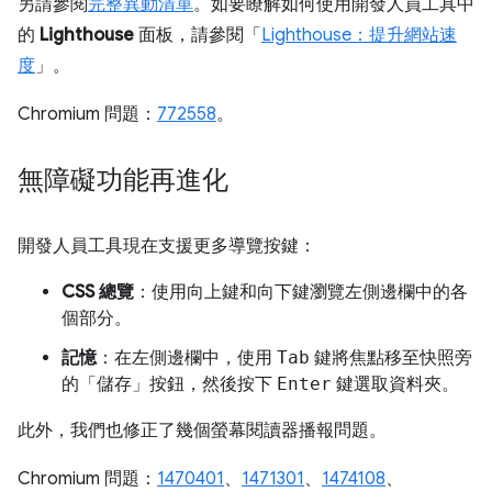
另請參閱
完整異動清單
。如要瞭解如何使用開發人員工具中
的
Lighthouse
面板，請參閱「
Lighthouse：提升網站速
度
」。
Chromium 問題：
772558
。
無障礙功能再進化
開發人員工具現在支援更多導覽按鍵：
CSS 總覽
：使用向上鍵和向下鍵瀏覽左側邊欄中的各
個部分。
記憶
：在左側邊欄中，使用
Tab
鍵將焦點移至快照旁
的「儲存」
按鈕，然後按下
Enter
鍵選取資料夾。
此外，我們也修正了幾個螢幕閱讀器播報問題。
Chromium 問題：
1470401
、
1471301
、
1474108
、