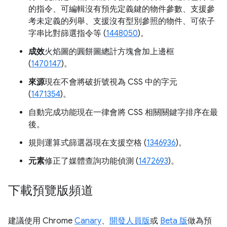
的指令、可編輯沒有預先定義鍵的物件參數、支援參
考未定義的列舉、支援沒有型別參照的物件、可依子
字串比對篩選指令等 (
1448050
)。
成效
火焰圖的圓餅圖總計方塊會加上邊框
(
1470147
)。
來源
現在不會將破折號視為 CSS 中的字元
(
1471354
)。
自動完成功能現在一律會將 CSS 相關關鍵字排序在最
後。
規則運算式篩選器現在支援空格 (
1346936
)。
元素
修正了媒體查詢功能偵測 (
1472693
)。
下載預覽版頻道
建議使用 Chrome
Canary
、
開發人員版
或
Beta 版
做為預