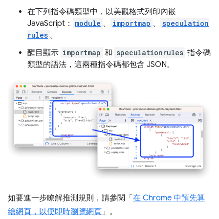
在下列指令碼類型中，以美觀格式列印內嵌
JavaScript：
module
、
importmap
、
speculation
rules
。
醒目顯示
importmap
和
speculationrules
指令碼
類型的語法，這兩種指令碼都包含 JSON。
如要進一步瞭解推測規則，請參閱「
在 Chrome 中預先算
繪網頁，以便即時瀏覽網頁
」。