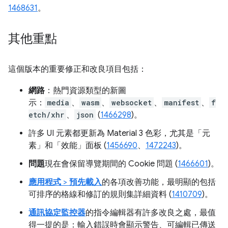
1468631
。
其他重點
這個版本的重要修正和改良項目包括：
網路
：熱門資源類型的新圖
示：
media
、
wasm
、
websocket
、
manifest
、
f
etch/xhr
、
json
(
1466298
)。
許多 UI 元素都更新為 Material 3 色彩，尤其是「元
素」
和「效能」
面板 (
1456690
、
1472243
)。
問題
現在會保留導覽期間的 Cookie 問題 (
1466601
)。
應用程式
>
預先載入
的各項改善功能，最明顯的包括
可排序的格線和修訂的規則集詳細資料 (
1410709
)。
通訊協定監控器
的指令編輯器有許多改良之處，最值
得一提的是：輸入錯誤時會顯示警告、可編輯已傳送