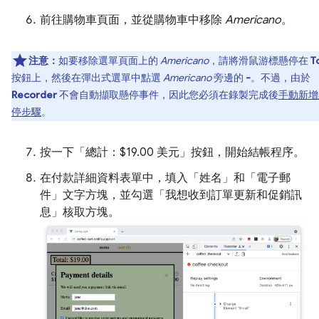
前往購物車頁面，並從購物車中移除
Americano
。
注意：
如要移除選單頁面上的
Americano
，請將滑鼠游標懸停在
T
按鈕上，然後在彈出式選單中點選
Americano
旁邊的
-
。不過，由於
Recorder
不會自動擷取懸停事件，因此您必須在錄製完成後
手動新增
停步驟
。
按一下「總計：$19.00 美元」
按鈕，開始結帳程序。
在付款詳細資料表單中，填入「姓名」
和「電子郵
件」
文字方塊，並勾選「我想收到訂單更新和促銷訊
息」
核取方塊。