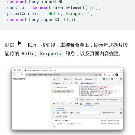
document
.
body
.
innerHTML
=
''
;
const
p
=
document
.
createElement
(
'p'
);
p
.
textContent
=
'Hello, Snippets!'
;
document
.
body
.
appendChild
(
p
);
點選
「Run」
按鈕後，
主控台
會彈出，顯示程式碼片段
記錄的
Hello, Snippets!
訊息，以及頁面內容變更。