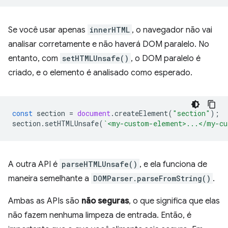
Se você usar apenas
innerHTML
, o navegador não vai
analisar corretamente e não haverá DOM paralelo. No
entanto, com
setHTMLUnsafe()
, o DOM paralelo é
criado, e o elemento é analisado como esperado.
const
section
=
document
.
createElement
(
"section"
);
section
.
setHTMLUnsafe
(
`<my-custom-element>...</my-cu
A outra API é
parseHTMLUnsafe()
, e ela funciona de
maneira semelhante a
DOMParser.parseFromString()
.
Ambas as APIs são
não seguras
, o que significa que elas
não fazem nenhuma limpeza de entrada. Então, é