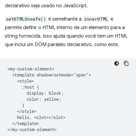
declarativo seja usado no JavaScript.
setHTMLUnsafe()
é semelhante a
innerHTML
e
permite definir o HTML interno de um elemento para a
string fornecida. Isso ajuda quando você tem um HTML
que inclui um DOM paralelo declarativo, como este.
<my-custom-element>

  <template shadowrootmode="open">

    <style>

      :host {

        display: block;

        color: yellow;

      }

    </style>

    Hello, <slot></slot>

  </template>
