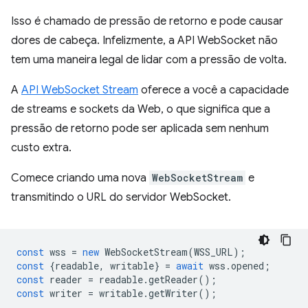
Isso é chamado de pressão de retorno e pode causar
dores de cabeça. Infelizmente, a API WebSocket não
tem uma maneira legal de lidar com a pressão de volta.
A
API WebSocket Stream
oferece a você a capacidade
de streams e sockets da Web, o que significa que a
pressão de retorno pode ser aplicada sem nenhum
custo extra.
Comece criando uma nova
WebSocketStream
e
transmitindo o URL do servidor WebSocket.
const
wss
=
new
WebSocketStream
(
WSS_URL
);
const
{
readable
,
writable
}
=
await
wss
.
opened
;
const
reader
=
readable
.
getReader
();
const
writer
=
writable
.
getWriter
();