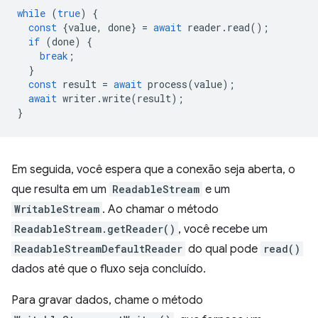
while
(
true
)
{
const
{
value
,
done
}
=
await
reader
.
read
();
if
(
done
)
{
break
;
}
const
result
=
await
process
(
value
);
await
writer
.
write
(
result
);
}
Em seguida, você espera que a conexão seja aberta, o
que resulta em um
ReadableStream
e um
WritableStream
. Ao chamar o método
ReadableStream.getReader()
, você recebe um
ReadableStreamDefaultReader
do qual pode
read()
dados até que o fluxo seja concluído.
Para gravar dados, chame o método