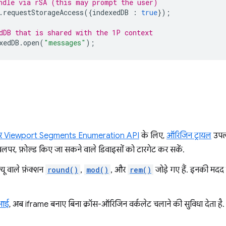
ndle via rSA (this may prompt the user)
.
requestStorageAccess
({
indexedDB
:
true
});
dDB that is shared with the 1P context
xedDB
.
open
(
"messages"
);
र Viewport Segments Enumeration API
के लिए,
ऑरिजिन ट्रायल
उपलब
वलपर, फ़ोल्ड किए जा सकने वाले डिवाइसों को टारगेट कर सकें.
यू वाले फ़ंक्शन
round()
,
mod()
, और
rem()
जोड़े गए हैं. इनकी मदद 
ीआई
, अब iframe बनाए बिना क्रॉस-ऑरिजिन वर्कलेट चलाने की सुविधा देता है.