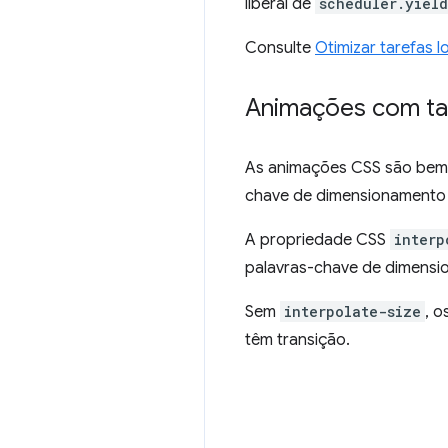
liberal de
scheduler.yield
Consulte
Otimizar tarefas 
Animações com ta
As animações CSS são bem 
chave de dimensionamento 
A propriedade CSS
interp
palavras-chave de dimens
Sem
interpolate-size
, o
têm transição.