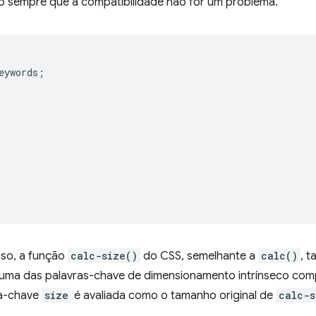
so sempre que a compatibilidade não for um problema.
eywords
;
iso, a função
calc-size()
do CSS, semelhante a
calc()
, 
ma das palavras-chave de dimensionamento intrínseco compat
ra-chave
size
é avaliada como o tamanho original de
calc-s