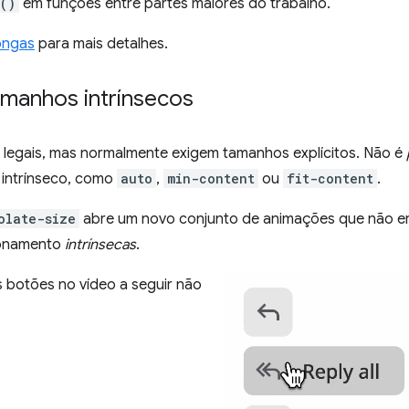
()
em funções entre partes maiores do trabalho.
longas
para mais detalhes.
manhos intrínsecos
legais, mas normalmente exigem tamanhos explícitos. Não é
intrínseco, como
auto
,
min-content
ou
fit-content
.
olate-size
abre um novo conjunto de animações que não er
ionamento
intrínsecas
.
s botões no vídeo a seguir não