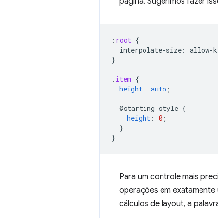
página. Sugerimos fazer is
:
root
{
interpolate-size
:
allow-k
}
.
item
{
height
:
auto
;
@starting-style
{
height
:
0
;
}
}
Para um controle mais prec
operações em exatamente u
cálculos de layout, a palav