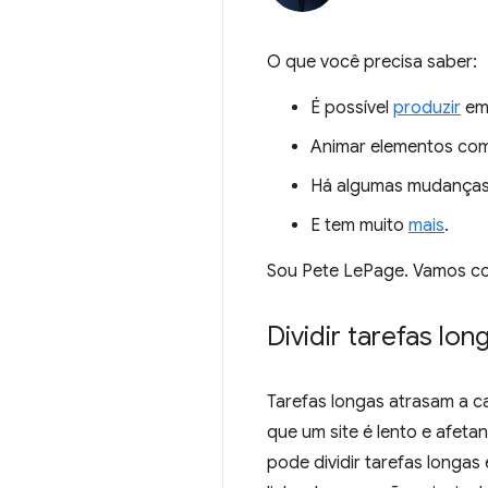
O que você precisa saber:
É possível
produzir
em 
Animar elementos co
Há algumas mudanças
E tem muito
mais
.
Sou Pete LePage. Vamos co
Dividir tarefas lo
Tarefas longas atrasam a 
que um site é lento e afe
pode dividir tarefas longa