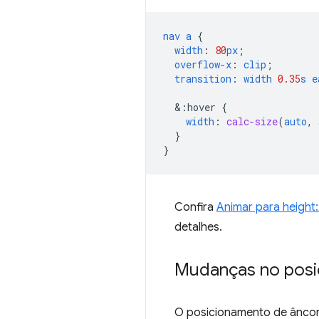
nav
a
{
width
:
80
px
;
overflow-x
:
clip
;
transition
:
width
0.35
s
e
&
:hover
{
width
:
calc-size
(
auto
,
}
}
Confira
Animar para height
detalhes.
Mudanças no posi
O posicionamento de âncor