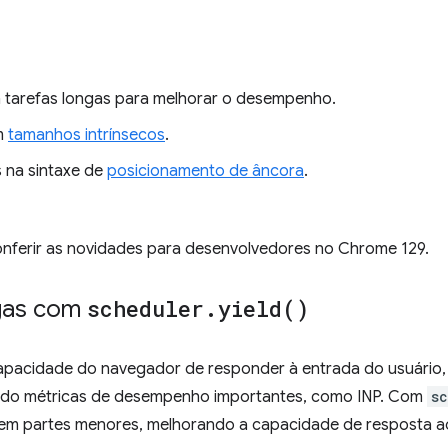
tarefas longas para melhorar o desempenho.
m
tamanhos intrínsecos
.
 na sintaxe de
posicionamento de âncora
.
nferir as novidades para desenvolvedores no Chrome 129.
ngas com
scheduler
.
yield(
)
capacidade do navegador de responder à entrada do usuário,
tando métricas de desempenho importantes, como INP. Com
s
s em partes menores, melhorando a capacidade de resposta ao