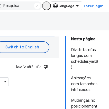
/
Fazer login
Nesta página
Dividir tarefas
longas com
scheduler.yield(
Isso foi útil?
)
Animações
com tamanhos
intrínsecos
Mudanças no
posicionament