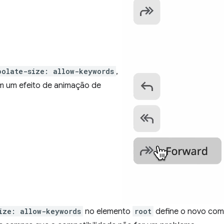
polate-size: allow-keywords
,
m um efeito de animação de
ize: allow-keywords
no elemento
root
define o novo com