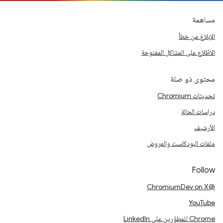
مساهمة
الإبلاغ عن خطأ
الاطّلاع على المشاكل المفتوحة
محتوى ذو صلة
تحديثات Chromium
دراسات الحالة
الأرشيف
ملفات البودكاست والعروض
Follow
@ChromiumDev on X
YouTube
Chrome للمطوّرين على LinkedIn