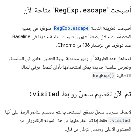
أصبحت "
escape
.
Exp
Reg
" متاحة الآن
أصبحت الطريقة الثابتة
RegExp.escape
متوفّرة في جميع
المتصفّحات خلال بضعة أشهر، وأصبحت متاحة حديثًا في Baseline
عند توفّرها في الإصدار 136 من Chrome.
تتجاهل هذه الطريقة أي رموز محتملة لبنية التعبير العادي في السلسلة،
وتعرض سلسلة جديدة يمكن استخدامها بأمان كنمط حرفي للدالة
الإنشائية
RegExp()
.
تم الآن تقسيم سجلّ روابط
:visited
لإيقاف تسريب سجلّ تصفّح المستخدم، يتم تصميم عناصر الربط على أنّها
:visited
فقط إذا تم النقر عليها من هذا الموقع الإلكتروني من
المستوى الأعلى ومصدر الإطار من قبل.