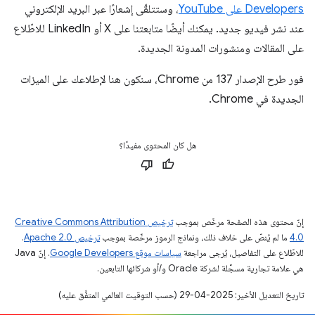
Developers على YouTube
، وستتلقّى إشعارًا عبر البريد الإلكتروني
عند نشر فيديو جديد. يمكنك أيضًا متابعتنا على X أو LinkedIn للاطّلاع
على المقالات ومنشورات المدونة الجديدة.
فور طرح الإصدار 137 من Chrome، سنكون هنا لإطلاعك على الميزات
الجديدة في Chrome.
هل كان المحتوى مفيدًا؟
إنّ محتوى هذه الصفحة مرخّص بموجب
ترخيص Creative Commons Attribution
4.0‏
ما لم يُنصّ على خلاف ذلك، ونماذج الرموز مرخّصة بموجب
ترخيص Apache 2.0‏
.
للاطّلاع على التفاصيل، يُرجى مراجعة
سياسات موقع Google Developers‏
. إنّ Java
هي علامة تجارية مسجَّلة لشركة Oracle و/أو شركائها التابعين.
تاريخ التعديل الأخير: 2025-04-29 (حسب التوقيت العالمي المتفَّق عليه)