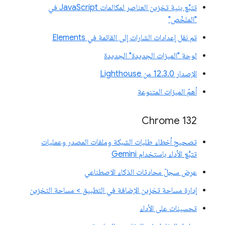
تتبُّع بنية تخزين العناصر لمكالمات JavaScript في
"الملخّص"
تم نقل إعدادات الشارات إلى القائمة في Elements
لوحة "الميزات الجديدة" الجديدة
الإصدار 12.3.0 من Lighthouse
أهمّ الميزات المتنوعة
Chrome 132
تصحيح أخطاء طلبات الشبكة وملفات المصدر وعمليات
تتبُّع الأداء باستخدام Gemini
عرض سجلّ محادثات الذكاء الاصطناعي
إدارة مساحة تخزين الإضافة في التطبيق > مساحة التخزين
تحسينات على الأداء