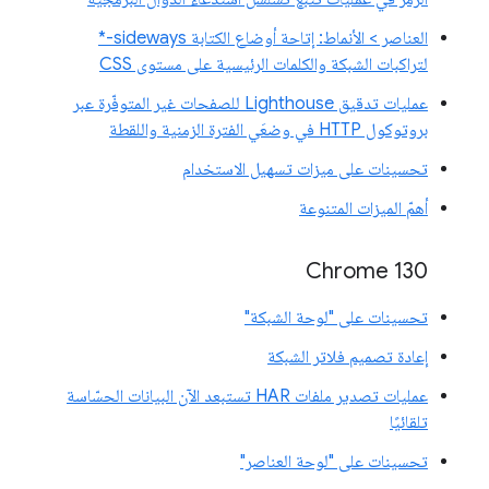
العناصر > الأنماط: إتاحة أوضاع الكتابة sideways-*
لتراكبات الشبكة والكلمات الرئيسية على مستوى CSS
عمليات تدقيق Lighthouse للصفحات غير المتوفّرة عبر
بروتوكول HTTP في وضعَي الفترة الزمنية واللقطة
تحسينات على ميزات تسهيل الاستخدام
أهمّ الميزات المتنوعة
Chrome 130
تحسينات على "لوحة الشبكة"
إعادة تصميم فلاتر الشبكة
عمليات تصدير ملفات HAR تستبعد الآن البيانات الحسّاسة
تلقائيًا
تحسينات على "لوحة العناصر"