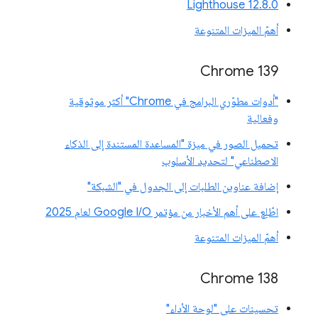
‫Lighthouse 12.8.0
أهمّ الميزات المتنوعة
‫Chrome 139
"أدوات مطوّري البرامج في Chrome" أكثر موثوقية
وفعالية
تحميل الصور في ميزة "المساعدة المستندة إلى الذكاء
الاصطناعي" لتحديد الأسلوب
إضافة عناوين الطلبات إلى الجدول في "الشبكة"
اطّلِع على أهم الأخبار من مؤتمر Google I/O لعام 2025
أهمّ الميزات المتنوعة
‫Chrome 138
تحسينات على "لوحة الأداء"