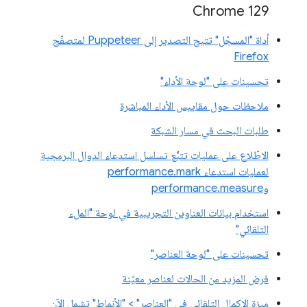
Chrome 129
أداة "المسجّل" تتيح التصدير إلى Puppeteer لمتصفّح
Firefox
تحسينات على "لوحة الأداء"
ملاحظات حول مقاييس الأداء المباشرة
طلبات البحث في مسار الشبكة
الاطّلاع على عمليات تتبُّع تسلسل استدعاء الدوال البرمجية
لعمليات استدعاء performance.mark
وperformance.measure
استخدام بيانات العناوين التجريبية في لوحة "الملء
التلقائي"
تحسينات على "لوحة العناصر"
فرض المزيد من الحالات لعناصر معيّنة
ميزة الإكمال التلقائي في "العناصر" > "الأنماط" تشمل الآن