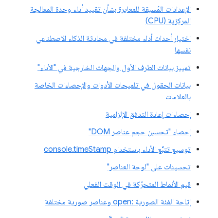
الإعدادات المُسبقة للمعايرة بشأن تقييد أداء وحدة المعالجة
المركزية (CPU)
اختيار أحداث أداء مختلفة في محادثة الذكاء الاصطناعي
نفسها
تمييز بيانات الطرف الأول والجهات الخارجية في "الأداء"
بيانات الحقول في تلميحات الأدوات والإحصاءات الخاصة
بالعلامات
إحصاءات إعادة التدفق الإلزامية
إحصاء "تحسين حجم عناصر DOM"
توسيع تتبُّع الأداء باستخدام console.timeStamp
تحسينات على "لوحة العناصر"
قيم الأنماط المتحرّكة في الوقت الفعلي
إتاحة الفئة الصورية :open وعناصر صورية مختلفة