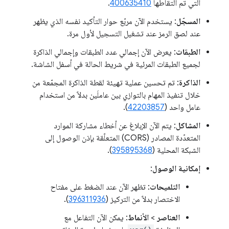
التي تم التقاطها
400635410
.
المسجّل
: يستخدم الآن مربّع حوار التأكيد نفسه الذي يظهر
عند لصق الرمز عند تشغيل التسجيل لأول مرة.
الطبقات
: يعرض الآن إجمالي عدد الطبقات وإجمالي الذاكرة
لجميع الطبقات المرئية في شريط الحالة في أسفل الشاشة.
الذاكرة
: تم تحسين عملية تهيئة لقطة الذاكرة المجمّعة من
خلال تنفيذ المهام بالتوازي بين عاملَين بدلاً من استخدام
عامل واحد (
42203857
).
المشاكل
: يتم الآن الإبلاغ عن أخطاء مشاركة الموارد
المتعدّدة المصادر (CORS) المتعلّقة بإذن الوصول إلى
الشبكة المحلية (
395895368
).
إمكانية الوصول
:
التلميحات
: تظهر الآن عند الضغط على مفتاح
الاختصار بدلاً من التركيز (
396311936
).
العناصر
>
الأنماط
: يمكن الآن التفاعل مع