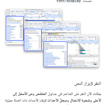
حسّنت
font-display
النقر لإبراز النص
يمكنك الآن النقر على العناصر في جداول
الملخّص
و
من الأسفل إلى
الأعلى
و
شجرة الاتصال
و
سجلّ الأحداث
لإبقاء الأحداث ذات الصلة مميّزة