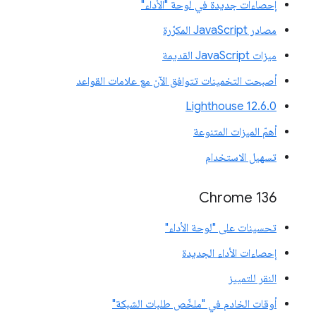
إحصاءات جديدة في لوحة "الأداء"
مصادر JavaScript المكرّرة
ميزات JavaScript القديمة
أصبحت التخمينات تتوافق الآن مع علامات القواعد
‫Lighthouse 12.6.0
أهمّ الميزات المتنوعة
تسهيل الاستخدام
Chrome 136
تحسينات على "لوحة الأداء"
إحصاءات الأداء الجديدة
النقر للتمييز
أوقات الخادم في "ملخّص طلبات الشبكة"