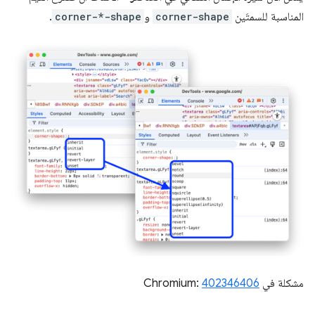
المناسبة للسمتَين
corner-shape
و
corner-*-shape
.
مشكلة في Chromium:
402346406