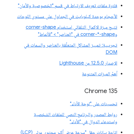
فلترة ملفات تعريف الارتباط في قسم "الخصوصية والأمان"
الأحجام بوحدة كيلوبايت في الجداول على مستوى اللوحات
تتيح ميزة الإكمال التلقائي استخدام corner-shape
وcorner-*-shape في "العناصر" > "الأنماط"
تجريبية: تمييز المشاكل المتعلّقة بالعناصر والسمات في
DOM
الإصدار 12.5.0 من Lighthouse
أهمّ الميزات المتنوعة
Chrome 135
تحسينات على "لوحة الأداء"
روابط المصدر والبرنامج النصي للملفات الشخصية
واستدعاء الدوال في "الأداء"
إتاحة بيانات حقل "سرعة عرض أكبر محتوى مرئي (LCP)