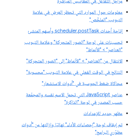
مراحل التفاعل في المقاييس المباشرة
معلومات حول الموارد التي تحظر العرض في علامة
التبويب "الملخّص"
إتاحة أحداث scheduler.postTask وأسهم المنشئ
تحسينات على لوحة "الصور المتحركة" وعلامة التبويب
"العناصر" > "الأنماط"
الانتقال من "العناصر" > "الأنماط" إلى "الصور المتحركة"
النتائج في الوقت الفعلي في علامة التبويب "محسوبة"
محاكاة ضغط الحوسبة في "أدوات الاستشعار"
عناصر JavaScript التي تحمل الاسم نفسه والمجمّعة
حسب المصدر في لوحة "الذاكرة"
مظهر جديد للإعدادات
تم إيقاف لوحة "إحصاءات الأداء" نهائيًا وإزالتها من "أدوات
مطوّري البرامج"