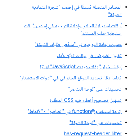
المصادر المتصلة مُسبَقًا في إحصاء "شجرة اعتمادية
الشبكة"
أوقات استجابة الخادم وإعادة التوجيه في إحصاء "وقت
استجابة طلب المستند"
عمليات إعادة التوجيه في "ملخّص طلبات الشبكة"
تقليل الضوضاء في بيانات تتبُّع الأداء
إيقاف خيار "إيقاف عينات JavaScript" نهائيًا
مَعلمة دقة تحديد الموقع الجغرافي في "أدوات الاستشعار"
تحسينات على "لوحة العناصر"
تسهيل تصحيح أخطاء قيم CSS المعقّدة
إتاحة استخدام@function في "العناصر" > "الأنماط"
تحسينات على "لوحة الشبكة"
has-request-header filter