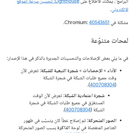
البرامج"، يمكنك الاطّلاع على
Lighthouse: تحسين سرعة الموقع
الإلكتروني
.
مشكلة في Chromium:
40543651
.
لمحات متنوّعة
في ما يلي بعض الإصلاحات والتحسينات الجديرة بالذكر في هذا الإصدار:
الأداء
>
الإحصاءات
>
شجرة التبعية للشبكة
: تعرض الآن
وقت جميع طلبات الشبكة في شجرة الشبكة
).
400708304
(
شجرة اعتمادية الشبكة
: تعرض الآن الوقت
المستغرَق في جميع طلبات الشبكة في شجرة
الشبكة (
400708304
).
الصور المتحركة
: تم إصلاح خطأ كان يتسبّب في ظهور
العناصر المنفصلة في لوحة
الذاكرة
بسبب الصور المتحركة