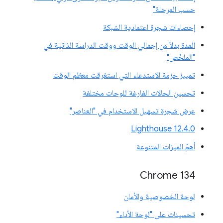
حسب المرحلة"
إحصاءات شجرة اعتمادية الشبكة
المدة بدلاً من إجمالي الوقت ووقت الدراسة الذاتية في
"الملخّص"
تمييز حزمة الاستدعاء التي استغرقت معظم الوقت
تحسين الحالات الفارغة للوحات مختلفة
عرض شجرة تسهيل الاستخدام في "العناصر"
‫Lighthouse 12.4.0
أهمّ الميزات المتنوعة
‫Chrome 134
لوحة الخصوصية والأمان
تحسينات على "لوحة الأداء"