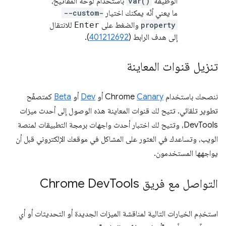
الوظيفة
var()
باستخدام لوحة المفاتيح،
ما يعني أنّه يمكنك اختيار
--custom-
property
والضغط على
Enter
للانتقال
إلى هدف الرابط (
401212692
).
تنزيل قنوات المعاينة
ننصحك باستخدام Chrome
Canary
أو
Dev
أو
Beta
كمتصفّح
تطوير تلقائي. تتيح لك قنوات المعاينة هذه الوصول إلى أحدث ميزات
DevTools، وتتيح لك اختبار أحدث واجهات برمجة التطبيقات لمنصة
الويب، وتساعدك في العثور على المشاكل في موقعك الإلكتروني قبل أن
يواجهها المستخدمون.
التواصل مع فريق Chrome Dev
Tools
استخدِم الخيارات التالية لمناقشة الميزات الجديدة أو التحديثات أو أي