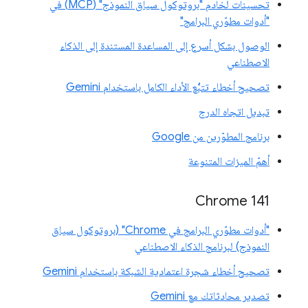
تحسينات لخادم "بروتوكول سياق النموذج" (MCP) في
"أدوات مطوّري البرامج"
الوصول بشكل أسرع إلى المساعدة المستندة إلى الذكاء
الاصطناعي
تصحيح أخطاء تتبُّع الأداء الكامل باستخدام Gemini
تبديل اتجاه الدرج
برنامج المطوّرين من Google
أهمّ الميزات المتنوعة
‫Chrome 141
"أدوات مطوّري البرامج في Chrome" (بروتوكول سياق
النموذج) لبرنامج الذكاء الاصطناعي
تصحيح أخطاء شجرة اعتمادية الشبكة باستخدام Gemini
تصدير محادثاتك مع Gemini