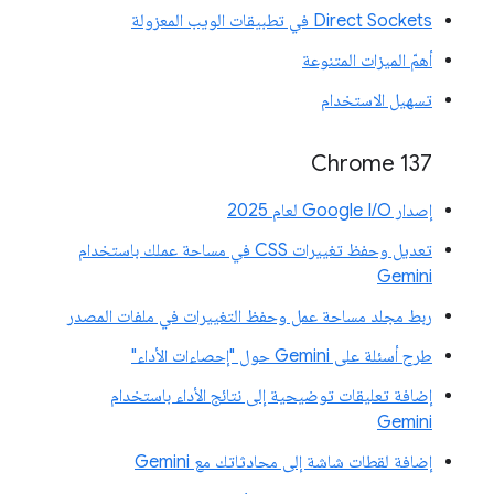
Direct Sockets في تطبيقات الويب المعزولة
أهمّ الميزات المتنوعة
تسهيل الاستخدام
‫Chrome 137
إصدار Google I/O لعام 2025
تعديل وحفظ تغييرات CSS في مساحة عملك باستخدام
Gemini
ربط مجلد مساحة عمل وحفظ التغييرات في ملفات المصدر
طرح أسئلة على Gemini حول "إحصاءات الأداء"
إضافة تعليقات توضيحية إلى نتائج الأداء باستخدام
Gemini
إضافة لقطات شاشة إلى محادثاتك مع Gemini