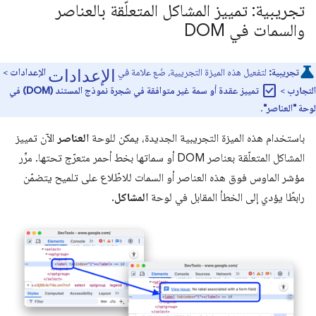
تجريبية: تمييز المشاكل المتعلّقة بالعناصر
والسمات في DOM
الإعدادات
تجريبية:
لتفعيل هذه الميزة التجريبية، ضَع علامة في
الإعدادات
>
check_box
التجارب
>
تمييز عقدة أو سمة غير متوافقة في شجرة نموذج المستند (DOM) في
لوحة "العناصر"
.
باستخدام هذه الميزة التجريبية الجديدة، يمكن للوحة
العناصر
الآن تمييز
المشاكل المتعلّقة بعناصر DOM أو سماتها بخط أحمر متعرّج تحتها. مرِّر
مؤشر الماوس فوق هذه العناصر أو السمات للاطّلاع على تلميح يتضمّن
رابطًا يؤدي إلى الخطأ المقابل في لوحة
المشاكل
.