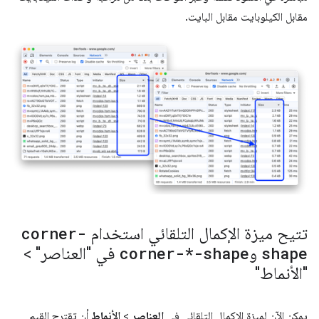
مقابل الكيلوبايت مقابل البايت.
تتيح ميزة الإكمال التلقائي استخدام
corner-
shape
و
corner-*-shape
في "العناصر" >
"الأنماط"
يمكن الآن لميزة الإكمال التلقائي في
العناصر
>
الأنماط
أن تقترح القيم