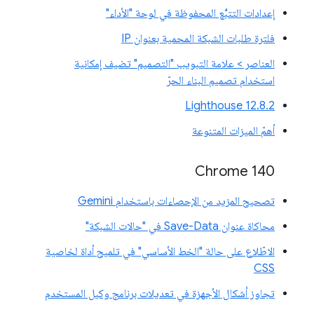
إعدادات التتبُّع المحفوظة في لوحة "الأداء"
فلترة طلبات الشبكة المحمية بعنوان IP
العناصر > علامة التبويب "التصميم" تضيف إمكانية
استخدام تصميم البناء الحرّ
‫Lighthouse 12.8.2
أهمّ الميزات المتنوعة
Chrome 140
تصحيح المزيد من الإحصاءات باستخدام Gemini
محاكاة عنوان Save-Data في "حالات الشبكة"
الاطّلاع على حالة "الخط الأساسي" في تلميح أداة لخاصية
CSS
تجاوز أشكال الأجهزة في تعديلات برنامج وكيل المستخدم