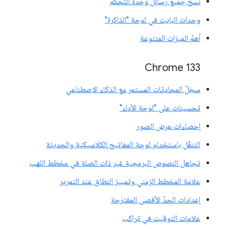
نسخ جميع رسائل وحدة التحكّم
وحدات البايت في لوحة "الذاكرة"
أهمّ الميزات المتنوعة
‫Chrome 133
سجلّ المحادثات المستمر مع الذكاء الاصطناعي
تحسينات على "لوحة الأداء"
إحصاءات عرض الصور
التنقّل باستخدام لوحة المفاتيح الكلاسيكية والحديثة
تجاهل النصوص البرمجية غير ذات الصلة في مخطط اللهب
علامة المخطط الزمني وتمييز النطاق عند التمرير
إعدادات الحدّ الأقصى المقترَحة
علامات التوقيت في تراكب