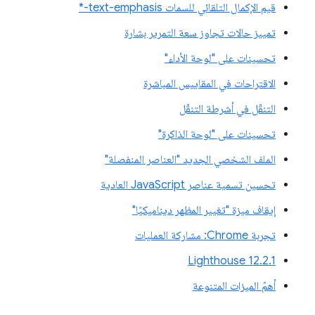
قيم الإكمال التلقائي للسمات text-emphasis-*
تمييز حالات تجاوز سعة التمرير بشارة
تحسينات على "لوحة الأداء"
الاقتراحات في المقاييس المباشرة
التنقّل في أشرطة التنقّل
تحسينات على "لوحة الذاكرة"
الملف الشخصي الجديد "العناصر المنفصلة"
تحسين تسمية عناصر JavaScript العادية
إيقاف ميزة "تغيير المظهر ديناميكيًا"
تجربة Chrome: مشاركة العمليات
‫Lighthouse 12.2.1
أهمّ الميزات المتنوعة