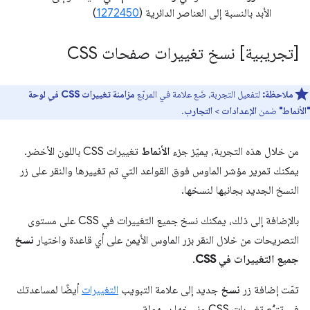
الأبد بالنسبة إلى العناصر الدائرية (
1272450
)
[تجريبية] نسخ تغييرات صفحات CSS
ملاحظة:
لتفعيل التجربة، ضَع علامة في المربّع
مزامنة تغييرات CSS في لوحة
"الأنماط"
ضمن
الإعدادات
>
التجارب
.
من خلال هذه التجربة، يميّز جزء
الأنماط
تغييرات CSS باللون الأخضر.
يمكنك تمرير مؤشر الماوس فوق القواعد التي تم تغييرها والنقر على زر
النسخ الجديد بجانبها لنسخها.
بالإضافة إلى ذلك، يمكنك نسخ جميع التغييرات في CSS على مستوى
التصريحات من خلال النقر بزر الماوس الأيمن على أي قاعدة واختيار
نسخ
جميع التغييرات في CSS
.
تمّت إضافة زر
نسخ
جديد إلى علامة التبويب
التغييرات
أيضًا لمساعدتك
في تتبُّع تغييرات CSS ونسخها بسهولة.