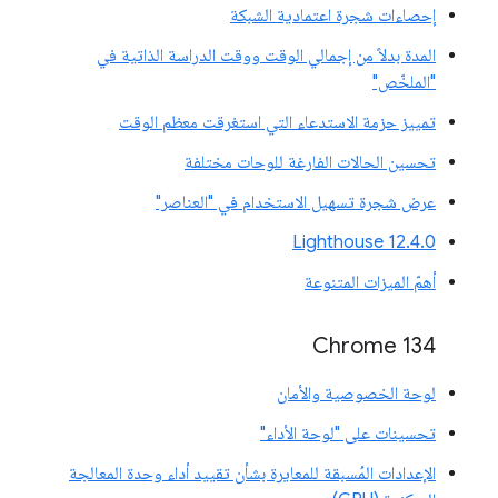
إحصاءات شجرة اعتمادية الشبكة
المدة بدلاً من إجمالي الوقت ووقت الدراسة الذاتية في
"الملخّص"
تمييز حزمة الاستدعاء التي استغرقت معظم الوقت
تحسين الحالات الفارغة للوحات مختلفة
عرض شجرة تسهيل الاستخدام في "العناصر"
‫Lighthouse 12.4.0
أهمّ الميزات المتنوعة
‫Chrome 134
لوحة الخصوصية والأمان
تحسينات على "لوحة الأداء"
الإعدادات المُسبقة للمعايرة بشأن تقييد أداء وحدة المعالجة