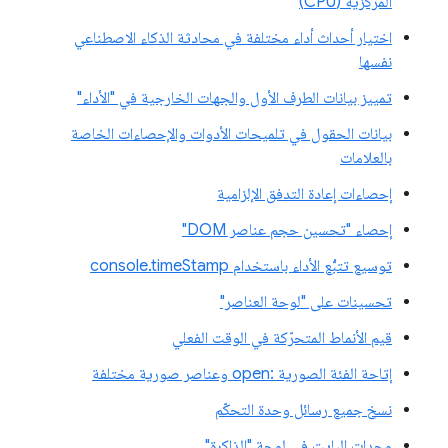
المركزية (CPU)
اختيار أحداث أداء مختلفة في محادثة الذكاء الاصطناعي
نفسها
تمييز بيانات الطرف الأول والجهات الخارجية في "الأداء"
بيانات الحقول في تلميحات الأدوات والإحصاءات الخاصة
بالعلامات
إحصاءات إعادة التدفق الإلزامية
إحصاء "تحسين حجم عناصر DOM"
توسيع تتبُّع الأداء باستخدام console.timeStamp
تحسينات على "لوحة العناصر"
قيم الأنماط المتحرّكة في الوقت الفعلي
إتاحة الفئة الصورية :open وعناصر صورية مختلفة
نسخ جميع رسائل وحدة التحكّم
وحدات البايت في لوحة "الذاكرة"