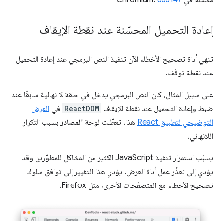
مشكلة في Chromium:
833147
إعادة التحميل المحسّنة عند نقطة الإيقاف
تنهي أداة تصحيح الأخطاء الآن تنفيذ النص البرمجي عند إعادة التحميل
عند نقطة توقّف.
على سبيل المثال، كان النص البرمجي يدخل في حلقة لا نهائية سابقًا عند
ضبط وإعادة التحميل عند نقطة الإيقاف
ReactDOM
في
العرض
التوضيحي لتطبيق React
هذا. تعطّلت لوحة
المصادر
بسبب التكرار
اللانهائي.
يسبّب استمرار تنفيذ JavaScript الكثير من المشاكل للمطوّرين وقد
يؤدي إلى تعذُّر عمل أداة العرض. يؤدي هذا التغيير إلى توافق سلوك
تصحيح الأخطاء مع المتصفّحات الأخرى، مثل Firefox.