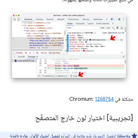
مشكلة في Chromium:
1268754
[تجريبية] اختيار لون خارج المتصفّح
ملاحظة:
لتفعيل التجربة، ضَع علامة في المربّع
تفعيل اختيار الألوان خارج نافذة