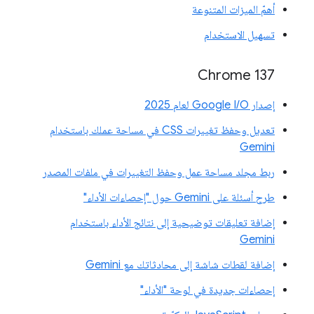
أهمّ الميزات المتنوعة
تسهيل الاستخدام
‫Chrome 137
إصدار Google I/O لعام 2025
تعديل وحفظ تغييرات CSS في مساحة عملك باستخدام
Gemini
ربط مجلد مساحة عمل وحفظ التغييرات في ملفات المصدر
طرح أسئلة على Gemini حول "إحصاءات الأداء"
إضافة تعليقات توضيحية إلى نتائج الأداء باستخدام
Gemini
إضافة لقطات شاشة إلى محادثاتك مع Gemini
إحصاءات جديدة في لوحة "الأداء"