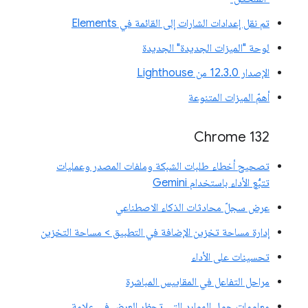
تم نقل إعدادات الشارات إلى القائمة في Elements
لوحة "الميزات الجديدة" الجديدة
الإصدار 12.3.0 من Lighthouse
أهمّ الميزات المتنوعة
Chrome 132
تصحيح أخطاء طلبات الشبكة وملفات المصدر وعمليات
تتبُّع الأداء باستخدام Gemini
عرض سجلّ محادثات الذكاء الاصطناعي
إدارة مساحة تخزين الإضافة في التطبيق > مساحة التخزين
تحسينات على الأداء
مراحل التفاعل في المقاييس المباشرة
معلومات حول الموارد التي تحظر العرض في علامة