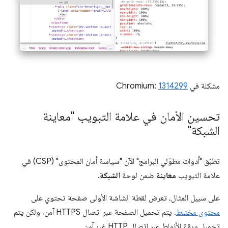
مشكلة في Chromium:
1314299
تحسين الأمان في علامة التبويب "معاينة
الشبكة"
تطبّق "أدوات مطوّلي البرامج" الآن "سياسة أمان المحتوى" (CSP) في
علامة التبويب
معاينة
ضمن لوحة
الشبكة
.
على سبيل المثال، تعرض لقطة الشاشة الأولى صفحة تحتوي على
محتوى مختلط
. يتم تحميل الصفحة عبر اتصال HTTPS آمن، ولكن يتم
تحميل ورقة الأنماط عبر اتصال HTTP غير آمن.