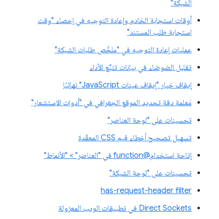
الشبكة"
أوقات استجابة الخادم وإعادة التوجيه في إحصاء "وقت
استجابة طلب المستند"
عمليات إعادة التوجيه في "ملخّص طلبات الشبكة"
تقليل الضوضاء في بيانات تتبُّع الأداء
إيقاف خيار "إيقاف عينات JavaScript" نهائيًا
مَعلمة دقة تحديد الموقع الجغرافي في "أدوات الاستشعار"
تحسينات على "لوحة العناصر"
تسهيل تصحيح أخطاء قيم CSS المعقّدة
إتاحة استخدام@function في "العناصر" > "الأنماط"
تحسينات على "لوحة الشبكة"
has-request-header filter
Direct Sockets في تطبيقات الويب المعزولة