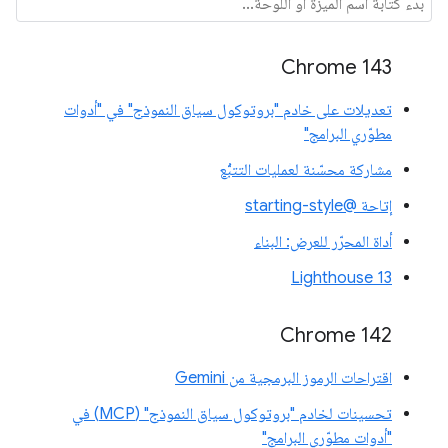
Chrome 143
تعديلات على خادم "بروتوكول سياق النموذج" في "أدوات
مطوّري البرامج"
مشاركة محسّنة لعمليات التتبُّع
إتاحة @starting-style
أداة المحرّر للعرض: البناء
Lighthouse 13
Chrome 142
اقتراحات الرموز البرمجية من Gemini
تحسينات لخادم "بروتوكول سياق النموذج" (MCP) في
"أدوات مطوّري البرامج"