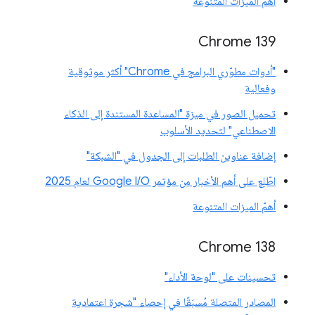
أهمّ الميزات المتنوعة
‫Chrome 139
"أدوات مطوّري البرامج في Chrome" أكثر موثوقية
وفعالية
تحميل الصور في ميزة "المساعدة المستندة إلى الذكاء
الاصطناعي" لتحديد الأسلوب
إضافة عناوين الطلبات إلى الجدول في "الشبكة"
اطّلِع على أهم الأخبار من مؤتمر Google I/O لعام 2025
أهمّ الميزات المتنوعة
‫Chrome 138
تحسينات على "لوحة الأداء"
المصادر المتصلة مُسبَقًا في إحصاء "شجرة اعتمادية