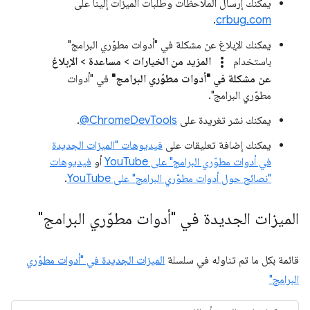
يمكنك إرسال الملاحظات وطلبات الميزات إلينا على
.
crbug.com
يمكنك الإبلاغ عن مشكلة في "أدوات مطوّري البرامج"
more_vert
باستخدام
المزيد من الخيارات
>
مساعدة
>
الإبلاغ
عن مشكلة في "أدوات مطوّري البرامج"
في "أدوات
مطوّري البرامج".
يمكنك نشر تغريدة على
‎@ChromeDevTools
.
يمكنك إضافة تعليقات على
فيديوهات "الميزات الجديدة
في أدوات مطوّري البرامج" على YouTube
أو
فيديوهات
"نصائح حول أدوات مطوّري البرامج" على YouTube
.
الميزات الجديدة في "أدوات مطوّري البرامج"
قائمة بكل ما تم تناوله في سلسلة
الميزات الجديدة في "أدوات مطوّري
البرامج"