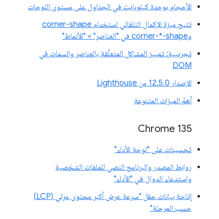
الأحجام بوحدة كيلوبايت في الجداول على مستوى اللوحات
تتيح ميزة الإكمال التلقائي استخدام corner-shape
وcorner-*-shape في "العناصر" > "الأنماط"
تجريبية: تمييز المشاكل المتعلّقة بالعناصر والسمات في
DOM
الإصدار 12.5.0 من Lighthouse
أهمّ الميزات المتنوعة
Chrome 135
تحسينات على "لوحة الأداء"
روابط المصدر والبرنامج النصي للملفات الشخصية
واستدعاء الدوال في "الأداء"
إتاحة بيانات حقل "سرعة عرض أكبر محتوى مرئي (LCP)
حسب المرحلة"