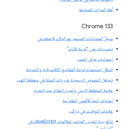
أهمّ الميزات المتنوعة
‫Chrome 133
سجلّ المحادثات المستمر مع الذكاء الاصطناعي
تحسينات على "لوحة الأداء"
إحصاءات عرض الصور
التنقّل باستخدام لوحة المفاتيح الكلاسيكية والحديثة
تجاهل النصوص البرمجية غير ذات الصلة في مخطط اللهب
علامة المخطط الزمني وتمييز النطاق عند التمرير
إعدادات الحدّ الأقصى المقترَحة
علامات التوقيت في تراكب
تتبُّع بنية تخزين العناصر لمكالمات JavaScript في
"الملخّص"