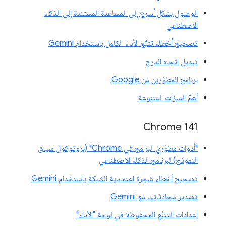
الوصول بشكل أسرع إلى المساعدة المستندة إلى الذكاء
الاصطناعي
تصحيح أخطاء تتبُّع الأداء الكامل باستخدام Gemini
تبديل اتجاه الدرج
برنامج المطوّرين من Google
أهمّ الميزات المتنوعة
‫Chrome 141
"أدوات مطوّري البرامج في Chrome" (بروتوكول سياق
النموذج) لبرنامج الذكاء الاصطناعي
تصحيح أخطاء شجرة اعتمادية الشبكة باستخدام Gemini
تصدير محادثاتك مع Gemini
إعدادات التتبُّع المحفوظة في لوحة "الأداء"