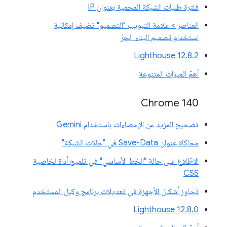
فلترة طلبات الشبكة المحمية بعنوان IP
العناصر > علامة التبويب "التصميم" تضيف إمكانية
استخدام تصميم البناء الحرّ
‫Lighthouse 12.8.2
أهمّ الميزات المتنوعة
Chrome 140
تصحيح المزيد من الإحصاءات باستخدام Gemini
محاكاة عنوان Save-Data في "حالات الشبكة"
الاطّلاع على حالة "الخط الأساسي" في تلميح أداة لخاصية
CSS
تجاوز أشكال الأجهزة في تعديلات برنامج وكيل المستخدم
‫Lighthouse 12.8.0