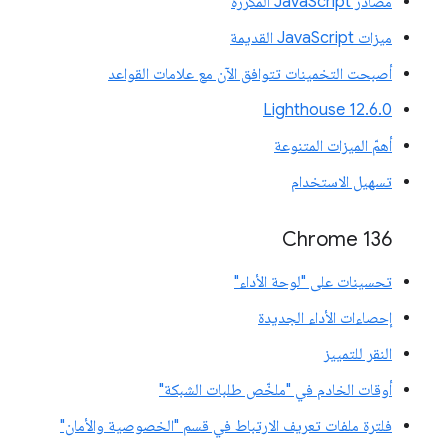
مصادر JavaScript المكرّرة
ميزات JavaScript القديمة
أصبحت التخمينات تتوافق الآن مع علامات القواعد
‫Lighthouse 12.6.0
أهمّ الميزات المتنوعة
تسهيل الاستخدام
Chrome 136
تحسينات على "لوحة الأداء"
إحصاءات الأداء الجديدة
النقر للتمييز
أوقات الخادم في "ملخّص طلبات الشبكة"
فلترة ملفات تعريف الارتباط في قسم "الخصوصية والأمان"