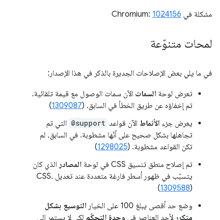
مشكلة في Chromium:
1024156
لمحات متنوّعة
في ما يلي بعض الإصلاحات الجديرة بالذكر في هذا الإصدار:
تعرض لوحة
السمات
الآن سمات الوصول مع قيمة تلقائية.
تم إخفاؤه عن طريق الخطأ في السابق. (
1309087
)
يعرض جزء
الأنماط
الآن قواعد
@support
التي تم
تجاهلها بشكل صحيح على أنّها مشطوبة. في السابق، لم
تكن القواعد مشطوبة. (
1298025
)
تم إصلاح منطق تنسيق CSS في لوحة
المصادر
الذي كان
يتسبّب في ظهور أسطر فارغة متعددة عند تعديل CSS.
(
1309588
)
وضع حد أقصى يبلغ 100 على الخيار
التوسيع بشكل
متكرر
لأحد العناصر في
وحدة التحكّم
لكي لا يستمر إلى