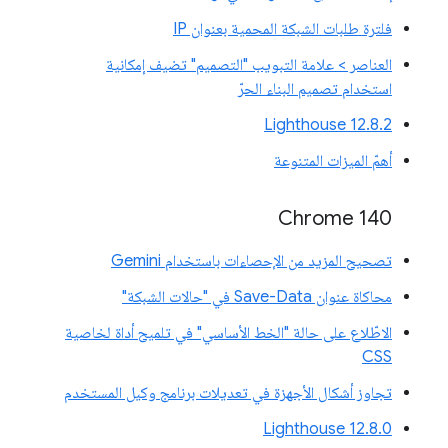
فلترة طلبات الشبكة المحمية بعنوان IP
العناصر > علامة التبويب "التصميم" تضيف إمكانية
استخدام تصميم البناء الحرّ
‫Lighthouse 12.8.2
أهمّ الميزات المتنوعة
Chrome 140
تصحيح المزيد من الإحصاءات باستخدام Gemini
محاكاة عنوان Save-Data في "حالات الشبكة"
الاطّلاع على حالة "الخط الأساسي" في تلميح أداة لخاصية
CSS
تجاوز أشكال الأجهزة في تعديلات برنامج وكيل المستخدم
‫Lighthouse 12.8.0