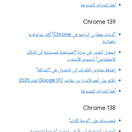
أهمّ الميزات المتنوعة
‫Chrome 139
"أدوات مطوّري البرامج في Chrome" أكثر موثوقية
وفعالية
تحميل الصور في ميزة "المساعدة المستندة إلى الذكاء
الاصطناعي" لتحديد الأسلوب
إضافة عناوين الطلبات إلى الجدول في "الشبكة"
اطّلِع على أهم الأخبار من مؤتمر Google I/O لعام 2025
أهمّ الميزات المتنوعة
‫Chrome 138
تحسينات على "لوحة الأداء"
المصادر المتصلة مُسبَقًا في إحصاء "شجرة اعتمادية