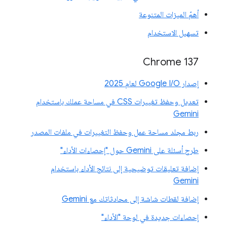
أهمّ الميزات المتنوعة
تسهيل الاستخدام
‫Chrome 137
إصدار Google I/O لعام 2025
تعديل وحفظ تغييرات CSS في مساحة عملك باستخدام
Gemini
ربط مجلد مساحة عمل وحفظ التغييرات في ملفات المصدر
طرح أسئلة على Gemini حول "إحصاءات الأداء"
إضافة تعليقات توضيحية إلى نتائج الأداء باستخدام
Gemini
إضافة لقطات شاشة إلى محادثاتك مع Gemini
إحصاءات جديدة في لوحة "الأداء"