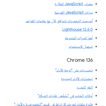
مصادر JavaScript المكرّرة
ميزات JavaScript القديمة
أصبحت التخمينات تتوافق الآن مع علامات القواعد
‫Lighthouse 12.6.0
أهمّ الميزات المتنوعة
تسهيل الاستخدام
Chrome 136
تحسينات على "لوحة الأداء"
إحصاءات الأداء الجديدة
النقر للتمييز
أوقات الخادم في "ملخّص طلبات الشبكة"
فلترة ملفات تعريف الارتباط في قسم "الخصوصية والأمان"