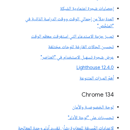
إحصاءات شجرة اعتمادية الشبكة
المدة بدلاً من إجمالي الوقت ووقت الدراسة الذاتية في
"الملخّص"
تمييز حزمة الاستدعاء التي استغرقت معظم الوقت
تحسين الحالات الفارغة للوحات مختلفة
عرض شجرة تسهيل الاستخدام في "العناصر"
‫Lighthouse 12.4.0
أهمّ الميزات المتنوعة
‫Chrome 134
لوحة الخصوصية والأمان
تحسينات على "لوحة الأداء"
الإعدادات المُسبقة للمعايرة بشأن تقييد أداء وحدة المعالجة