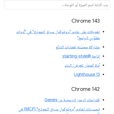
Chrome 143
تعديلات على خادم "بروتوكول سياق النموذج" في "أدوات
مطوّري البرامج"
مشاركة محسّنة لعمليات التتبُّع
إتاحة @starting-style
أداة المحرّر للعرض: البناء
Lighthouse 13
Chrome 142
اقتراحات الرموز البرمجية من Gemini
تحسينات لخادم "بروتوكول سياق النموذج" (MCP) في