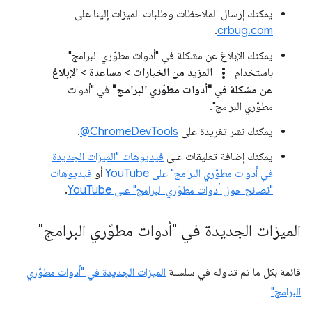
يمكنك إرسال الملاحظات وطلبات الميزات إلينا على
.
crbug.com
يمكنك الإبلاغ عن مشكلة في "أدوات مطوّري البرامج"
more_vert
باستخدام
المزيد من الخيارات
>
مساعدة
>
الإبلاغ
عن مشكلة في "أدوات مطوّري البرامج"
في "أدوات
مطوّري البرامج".
يمكنك نشر تغريدة على
‎@ChromeDevTools
.
يمكنك إضافة تعليقات على
فيديوهات "الميزات الجديدة
في أدوات مطوّري البرامج" على YouTube
أو
فيديوهات
"نصائح حول أدوات مطوّري البرامج" على YouTube
.
الميزات الجديدة في "أدوات مطوّري البرامج"
قائمة بكل ما تم تناوله في سلسلة
الميزات الجديدة في "أدوات مطوّري
البرامج"