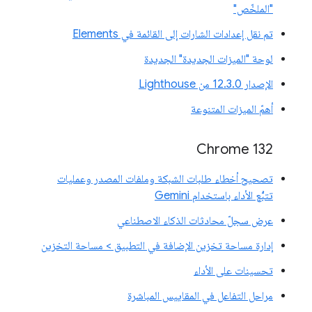
"الملخّص"
تم نقل إعدادات الشارات إلى القائمة في Elements
لوحة "الميزات الجديدة" الجديدة
الإصدار 12.3.0 من Lighthouse
أهمّ الميزات المتنوعة
Chrome 132
تصحيح أخطاء طلبات الشبكة وملفات المصدر وعمليات
تتبُّع الأداء باستخدام Gemini
عرض سجلّ محادثات الذكاء الاصطناعي
إدارة مساحة تخزين الإضافة في التطبيق > مساحة التخزين
تحسينات على الأداء
مراحل التفاعل في المقاييس المباشرة