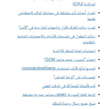
المركزية (CPU)
اختيار أحداث أداء مختلفة في محادثة الذكاء الاصطناعي
نفسها
تمييز بيانات الطرف الأول والجهات الخارجية في "الأداء"
بيانات الحقول في تلميحات الأدوات والإحصاءات الخاصة
بالعلامات
إحصاءات إعادة التدفق الإلزامية
إحصاء "تحسين حجم عناصر DOM"
توسيع تتبُّع الأداء باستخدام console.timeStamp
تحسينات على "لوحة العناصر"
قيم الأنماط المتحرّكة في الوقت الفعلي
إتاحة الفئة الصورية :open وعناصر صورية مختلفة
نسخ جميع رسائل وحدة التحكّم