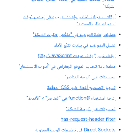
الشبكة"
أوقات استجابة الخادم وإعادة التوجيه في إحصاء "وقت
استجابة طلب المستند"
عمليات إعادة التوجيه في "ملخّص طلبات الشبكة"
تقليل الضوضاء في بيانات تتبُّع الأداء
إيقاف خيار "إيقاف عينات JavaScript" نهائيًا
مَعلمة دقة تحديد الموقع الجغرافي في "أدوات الاستشعار"
تحسينات على "لوحة العناصر"
تسهيل تصحيح أخطاء قيم CSS المعقّدة
إتاحة استخدام@function في "العناصر" > "الأنماط"
تحسينات على "لوحة الشبكة"
has-request-header filter
Direct Sockets في تطبيقات الويب المعزولة