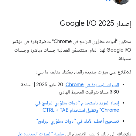
إصدار Google I
O 2025
/
ستكون "أدوات مطوّري البرامج في Chrome" حاضرة بقوة في مؤتمر
Google I/O لهذا العام. ستتضمّن الفعالية جلسات مباشرة وجلسات
مسجّلة.
للاطّلاع على ميزات جديدة رائعة، يمكنك متابعة ما يلي:
الميزات الجديدة في Chrome
، ‏20 مايو 2025 | الساعة
3:30 مساءً بتوقيت المحيط الهادئ
إنجاز المزيد باستخدام "أدوات مطوّري البرامج في
Chrome" وتقليل استخدام CTRL + TAB
تصحيح أخطاء الأداء في "أدوات مطوّري البرامج"
بالإضافة إلى ذلك، لا تنسَ الانضمام إلى
جلسة "الميزات الجديدة على