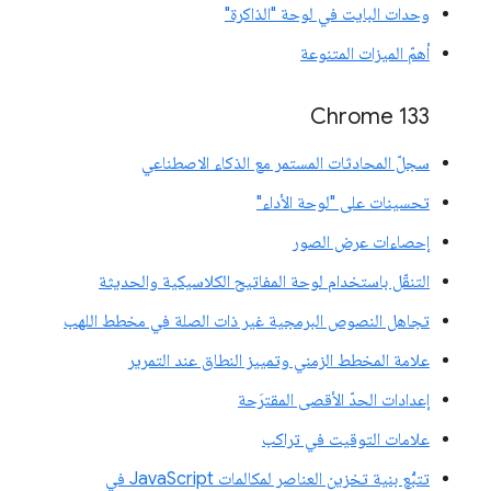
وحدات البايت في لوحة "الذاكرة"
أهمّ الميزات المتنوعة
‫Chrome 133
سجلّ المحادثات المستمر مع الذكاء الاصطناعي
تحسينات على "لوحة الأداء"
إحصاءات عرض الصور
التنقّل باستخدام لوحة المفاتيح الكلاسيكية والحديثة
تجاهل النصوص البرمجية غير ذات الصلة في مخطط اللهب
علامة المخطط الزمني وتمييز النطاق عند التمرير
إعدادات الحدّ الأقصى المقترَحة
علامات التوقيت في تراكب
تتبُّع بنية تخزين العناصر لمكالمات JavaScript في