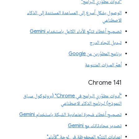
"أدوات مطوّري البرامج"
الوصول بشكل أسرع إلى المساعدة المستندة إلى الذكاء
الاصطناعي
تصحيح أخطاء تتبُّع الأداء الكامل باستخدام Gemini
تبديل اتجاه الدرج
برنامج المطوّرين من Google
أهمّ الميزات المتنوعة
‫Chrome 141
"أدوات مطوّري البرامج في Chrome" (بروتوكول سياق
النموذج) لبرنامج الذكاء الاصطناعي
تصحيح أخطاء شجرة اعتمادية الشبكة باستخدام Gemini
تصدير محادثاتك مع Gemini
إعدادات التتبُّع المحفوظة في لوحة "الأداء"