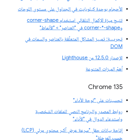
الأحجام بوحدة كيلوبايت في الجداول على مستوى اللوحات
تتيح ميزة الإكمال التلقائي استخدام corner-shape
وcorner-*-shape في "العناصر" > "الأنماط"
تجريبية: تمييز المشاكل المتعلّقة بالعناصر والسمات في
DOM
الإصدار 12.5.0 من Lighthouse
أهمّ الميزات المتنوعة
Chrome 135
تحسينات على "لوحة الأداء"
روابط المصدر والبرنامج النصي للملفات الشخصية
واستدعاء الدوال في "الأداء"
إتاحة بيانات حقل "سرعة عرض أكبر محتوى مرئي (LCP)
حسب المرحلة"