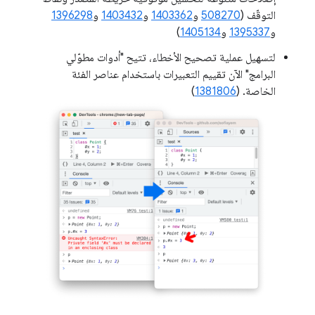
التوقّف (
508270
و
1403362
و
1403432
و
1396298
و
1395337
و
1405134
)
لتسهيل عملية تصحيح الأخطاء، تتيح "أدوات مطوّلي
البرامج" الآن تقييم التعبيرات باستخدام عناصر الفئة
الخاصة. (
1381806
)