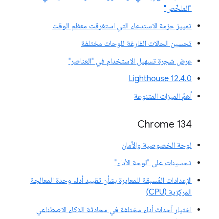
"الملخّص"
تمييز حزمة الاستدعاء التي استغرقت معظم الوقت
تحسين الحالات الفارغة للوحات مختلفة
عرض شجرة تسهيل الاستخدام في "العناصر"
‫Lighthouse 12.4.0
أهمّ الميزات المتنوعة
‫Chrome 134
لوحة الخصوصية والأمان
تحسينات على "لوحة الأداء"
الإعدادات المُسبقة للمعايرة بشأن تقييد أداء وحدة المعالجة
المركزية (CPU)
اختيار أحداث أداء مختلفة في محادثة الذكاء الاصطناعي