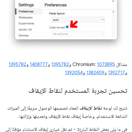
مشاكل Chromium:
1073895
و
1395782
و
1408777
و
1395782
و
1392717
و
1382409
و
1392054
تحسين تجربة المستخدم لنقاط الإيقاف
تتيح لك لوحة
نقاط الإيقاف
المعاد تصميمها الوصول سريعًا إلى الميزات
الشائعة الاستخدام، وخاصةً إيقاف نقاط الإيقاف وتعديلها وإزالتها.
في ما يلي بعض النقاط البارزة: - تم نقل خياري إيقاف الاستثناء مؤقتًا إلى