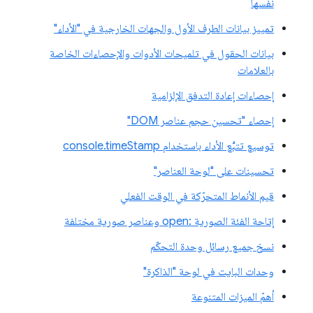
نفسها
تمييز بيانات الطرف الأول والجهات الخارجية في "الأداء"
بيانات الحقول في تلميحات الأدوات والإحصاءات الخاصة
بالعلامات
إحصاءات إعادة التدفق الإلزامية
إحصاء "تحسين حجم عناصر DOM"
توسيع تتبُّع الأداء باستخدام console.timeStamp
تحسينات على "لوحة العناصر"
قيم الأنماط المتحرّكة في الوقت الفعلي
إتاحة الفئة الصورية :open وعناصر صورية مختلفة
نسخ جميع رسائل وحدة التحكّم
وحدات البايت في لوحة "الذاكرة"
أهمّ الميزات المتنوعة