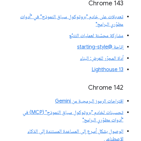
Chrome 143
تعديلات على خادم "بروتوكول سياق النموذج" في "أدوات
مطوّري البرامج"
مشاركة محسّنة لعمليات التتبُّع
إتاحة @starting-style
أداة المحرّر للعرض: البناء
Lighthouse 13
Chrome 142
اقتراحات الرموز البرمجية من Gemini
تحسينات لخادم "بروتوكول سياق النموذج" (MCP) في
"أدوات مطوّري البرامج"
الوصول بشكل أسرع إلى المساعدة المستندة إلى الذكاء
الاصطناعي