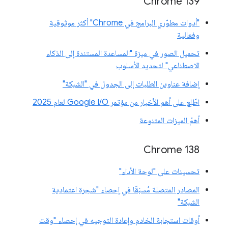
‫Chrome 139
"أدوات مطوّري البرامج في Chrome" أكثر موثوقية
وفعالية
تحميل الصور في ميزة "المساعدة المستندة إلى الذكاء
الاصطناعي" لتحديد الأسلوب
إضافة عناوين الطلبات إلى الجدول في "الشبكة"
اطّلِع على أهم الأخبار من مؤتمر Google I/O لعام 2025
أهمّ الميزات المتنوعة
‫Chrome 138
تحسينات على "لوحة الأداء"
المصادر المتصلة مُسبَقًا في إحصاء "شجرة اعتمادية
الشبكة"
أوقات استجابة الخادم وإعادة التوجيه في إحصاء "وقت