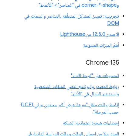
وcorner-*-shape في "العناصر" > "الأنماط"
تجريبية: تمييز المشاكل المتعلّقة بالعناصر والسمات في
DOM
الإصدار 12.5.0 من Lighthouse
أهمّ الميزات المتنوعة
Chrome 135
تحسينات على "لوحة الأداء"
روابط المصدر والبرنامج النصي للملفات الشخصية
واستدعاء الدوال في "الأداء"
إتاحة بيانات حقل "سرعة عرض أكبر محتوى مرئي (LCP)
حسب المرحلة"
إحصاءات شجرة اعتمادية الشبكة
المدة بدلاً من إجمالي الوقت ووقت الدراسة الذاتية في