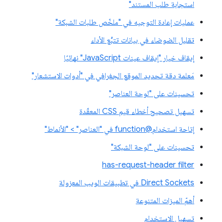
استجابة طلب المستند"
عمليات إعادة التوجيه في "ملخّص طلبات الشبكة"
تقليل الضوضاء في بيانات تتبُّع الأداء
إيقاف خيار "إيقاف عينات JavaScript" نهائيًا
مَعلمة دقة تحديد الموقع الجغرافي في "أدوات الاستشعار"
تحسينات على "لوحة العناصر"
تسهيل تصحيح أخطاء قيم CSS المعقّدة
إتاحة استخدام@function في "العناصر" > "الأنماط"
تحسينات على "لوحة الشبكة"
has-request-header filter
Direct Sockets في تطبيقات الويب المعزولة
أهمّ الميزات المتنوعة
تسهيل الاستخدام