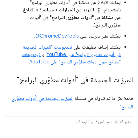
يمكنك الإبلاغ عن مشكلة في "أدوات مطوّري البرامج"
more_vert
باستخدام
المزيد من الخيارات
>
مساعدة
>
الإبلاغ
عن مشكلة في "أدوات مطوّري البرامج"
في "أدوات
مطوّري البرامج".
يمكنك نشر تغريدة على
‎@ChromeDevTools
.
يمكنك إضافة تعليقات على
فيديوهات "الميزات الجديدة
في أدوات مطوّري البرامج" على YouTube
أو
فيديوهات
"نصائح حول أدوات مطوّري البرامج" على YouTube
.
الميزات الجديدة في "أدوات مطوّري البرامج"
قائمة بكل ما تم تناوله في سلسلة
الميزات الجديدة في "أدوات مطوّري
البرامج"