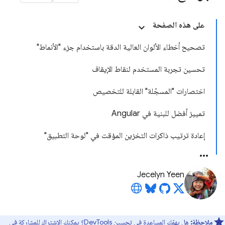
على هذه الصفحة
تصحيح أخطاء الألوان العالية الدقة باستخدام جزء "الأنماط"
تحسين تجربة المستخدم لنقاط الإيقاف
اختصارات "المسجّلة" القابلة للتخصيص
تمييز أفضل للبنية في Angular
إعادة ترتيب ذاكرات التخزين المؤقت في "لوحة التطبيق"
Jecelyn Yeen
ملاحظة:
هل يهمّك المساعدة في تحسين DevTools؟ يمكنك الاشتراك للمشاركة في