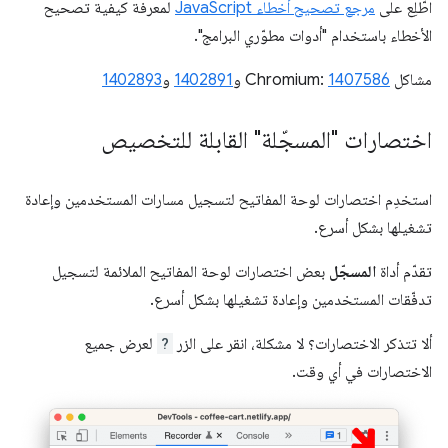
اطّلِع على
مرجع تصحيح أخطاء JavaScript
لمعرفة كيفية تصحيح
الأخطاء باستخدام "أدوات مطوّري البرامج".
مشاكل Chromium:
1407586
و
1402891
و
1402893
اختصارات "المسجّلة" القابلة للتخصيص
استخدِم اختصارات لوحة المفاتيح لتسجيل مسارات المستخدمين وإعادة
تشغيلها بشكل أسرع.
تقدّم أداة
المسجّل
بعض اختصارات لوحة المفاتيح الملائمة لتسجيل
تدفّقات المستخدمين وإعادة تشغيلها بشكل أسرع.
ألا تتذكر الاختصارات؟ لا مشكلة، انقر على الزر
?
لعرض جميع
الاختصارات في أي وقت.