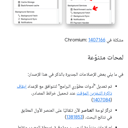
مشكلة في Chromium:
1407166
لمحات متنوّعة
في ما يلي بعض الإصلاحات الجديرة بالذكر في هذا الإصدار:
تم تعديل "أدوات مطوّري البرامج" لتتوافق مع الإعداد
إيقاف
ذاكرة التخزين المؤقت
عند تحميل خرائط المصادر.
)
1407084
(
تركّز لوحة
العناصر
الآن تلقائيًا على العنصر الأول المطابق
في نتائج البحث. (
1381853
)
إصلاحات متنوّعة لتحسين موثوقية خريطة المصدر ونقاط