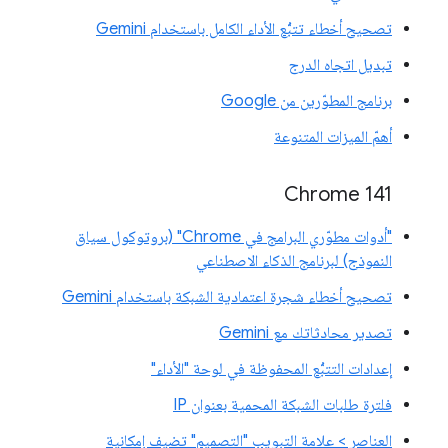
تصحيح أخطاء تتبُّع الأداء الكامل باستخدام Gemini
تبديل اتجاه الدرج
برنامج المطوّرين من Google
أهمّ الميزات المتنوعة
‫Chrome 141
"أدوات مطوّري البرامج في Chrome" (بروتوكول سياق
النموذج) لبرنامج الذكاء الاصطناعي
تصحيح أخطاء شجرة اعتمادية الشبكة باستخدام Gemini
تصدير محادثاتك مع Gemini
إعدادات التتبُّع المحفوظة في لوحة "الأداء"
فلترة طلبات الشبكة المحمية بعنوان IP
العناصر > علامة التبويب "التصميم" تضيف إمكانية