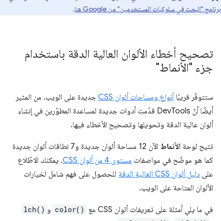
برنامج "البحث في سلوكيات المستخدمين" من Google هنا
.
تصحيح أخطاء الألوان العالية الدقة باستخدام
جزء "الأنماط"
ستتوفّر قريبًا
أنواع ومساحات ألوان CSS
جديدة على الويب. من المثير
أيضًا أنّ DevTools قدّمت أدوات جديدة لمساعدة المطوّرين في إنشاء
ألوان عالية الدقة وتحويلها وتصحيح الأخطاء فيها.
تتيح لوحة
الأنماط
الآن 12 مساحة ألوان جديدة و7 نطاقات ألوان جديدة
كما هو موضّح في مواصفات
مستوى 4 من ألوان CSS
. يمكنك الاطّلاع
على
دليل ألوان CSS العالية الدقة
للحصول على فهم شامل لخيارات
الألوان المتاحة على الويب.
في ما يلي أمثلة على تعريفات ألوان CSS مع
color()
و
lch()