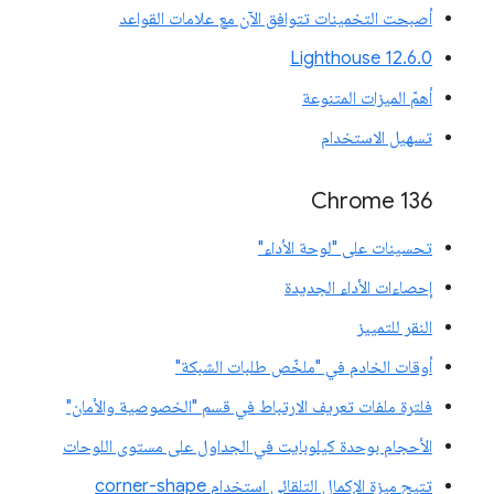
أصبحت التخمينات تتوافق الآن مع علامات القواعد
‫Lighthouse 12.6.0
أهمّ الميزات المتنوعة
تسهيل الاستخدام
Chrome 136
تحسينات على "لوحة الأداء"
إحصاءات الأداء الجديدة
النقر للتمييز
أوقات الخادم في "ملخّص طلبات الشبكة"
فلترة ملفات تعريف الارتباط في قسم "الخصوصية والأمان"
الأحجام بوحدة كيلوبايت في الجداول على مستوى اللوحات
تتيح ميزة الإكمال التلقائي استخدام corner-shape