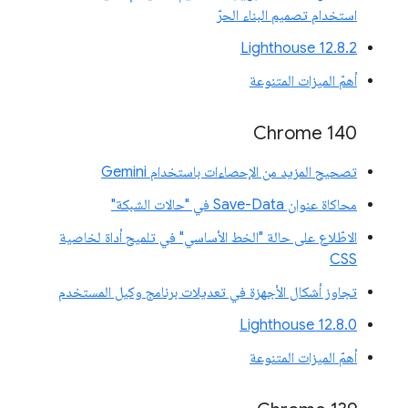
استخدام تصميم البناء الحرّ
‫Lighthouse 12.8.2
أهمّ الميزات المتنوعة
Chrome 140
تصحيح المزيد من الإحصاءات باستخدام Gemini
محاكاة عنوان Save-Data في "حالات الشبكة"
الاطّلاع على حالة "الخط الأساسي" في تلميح أداة لخاصية
CSS
تجاوز أشكال الأجهزة في تعديلات برنامج وكيل المستخدم
‫Lighthouse 12.8.0
أهمّ الميزات المتنوعة