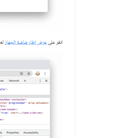
انقر على
عرض إطار شاشة الجهاز
لعرض جها