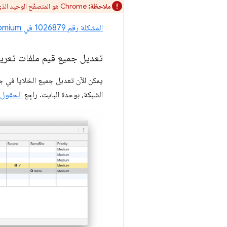
ملاحظة:
Chrome هو المتصفّح الوحيد الذي يتيح تحديد أولوية ملفات تعريف الارتباط.
المشكلة رقم ‎1026879 في Chromium
تعديل جميع قيم ملفات تعريف
يمكن الآن تعديل جميع الخلايا في ج
الشبكة، بوحدة البايت. راجِع
الحقول