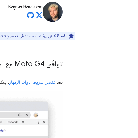
Kayce Basques
ملاحظة:
هل يهمّك المساعدة في تحسين DevTools؟ يمكنك الاشتراك للمشاركة في
توافُق Moto G4 مع "وضع الجهاز"
بعد
تفعيل شريط أدوات الجهاز
، يمكنك 