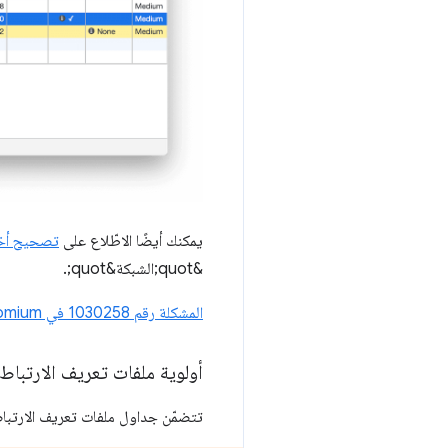
يمكنك أيضًا الاطّلاع على
تصحيح أخط
&quot;الشبكة&quot;.
المشكلة رقم 1030258 في Chromium
أولوية ملفات تعريف الارتباط
تتضمّن جداول ملفات تعريف الارتباط