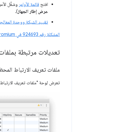
افتح
قائمة الأوامر
وشغِّل الأم
عرض إطار الجهاز
).
تقييد الشبكة ووحدة المعالجة
المشكلة رقم ‎924693 في Chromium
تعديلات مرتبطة بملفات 
ملفات تعريف الارتباط المحظ
تعرض لوحة "ملفات تعريف الارتباط" 