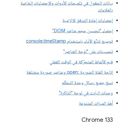
بيانات الحقول في تلميحات الأدوات والإحصاءات الخاصة
بالعلامات
إحصاءات إعادة التدفق الإلزامية
إحصاء "تحسين حجم عناصر DOM"
توسيع تتبُّع الأداء باستخدام console.timeStamp
تحسينات على "لوحة العناصر"
قيم الأنماط المتحرّكة في الوقت الفعلي
إتاحة الفئة الصورية :open وعناصر صورية مختلفة
نسخ جميع رسائل وحدة التحكّم
وحدات البايت في لوحة "الذاكرة"
أهمّ الميزات المتنوعة
‫Chrome 133