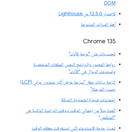
DOM
الإصدار 12.5.0 من Lighthouse
أهمّ الميزات المتنوعة
Chrome 135
تحسينات على "لوحة الأداء"
روابط المصدر والبرنامج النصي للملفات الشخصية
واستدعاء الدوال في "الأداء"
إتاحة بيانات حقل "سرعة عرض أكبر محتوى مرئي (LCP)
حسب المرحلة"
إحصاءات شجرة اعتمادية الشبكة
المدة بدلاً من إجمالي الوقت ووقت الدراسة الذاتية في
"الملخّص"
تمييز حزمة الاستدعاء التي استغرقت معظم الوقت