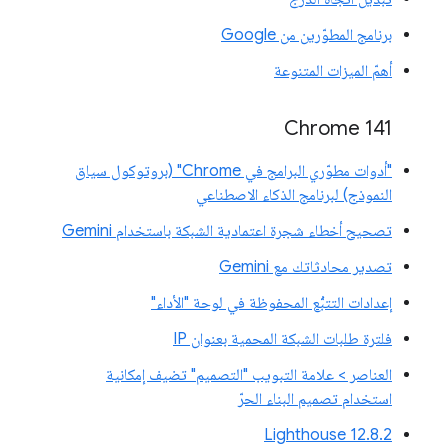
برنامج المطوّرين من Google
أهمّ الميزات المتنوعة
‫Chrome 141
"أدوات مطوّري البرامج في Chrome" (بروتوكول سياق
النموذج) لبرنامج الذكاء الاصطناعي
تصحيح أخطاء شجرة اعتمادية الشبكة باستخدام Gemini
تصدير محادثاتك مع Gemini
إعدادات التتبُّع المحفوظة في لوحة "الأداء"
فلترة طلبات الشبكة المحمية بعنوان IP
العناصر > علامة التبويب "التصميم" تضيف إمكانية
استخدام تصميم البناء الحرّ
‫Lighthouse 12.8.2