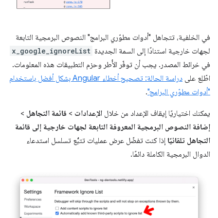
في الخلفية، تتجاهل "أدوات مطوّري البرامج" النصوص البرمجية التابعة
لجهات خارجية استنادًا إلى السمة الجديدة
x_google_ignoreList
في خرائط المصدر. يجب أن توفّر الأُطر وحزم التطبيقات هذه المعلومات.
اطّلِع على
دراسة الحالة: تصحيح أخطاء Angular بشكل أفضل باستخدام
"أدوات مطوّري البرامج"
.
يمكنك اختياريًا إيقاف الإعداد من خلال
الإعدادات
>
قائمة التجاهل
>
إضافة النصوص البرمجية المعروفة التابعة لجهات خارجية إلى قائمة
التجاهل تلقائيًا
إذا كنت تفضّل عرض عمليات تتبُّع تسلسل استدعاء
الدوال البرمجية الكاملة دائمًا.