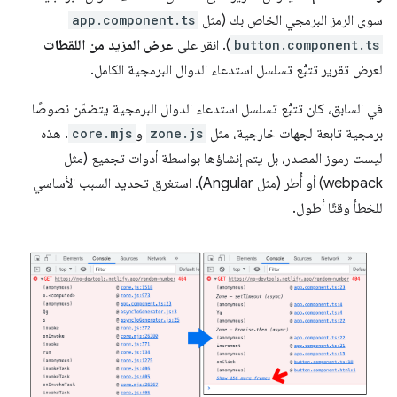
سوى الرمز البرمجي الخاص بك (مثل
app.component.ts
button.component.ts
). انقر على
عرض المزيد من اللقطات
لعرض تقرير تتبُّع تسلسل استدعاء الدوال البرمجية الكامل.
في السابق، كان تتبُّع تسلسل استدعاء الدوال البرمجية يتضمّن نصوصًا
برمجية تابعة لجهات خارجية، مثل
zone.js
و
core.mjs
. هذه
ليست رموز المصدر، بل يتم إنشاؤها بواسطة أدوات تجميع (مثل
webpack) أو أُطر (مثل Angular). استغرق تحديد السبب الأساسي
للخطأ وقتًا أطول.