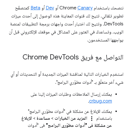
ننصحك باستخدام Chrome
Canary
أو
Dev
أو
Beta
كمتصفّح
تطوير تلقائي. تتيح لك قنوات المعاينة هذه الوصول إلى أحدث ميزات
DevTools، وتتيح لك اختبار أحدث واجهات برمجة التطبيقات لمنصة
الويب، وتساعدك في العثور على المشاكل في موقعك الإلكتروني قبل أن
يواجهها المستخدمون.
التواصل مع فريق Chrome Dev
Tools
استخدِم الخيارات التالية لمناقشة الميزات الجديدة أو التحديثات أو أي
شيء آخر متعلّق بـ "أدوات مطوّري البرامج".
يمكنك إرسال الملاحظات وطلبات الميزات إلينا على
.
crbug.com
يمكنك الإبلاغ عن مشكلة في "أدوات مطوّري البرامج"
more_vert
باستخدام
المزيد من الخيارات
>
مساعدة
>
الإبلاغ
عن مشكلة في "أدوات مطوّري البرامج"
في "أدوات