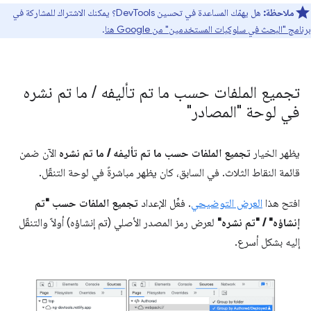
ملاحظة:
هل يهمّك المساعدة في تحسين DevTools؟ يمكنك الاشتراك للمشاركة في
برنامج "البحث في سلوكيات المستخدمين" من Google هنا
.
تجميع الملفات حسب ما تم تأليفه
/
ما تم نشره
في لوحة "المصادر"
يظهر الخيار
تجميع الملفات حسب ما تم تأليفه / ما تم نشره
الآن ضمن
قائمة النقاط الثلاث. في السابق، كان يظهر مباشرةً في لوحة التنقّل.
افتح هذا
العرض التوضيحي
. فعِّل الإعداد
تجميع الملفات حسب "تم
إنشاؤه" / "تم نشره"
لعرض رمز المصدر الأصلي (تم إنشاؤه) أولاً والتنقّل
إليه بشكل أسرع.