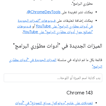
مطوّري البرامج".
يمكنك نشر تغريدة على
‎@ChromeDevTools
.
يمكنك إضافة تعليقات على
فيديوهات "الميزات الجديدة
في أدوات مطوّري البرامج" على YouTube
أو
فيديوهات
"نصائح حول أدوات مطوّري البرامج" على YouTube
.
الميزات الجديدة في "أدوات مطوّري البرامج"
قائمة بكل ما تم تناوله في سلسلة
الميزات الجديدة في "أدوات مطوّري
البرامج"
Chrome 143
تعديلات على خادم "بروتوكول سياق النموذج" في "أدوات