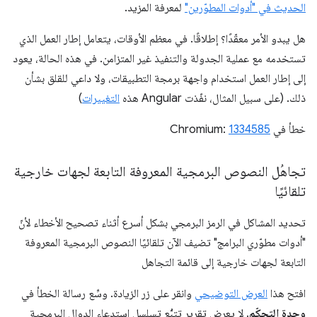
الحديث في "أدوات المطوّرين"
لمعرفة المزيد.
هل يبدو الأمر معقّدًا؟ إطلاقًا. في معظم الأوقات، يتعامل إطار العمل الذي
تستخدمه مع عملية الجدولة والتنفيذ غير المتزامن. في هذه الحالة، يعود
إلى إطار العمل استخدام واجهة برمجة التطبيقات، ولا داعي للقلق بشأن
ذلك. (على سبيل المثال، نفّذت Angular هذه
التغييرات
)
خطأ في Chromium:
1334585
تجاهُل النصوص البرمجية المعروفة التابعة لجهات خارجية
تلقائيًا
تحديد المشاكل في الرمز البرمجي بشكل أسرع أثناء تصحيح الأخطاء لأنّ
"أدوات مطوّري البرامج" تضيف الآن تلقائيًا النصوص البرمجية المعروفة
التابعة لجهات خارجية إلى قائمة التجاهل
افتح هذا
العرض التوضيحي
وانقر على زر الزيادة. وسِّع رسالة الخطأ في
وحدة التحكّم
. لا يعرض تقرير تتبُّع تسلسل استدعاء الدوال البرمجية