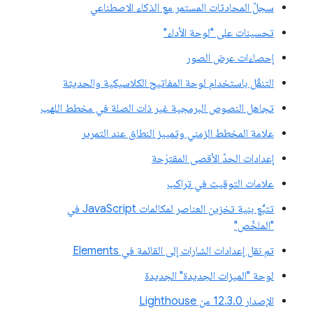
سجلّ المحادثات المستمر مع الذكاء الاصطناعي
تحسينات على "لوحة الأداء"
إحصاءات عرض الصور
التنقّل باستخدام لوحة المفاتيح الكلاسيكية والحديثة
تجاهل النصوص البرمجية غير ذات الصلة في مخطط اللهب
علامة المخطط الزمني وتمييز النطاق عند التمرير
إعدادات الحدّ الأقصى المقترَحة
علامات التوقيت في تراكب
تتبُّع بنية تخزين العناصر لمكالمات JavaScript في
"الملخّص"
تم نقل إعدادات الشارات إلى القائمة في Elements
لوحة "الميزات الجديدة" الجديدة
الإصدار 12.3.0 من Lighthouse