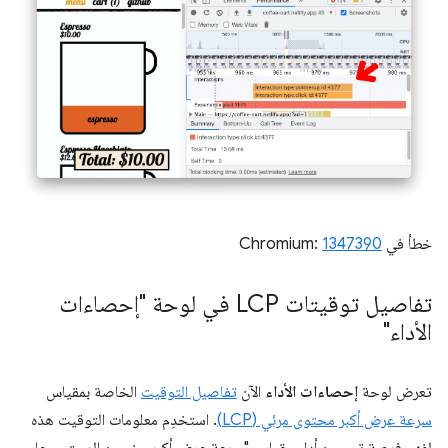
خطأ في Chromium:
1347390
تفاصيل توقيتات LCP في لوحة "إحصاءات
الأداء"
تعرض لوحة
إحصاءات الأداء
الآن
تفاصيل التوقيت
الخاصة بمقياس
سرعة عرض أكبر محتوى مرئي (LCP)
. استخدِم معلومات التوقيت هذه
لفهم فرصة تحسين أداء مقياس "سرعة عرض أكبر جزء من المحتوى على