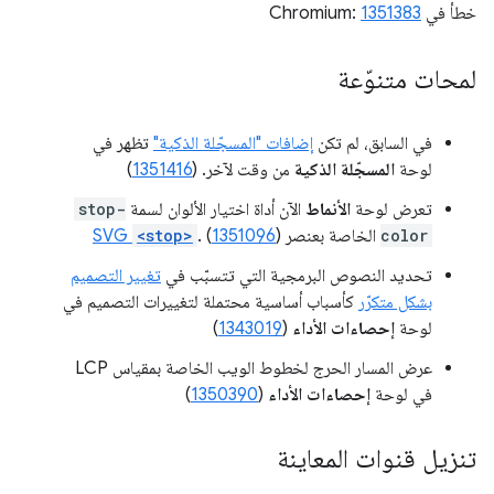
خطأ في Chromium:
1351383
لمحات متنوّعة
في السابق، لم تكن
إضافات "المسجّلة الذكية"
تظهر في
لوحة
المسجّلة الذكية
من وقت لآخر. (
1351416
)
تعرض لوحة
الأنماط
الآن أداة اختيار الألوان لسمة
stop-
color
الخاصة بعنصر
)
1351096
. (
<stop>
SVG
تحديد النصوص البرمجية التي تتسبّب في
تغيير التصميم
بشكل متكرّر
كأسباب أساسية محتملة لتغييرات التصميم في
لوحة
إحصاءات الأداء
(
1343019
)
عرض المسار الحرج لخطوط الويب الخاصة بمقياس LCP
في لوحة
إحصاءات الأداء
(
1350390
)
تنزيل قنوات المعاينة