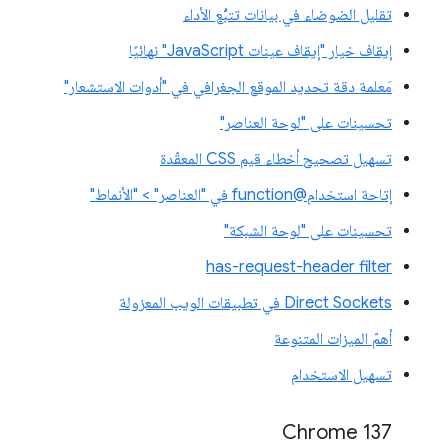
تقليل الضوضاء في بيانات تتبُّع الأداء
إيقاف خيار "إيقاف عينات JavaScript" نهائيًا
مَعلمة دقة تحديد الموقع الجغرافي في "أدوات الاستشعار"
تحسينات على "لوحة العناصر"
تسهيل تصحيح أخطاء قيم CSS المعقّدة
إتاحة استخدام@function في "العناصر" > "الأنماط"
تحسينات على "لوحة الشبكة"
has-request-header filter
Direct Sockets في تطبيقات الويب المعزولة
أهمّ الميزات المتنوعة
تسهيل الاستخدام
‫Chrome 137