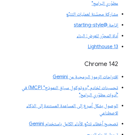
مطوّري البرامج"
مشاركة محسّنة لعمليات التتبُّع
إتاحة @starting-style
أداة المحرّر للعرض: البناء
Lighthouse 13
Chrome 142
اقتراحات الرموز البرمجية من Gemini
تحسينات لخادم "بروتوكول سياق النموذج" (MCP) في
"أدوات مطوّري البرامج"
الوصول بشكل أسرع إلى المساعدة المستندة إلى الذكاء
الاصطناعي
تصحيح أخطاء تتبُّع الأداء الكامل باستخدام Gemini
تبديل اتجاه الدرج