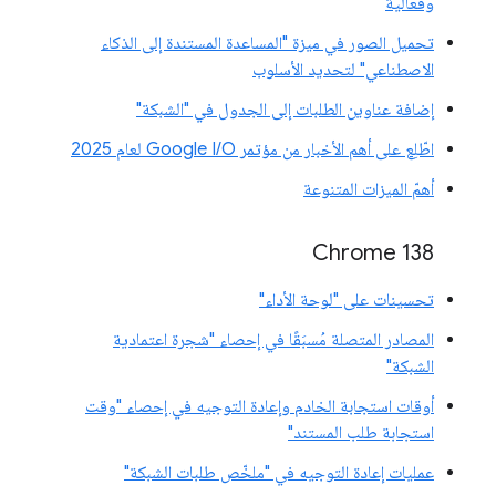
وفعالية
تحميل الصور في ميزة "المساعدة المستندة إلى الذكاء
الاصطناعي" لتحديد الأسلوب
إضافة عناوين الطلبات إلى الجدول في "الشبكة"
اطّلِع على أهم الأخبار من مؤتمر Google I/O لعام 2025
أهمّ الميزات المتنوعة
‫Chrome 138
تحسينات على "لوحة الأداء"
المصادر المتصلة مُسبَقًا في إحصاء "شجرة اعتمادية
الشبكة"
أوقات استجابة الخادم وإعادة التوجيه في إحصاء "وقت
استجابة طلب المستند"
عمليات إعادة التوجيه في "ملخّص طلبات الشبكة"