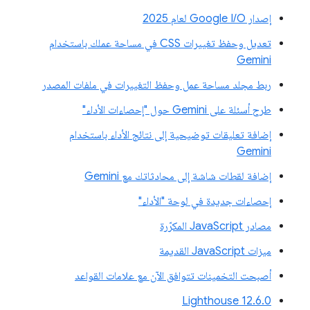
إصدار Google I/O لعام 2025
تعديل وحفظ تغييرات CSS في مساحة عملك باستخدام
Gemini
ربط مجلد مساحة عمل وحفظ التغييرات في ملفات المصدر
طرح أسئلة على Gemini حول "إحصاءات الأداء"
إضافة تعليقات توضيحية إلى نتائج الأداء باستخدام
Gemini
إضافة لقطات شاشة إلى محادثاتك مع Gemini
إحصاءات جديدة في لوحة "الأداء"
مصادر JavaScript المكرّرة
ميزات JavaScript القديمة
أصبحت التخمينات تتوافق الآن مع علامات القواعد
‫Lighthouse 12.6.0