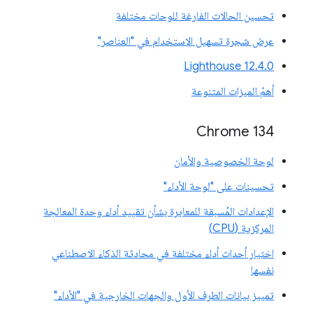
تحسين الحالات الفارغة للوحات مختلفة
عرض شجرة تسهيل الاستخدام في "العناصر"
‫Lighthouse 12.4.0
أهمّ الميزات المتنوعة
‫Chrome 134
لوحة الخصوصية والأمان
تحسينات على "لوحة الأداء"
الإعدادات المُسبقة للمعايرة بشأن تقييد أداء وحدة المعالجة
المركزية (CPU)
اختيار أحداث أداء مختلفة في محادثة الذكاء الاصطناعي
نفسها
تمييز بيانات الطرف الأول والجهات الخارجية في "الأداء"