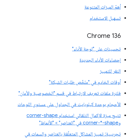
أهمّ الميزات المتنوعة
تسهيل الاستخدام
Chrome 136
تحسينات على "لوحة الأداء"
إحصاءات الأداء الجديدة
النقر للتمييز
أوقات الخادم في "ملخّص طلبات الشبكة"
فلترة ملفات تعريف الارتباط في قسم "الخصوصية والأمان"
الأحجام بوحدة كيلوبايت في الجداول على مستوى اللوحات
تتيح ميزة الإكمال التلقائي استخدام corner-shape
وcorner-*-shape في "العناصر" > "الأنماط"
تجريبية: تمييز المشاكل المتعلّقة بالعناصر والسمات في