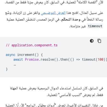
الآن "القصة الكاملة" للعملية. في السابق، كان يعرض جزءًا فقط من القصة.
على سبيل المثال، افتح هذا
العرض التوضيحي
وانقر على زر الزيادة. وسِّع
رسالة الخطأ في
وحدة التحكّم
. في الرمز المصدر، تتضمّن العملية عملية
timeout
غير متزامنة.
// application.component.ts
async
increment
()
{
await
Promise
.
resolve
().
then
(()
=
>
timeout
(
100
)
…
}
في السابق، كان تسلسل استدعاء الدوال البرمجية يعرض عملية المهلة
فقط. لم يعرض "السبب الأساسي" للعملية.
من خلال التغييرات الأخيرة، تعرض "أدوات مطوّلي البرامج" الآن أنّ العملية