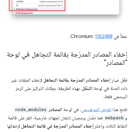
خطأ في Chromium:
1352488
إخفاء المصادر المدرَجة بقائمة التجاهل في لوحة
"المصادر"
فعِّل خيار
إخفاء المصادر المدرَجة بقائمة التجاهل
لإخفاء الملفات غير
ذات الصلة في لوحة
التنقّل
. بهذه الطريقة، يمكنك التركيز على الرمز
البرمجي فقط.
افتح هذا
العرض التوضيحي
. في لوحة
المصادر
node_modules
و
webpack
هما نصّان برمجيان تابعان لجهات خارجية. انقر على قائمة
النقاط الثلاث واختَر
إخفاء المصادر المدرَجة في قائمة التجاهل
لإخفائها