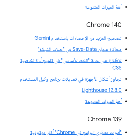
أهمّ الميزات المتنوعة
Chrome 140
تصحيح المزيد من الإحصاءات باستخدام Gemini
محاكاة عنوان Save-Data في "حالات الشبكة"
الاطّلاع على حالة "الخط الأساسي" في تلميح أداة لخاصية
CSS
تجاوز أشكال الأجهزة في تعديلات برنامج وكيل المستخدم
‫Lighthouse 12.8.0
أهمّ الميزات المتنوعة
‫Chrome 139
"أدوات مطوّري البرامج في Chrome" أكثر موثوقية