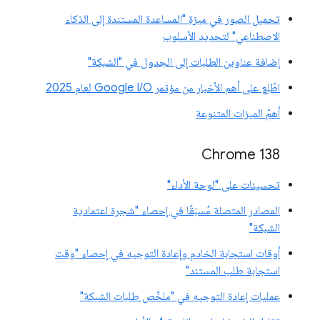
تحميل الصور في ميزة "المساعدة المستندة إلى الذكاء
الاصطناعي" لتحديد الأسلوب
إضافة عناوين الطلبات إلى الجدول في "الشبكة"
اطّلِع على أهم الأخبار من مؤتمر Google I/O لعام 2025
أهمّ الميزات المتنوعة
‫Chrome 138
تحسينات على "لوحة الأداء"
المصادر المتصلة مُسبَقًا في إحصاء "شجرة اعتمادية
الشبكة"
أوقات استجابة الخادم وإعادة التوجيه في إحصاء "وقت
استجابة طلب المستند"
عمليات إعادة التوجيه في "ملخّص طلبات الشبكة"