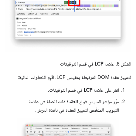
الشكل 8. علامة
LCP
في قسم
التوقيتات
لتمييز عقدة DOM المرتبطة بمقياس LCP، اتّبِع الخطوات التالية:
انقر على علامة
LCP
في قسم
التوقيتات
.
مرِّر مؤشر الماوس فوق
العقدة ذات الصلة
في علامة
التبويب
الملخّص
لتمييز العقدة في نافذة العرض.