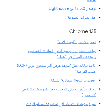
الإصدار 12.5.0 من Lighthouse
أهمّ الميزات المتنوعة
Chrome 135
تحسينات على "لوحة الأداء"
روابط المصدر والبرنامج النصي للملفات الشخصية
واستدعاء الدوال في "الأداء"
إتاحة بيانات حقل "سرعة عرض أكبر محتوى مرئي (LCP)
حسب المرحلة"
إحصاءات شجرة اعتمادية الشبكة
المدة بدلاً من إجمالي الوقت ووقت الدراسة الذاتية في
"الملخّص"
تمييز حزمة الاستدعاء التي استغرقت معظم الوقت