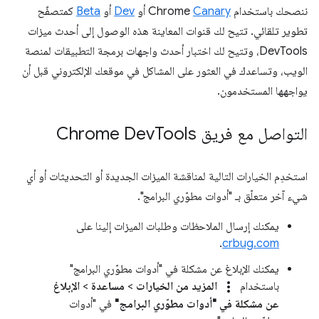
ننصحك باستخدام Chrome
Canary
أو
Dev
أو
Beta
كمتصفّح
تطوير تلقائي. تتيح لك قنوات المعاينة هذه الوصول إلى أحدث ميزات
DevTools، وتتيح لك اختبار أحدث واجهات برمجة التطبيقات لمنصة
الويب، وتساعدك في العثور على المشاكل في موقعك الإلكتروني قبل أن
يواجهها المستخدمون.
التواصل مع فريق Chrome Dev
Tools
استخدِم الخيارات التالية لمناقشة الميزات الجديدة أو التحديثات أو أي
شيء آخر متعلّق بـ "أدوات مطوّري البرامج".
يمكنك إرسال الملاحظات وطلبات الميزات إلينا على
.
crbug.com
يمكنك الإبلاغ عن مشكلة في "أدوات مطوّري البرامج"
more_vert
باستخدام
المزيد من الخيارات
>
مساعدة
>
الإبلاغ
عن مشكلة في "أدوات مطوّري البرامج"
في "أدوات