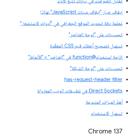
تقليل الضوضاء في بيانات تتبُّع الأداء
إيقاف خيار "إيقاف عينات JavaScript" نهائيًا
مَعلمة دقة تحديد الموقع الجغرافي في "أدوات الاستشعار"
تحسينات على "لوحة العناصر"
تسهيل تصحيح أخطاء قيم CSS المعقّدة
إتاحة استخدام@function في "العناصر" > "الأنماط"
تحسينات على "لوحة الشبكة"
has-request-header filter
Direct Sockets في تطبيقات الويب المعزولة
أهمّ الميزات المتنوعة
تسهيل الاستخدام
‫Chrome 137