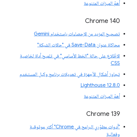
أهمّ الميزات المتنوعة
Chrome 140
تصحيح المزيد من الإحصاءات باستخدام Gemini
محاكاة عنوان Save-Data في "حالات الشبكة"
الاطّلاع على حالة "الخط الأساسي" في تلميح أداة لخاصية
CSS
تجاوز أشكال الأجهزة في تعديلات برنامج وكيل المستخدم
‫Lighthouse 12.8.0
أهمّ الميزات المتنوعة
‫Chrome 139
"أدوات مطوّري البرامج في Chrome" أكثر موثوقية
وفعالية