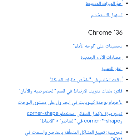
أهمّ الميزات المتنوعة
تسهيل الاستخدام
Chrome 136
تحسينات على "لوحة الأداء"
إحصاءات الأداء الجديدة
النقر للتمييز
أوقات الخادم في "ملخّص طلبات الشبكة"
فلترة ملفات تعريف الارتباط في قسم "الخصوصية والأمان"
الأحجام بوحدة كيلوبايت في الجداول على مستوى اللوحات
تتيح ميزة الإكمال التلقائي استخدام corner-shape
وcorner-*-shape في "العناصر" > "الأنماط"
تجريبية: تمييز المشاكل المتعلّقة بالعناصر والسمات في
DOM