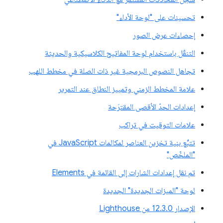
تحسينات على "لوحة الأداء"
إحصاءات عرض الصور
التنقّل باستخدام لوحة المفاتيح الكلاسيكية والحديثة
تجاهل النصوص البرمجية غير ذات الصلة في مخطط اللهب
علامة المخطط الزمني وتمييز النطاق عند التمرير
إعدادات الحدّ الأقصى المقترَحة
علامات التوقيت في تراكب
تتبُّع بنية تخزين العناصر لمكالمات JavaScript في
"الملخّص"
تم نقل إعدادات الشارات إلى القائمة في Elements
لوحة "الميزات الجديدة" الجديدة
الإصدار 12.3.0 من Lighthouse