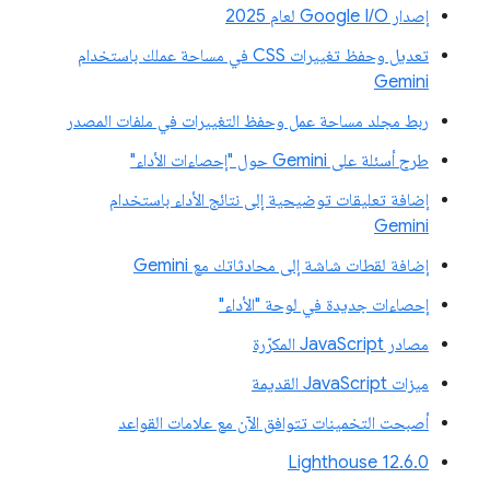
إصدار Google I/O لعام 2025
تعديل وحفظ تغييرات CSS في مساحة عملك باستخدام
Gemini
ربط مجلد مساحة عمل وحفظ التغييرات في ملفات المصدر
طرح أسئلة على Gemini حول "إحصاءات الأداء"
إضافة تعليقات توضيحية إلى نتائج الأداء باستخدام
Gemini
إضافة لقطات شاشة إلى محادثاتك مع Gemini
إحصاءات جديدة في لوحة "الأداء"
مصادر JavaScript المكرّرة
ميزات JavaScript القديمة
أصبحت التخمينات تتوافق الآن مع علامات القواعد
‫Lighthouse 12.6.0