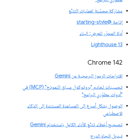
مشاركة محسّنة لعمليات التتبُّع
إتاحة @starting-style
أداة المحرّر للعرض: البناء
Lighthouse 13
Chrome 142
اقتراحات الرموز البرمجية من Gemini
تحسينات لخادم "بروتوكول سياق النموذج" (MCP) في
"أدوات مطوّري البرامج"
الوصول بشكل أسرع إلى المساعدة المستندة إلى الذكاء
الاصطناعي
تصحيح أخطاء تتبُّع الأداء الكامل باستخدام Gemini
تبديل اتجاه الدرج