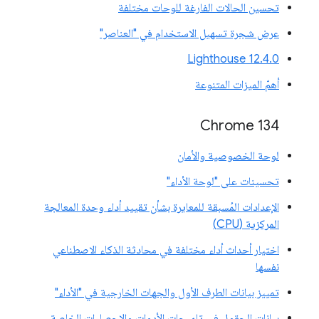
تحسين الحالات الفارغة للوحات مختلفة
عرض شجرة تسهيل الاستخدام في "العناصر"
‫Lighthouse 12.4.0
أهمّ الميزات المتنوعة
‫Chrome 134
لوحة الخصوصية والأمان
تحسينات على "لوحة الأداء"
الإعدادات المُسبقة للمعايرة بشأن تقييد أداء وحدة المعالجة
المركزية (CPU)
اختيار أحداث أداء مختلفة في محادثة الذكاء الاصطناعي
نفسها
تمييز بيانات الطرف الأول والجهات الخارجية في "الأداء"
بيانات الحقول في تلميحات الأدوات والإحصاءات الخاصة