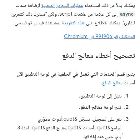
يمكنك بدلاً من ذلك استخدام
عمليات التجاوز المحلية
لإضافة سمات
async
إلى كل علامة من علامات script، ولكن "سنترك ذلك كتمرين
للقارئ". يمكنك الاطّلاع على
هذه التغريدة
لمشاهدة فيديو توضيحي.
المشكلة رقم 991906 في Chromium
تصحيح أخطاء معالج الدفع
يتيح قسم
الخدمات التي تعمل في الخلفية
في لوحة
التطبيق
الآن
أحداث
معالج الدفع
.
انتقِل إلى لوحة
التطبيق
.
افتح لوحة
معالج الدفع
.
انقر على
تسجيل
. تسجّل &quot;أدوات مطوّري
البرامج&quot; أحداث &quot;معالج الدفع&quot; لمدة 3
أيام، حتى عند إغلاقها.