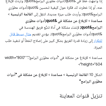
إذا واجهت خطأً في &quot;أدوات مطوّري البرامج&quot; وأردت الإبلاغ
عنه، أو إذا خطرت لك فكرة حول كيفية تحسين &quot;أدوات مطوّري
البرامج&quot; وأردت طلب ميزة جديدة، انتقِل إلى
القائمة الرئيسية
>
مساعدة
>
الإبلاغ عن مشكلة في &quot;أدوات مطوّري
البرامج&quot;
لإنشاء مشكلة في أداة تتبُّع فريق الهندسة في
&quot;أدوات مطوّري البرامج&quot;. يؤدي تقديم
مثال بسيط قابل
للتكرار
إلى زيادة قدرة الفريق بشكل كبير على إصلاح الخطأ أو تنفيذ طلب
الميزة.
مساعدة > الإبلاغ عن مشكلة في "أدوات مطوّري البرامج"." width="800"
height="604">
الشكل 10
القائمة الرئيسية
>
مساعدة
>
الإبلاغ عن مشكلة في "أدوات
مطوّري البرامج"
تنزيل قنوات المعاينة