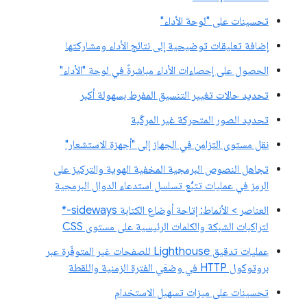
تحسينات على "لوحة الأداء"
إضافة تعليقات توضيحية إلى نتائج الأداء ومشاركتها
الحصول على إحصاءات الأداء مباشرةً في لوحة "الأداء"
تحديد حالات تغيير التنسيق المفرط بسهولة أكبر
تحديد الصور المتحركة غير المركّبة
نقل مستوى التزامن في الجهاز إلى "أجهزة الاستشعار"
تجاهل النصوص البرمجية المخفية الهوية والتركيز على
الرمز في عمليات تتبُّع تسلسل استدعاء الدوال البرمجية
العناصر > الأنماط: إتاحة أوضاع الكتابة sideways-*
لتراكبات الشبكة والكلمات الرئيسية على مستوى CSS
عمليات تدقيق Lighthouse للصفحات غير المتوفّرة عبر
بروتوكول HTTP في وضعَي الفترة الزمنية واللقطة
تحسينات على ميزات تسهيل الاستخدام