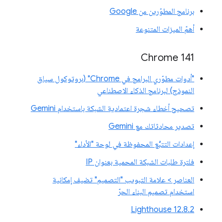
برنامج المطوّرين من Google
أهمّ الميزات المتنوعة
‫Chrome 141
"أدوات مطوّري البرامج في Chrome" (بروتوكول سياق
النموذج) لبرنامج الذكاء الاصطناعي
تصحيح أخطاء شجرة اعتمادية الشبكة باستخدام Gemini
تصدير محادثاتك مع Gemini
إعدادات التتبُّع المحفوظة في لوحة "الأداء"
فلترة طلبات الشبكة المحمية بعنوان IP
العناصر > علامة التبويب "التصميم" تضيف إمكانية
استخدام تصميم البناء الحرّ
‫Lighthouse 12.8.2