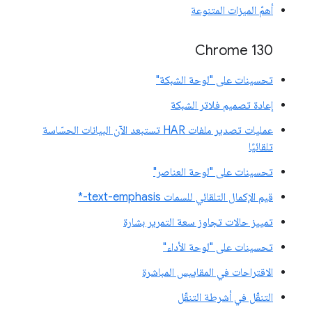
أهمّ الميزات المتنوعة
Chrome 130
تحسينات على "لوحة الشبكة"
إعادة تصميم فلاتر الشبكة
عمليات تصدير ملفات HAR تستبعد الآن البيانات الحسّاسة
تلقائيًا
تحسينات على "لوحة العناصر"
قيم الإكمال التلقائي للسمات text-emphasis-*
تمييز حالات تجاوز سعة التمرير بشارة
تحسينات على "لوحة الأداء"
الاقتراحات في المقاييس المباشرة
التنقّل في أشرطة التنقّل