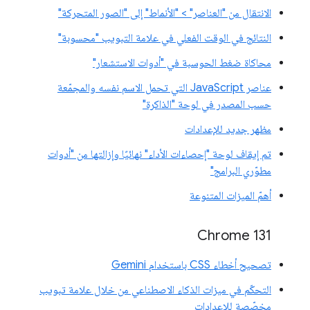
الانتقال من "العناصر" > "الأنماط" إلى "الصور المتحركة"
النتائج في الوقت الفعلي في علامة التبويب "محسوبة"
محاكاة ضغط الحوسبة في "أدوات الاستشعار"
عناصر JavaScript التي تحمل الاسم نفسه والمجمّعة
حسب المصدر في لوحة "الذاكرة"
مظهر جديد للإعدادات
تم إيقاف لوحة "إحصاءات الأداء" نهائيًا وإزالتها من "أدوات
مطوّري البرامج"
أهمّ الميزات المتنوعة
Chrome 131
تصحيح أخطاء CSS باستخدام Gemini
التحكّم في ميزات الذكاء الاصطناعي من خلال علامة تبويب
مخصّصة للإعدادات