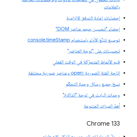
بالعلامات
إحصاءات إعادة التدفق الإلزامية
إحصاء "تحسين حجم عناصر DOM"
توسيع تتبُّع الأداء باستخدام console.timeStamp
تحسينات على "لوحة العناصر"
قيم الأنماط المتحرّكة في الوقت الفعلي
إتاحة الفئة الصورية :open وعناصر صورية مختلفة
نسخ جميع رسائل وحدة التحكّم
وحدات البايت في لوحة "الذاكرة"
أهمّ الميزات المتنوعة
‫Chrome 133
سجلّ المحادثات المستمر مع الذكاء الاصطناعي