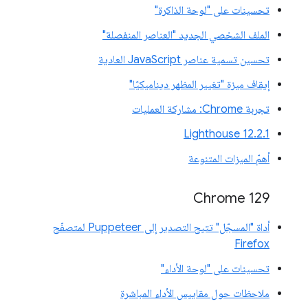
تحسينات على "لوحة الذاكرة"
الملف الشخصي الجديد "العناصر المنفصلة"
تحسين تسمية عناصر JavaScript العادية
إيقاف ميزة "تغيير المظهر ديناميكيًا"
تجربة Chrome: مشاركة العمليات
‫Lighthouse 12.2.1
أهمّ الميزات المتنوعة
Chrome 129
أداة "المسجّل" تتيح التصدير إلى Puppeteer لمتصفّح
Firefox
تحسينات على "لوحة الأداء"
ملاحظات حول مقاييس الأداء المباشرة