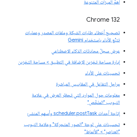
أهمّ الميزات المتنوعة
Chrome 132
تصحيح أخطاء طلبات الشبكة وملفات المصدر وعمليات
تتبُّع الأداء باستخدام Gemini
عرض سجلّ محادثات الذكاء الاصطناعي
إدارة مساحة تخزين الإضافة في التطبيق > مساحة التخزين
تحسينات على الأداء
مراحل التفاعل في المقاييس المباشرة
معلومات حول الموارد التي تحظر العرض في علامة
التبويب "الملخّص"
إتاحة أحداث scheduler.postTask وأسهم المنشئ
تحسينات على لوحة "الصور المتحركة" وعلامة التبويب
"العناصر" > "الأنماط"