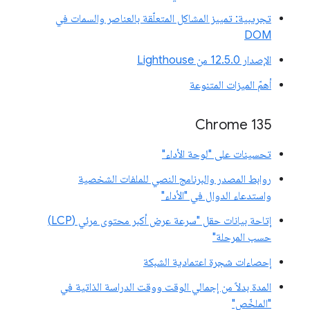
تجريبية: تمييز المشاكل المتعلّقة بالعناصر والسمات في
DOM
الإصدار 12.5.0 من Lighthouse
أهمّ الميزات المتنوعة
Chrome 135
تحسينات على "لوحة الأداء"
روابط المصدر والبرنامج النصي للملفات الشخصية
واستدعاء الدوال في "الأداء"
إتاحة بيانات حقل "سرعة عرض أكبر محتوى مرئي (LCP)
حسب المرحلة"
إحصاءات شجرة اعتمادية الشبكة
المدة بدلاً من إجمالي الوقت ووقت الدراسة الذاتية في
"الملخّص"