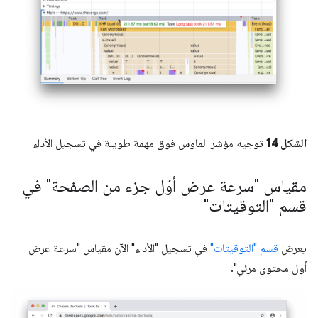
الشكل 14
توجيه مؤشر الماوس فوق مهمة طويلة في تسجيل الأداء
مقياس "سرعة عرض أوّل جزء من الصفحة" في
قسم "التوقيتات"
يعرض
قسم "التوقيتات"
في تسجيل "الأداء" الآن مقياس "سرعة عرض
أول محتوى مرئي".