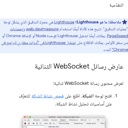
التقدّمية
ملاحظة:
ما هو Lighthouse؟
Lighthouse
هي محرك التدقيق الذي يشغّل لوحة
"عمليات التدقيق". تتيح هذه الأداة أيضًا استخدام
web.dev/measure
و
إحصاءات
PageSpeed
. يمكنك أيضًا تشغيل Lighthouse كوحدة Node أو كإضافة Chrome أو
من سطر الأوامر. يمكنك الاطّلاع على
تشغيل Lighthouse في "أدوات مطوّري البرامج في
Chrome"
للبدء.
عارض رسائل Web
Socket الثنائية
لعرض محتوى رسالة WebSocket ثنائية:
افتح لوحة
الشبكة
. اطّلِع على
فحص نشاط الشبكة
للتعرّف
على أساسيات تحليل نشاط الشبكة.