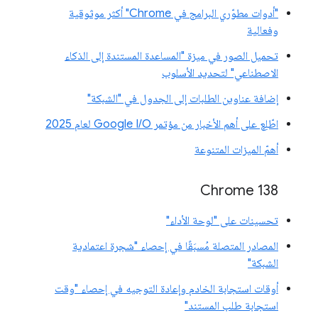
"أدوات مطوّري البرامج في Chrome" أكثر موثوقية
وفعالية
تحميل الصور في ميزة "المساعدة المستندة إلى الذكاء
الاصطناعي" لتحديد الأسلوب
إضافة عناوين الطلبات إلى الجدول في "الشبكة"
اطّلِع على أهم الأخبار من مؤتمر Google I/O لعام 2025
أهمّ الميزات المتنوعة
‫Chrome 138
تحسينات على "لوحة الأداء"
المصادر المتصلة مُسبَقًا في إحصاء "شجرة اعتمادية
الشبكة"
أوقات استجابة الخادم وإعادة التوجيه في إحصاء "وقت
استجابة طلب المستند"