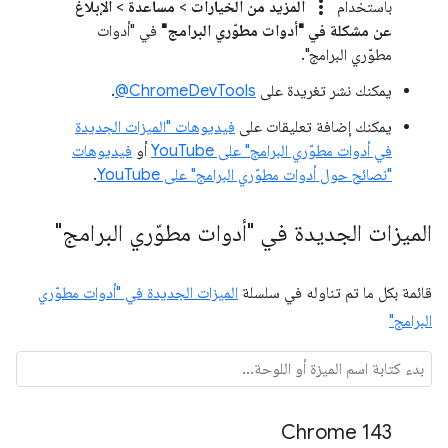
more_vert
باستخدام
المزيد من الخيارات
>
مساعدة
>
الإبلاغ
عن مشكلة في "أدوات مطوّري البرامج"
في "أدوات
مطوّري البرامج".
يمكنك نشر تغريدة على
‎@ChromeDevTools
.
يمكنك إضافة تعليقات على
فيديوهات "الميزات الجديدة
في أدوات مطوّري البرامج" على YouTube
أو
فيديوهات
"نصائح حول أدوات مطوّري البرامج" على YouTube
.
الميزات الجديدة في "أدوات مطوّري البرامج"
قائمة بكل ما تم تناوله في سلسلة
الميزات الجديدة في "أدوات مطوّري
البرامج"
Chrome 143