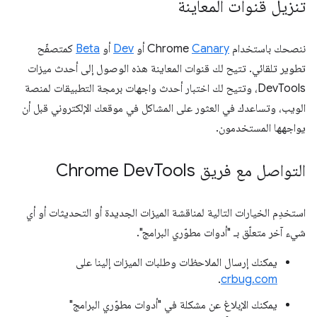
تنزيل قنوات المعاينة
ننصحك باستخدام Chrome
Canary
أو
Dev
أو
Beta
كمتصفّح
تطوير تلقائي. تتيح لك قنوات المعاينة هذه الوصول إلى أحدث ميزات
DevTools، وتتيح لك اختبار أحدث واجهات برمجة التطبيقات لمنصة
الويب، وتساعدك في العثور على المشاكل في موقعك الإلكتروني قبل أن
يواجهها المستخدمون.
التواصل مع فريق Chrome Dev
Tools
استخدِم الخيارات التالية لمناقشة الميزات الجديدة أو التحديثات أو أي
شيء آخر متعلّق بـ "أدوات مطوّري البرامج".
يمكنك إرسال الملاحظات وطلبات الميزات إلينا على
.
crbug.com
يمكنك الإبلاغ عن مشكلة في "أدوات مطوّري البرامج"