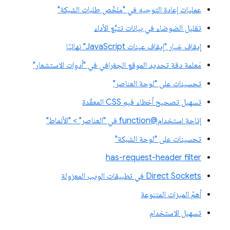
عمليات إعادة التوجيه في "ملخّص طلبات الشبكة"
تقليل الضوضاء في بيانات تتبُّع الأداء
إيقاف خيار "إيقاف عينات JavaScript" نهائيًا
مَعلمة دقة تحديد الموقع الجغرافي في "أدوات الاستشعار"
تحسينات على "لوحة العناصر"
تسهيل تصحيح أخطاء قيم CSS المعقّدة
إتاحة استخدام@function في "العناصر" > "الأنماط"
تحسينات على "لوحة الشبكة"
has-request-header filter
Direct Sockets في تطبيقات الويب المعزولة
أهمّ الميزات المتنوعة
تسهيل الاستخدام