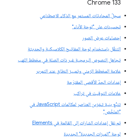
‫Chrome 133
سجلّ المحادثات المستمر مع الذكاء الاصطناعي
تحسينات على "لوحة الأداء"
إحصاءات عرض الصور
التنقّل باستخدام لوحة المفاتيح الكلاسيكية والحديثة
تجاهل النصوص البرمجية غير ذات الصلة في مخطط اللهب
علامة المخطط الزمني وتمييز النطاق عند التمرير
إعدادات الحدّ الأقصى المقترَحة
علامات التوقيت في تراكب
تتبُّع بنية تخزين العناصر لمكالمات JavaScript في
"الملخّص"
تم نقل إعدادات الشارات إلى القائمة في Elements
لوحة "الميزات الجديدة" الجديدة