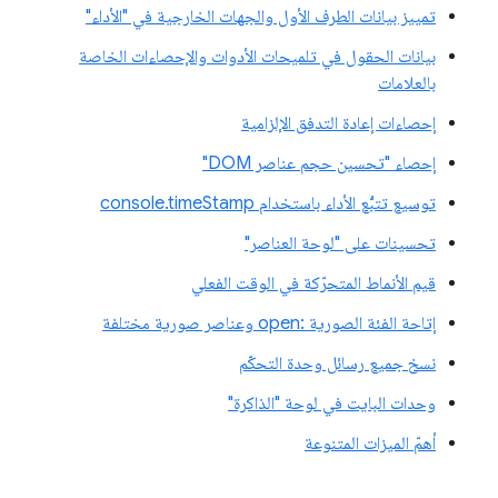
تمييز بيانات الطرف الأول والجهات الخارجية في "الأداء"
بيانات الحقول في تلميحات الأدوات والإحصاءات الخاصة
بالعلامات
إحصاءات إعادة التدفق الإلزامية
إحصاء "تحسين حجم عناصر DOM"
توسيع تتبُّع الأداء باستخدام console.timeStamp
تحسينات على "لوحة العناصر"
قيم الأنماط المتحرّكة في الوقت الفعلي
إتاحة الفئة الصورية :open وعناصر صورية مختلفة
نسخ جميع رسائل وحدة التحكّم
وحدات البايت في لوحة "الذاكرة"
أهمّ الميزات المتنوعة