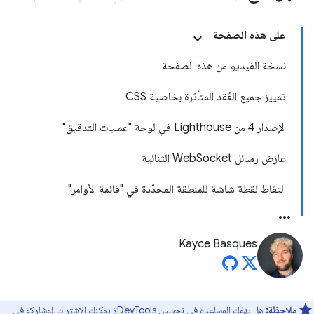
على هذه الصفحة
نسخة الفيديو من هذه الصفحة
تمييز جميع العُقد المتأثرة بخاصية CSS
الإصدار 4 من Lighthouse في لوحة "عمليات التدقيق"
عارض رسائل WebSocket الثنائية
التقاط لقطة شاشة للمنطقة المحدّدة في "قائمة الأوامر"
Kayce Basques
ملاحظة:
هل يهمّك المساعدة في تحسين DevTools؟ يمكنك الاشتراك للمشاركة في