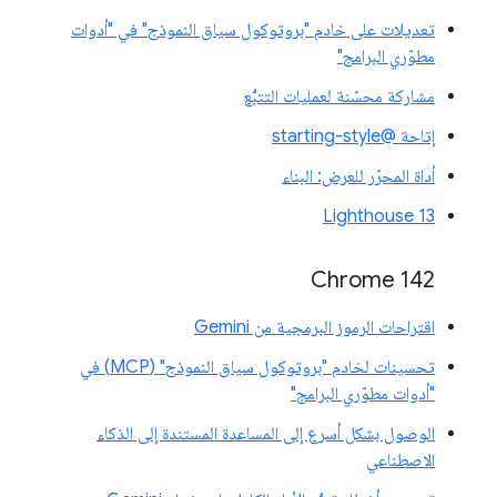
تعديلات على خادم "بروتوكول سياق النموذج" في "أدوات
مطوّري البرامج"
مشاركة محسّنة لعمليات التتبُّع
إتاحة @starting-style
أداة المحرّر للعرض: البناء
Lighthouse 13
Chrome 142
اقتراحات الرموز البرمجية من Gemini
تحسينات لخادم "بروتوكول سياق النموذج" (MCP) في
"أدوات مطوّري البرامج"
الوصول بشكل أسرع إلى المساعدة المستندة إلى الذكاء
الاصطناعي