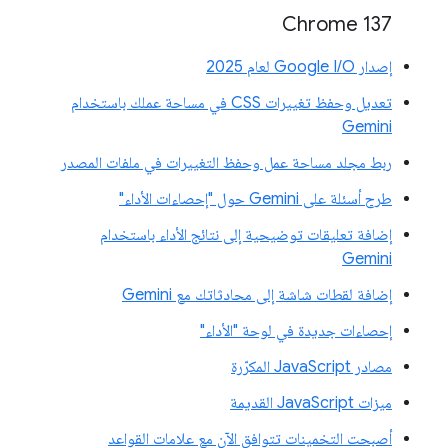
‫Chrome 137
إصدار Google I/O لعام 2025
تعديل وحفظ تغييرات CSS في مساحة عملك باستخدام
Gemini
ربط مجلد مساحة عمل وحفظ التغييرات في ملفات المصدر
طرح أسئلة على Gemini حول "إحصاءات الأداء"
إضافة تعليقات توضيحية إلى نتائج الأداء باستخدام
Gemini
إضافة لقطات شاشة إلى محادثاتك مع Gemini
إحصاءات جديدة في لوحة "الأداء"
مصادر JavaScript المكرّرة
ميزات JavaScript القديمة
أصبحت التخمينات تتوافق الآن مع علامات القواعد