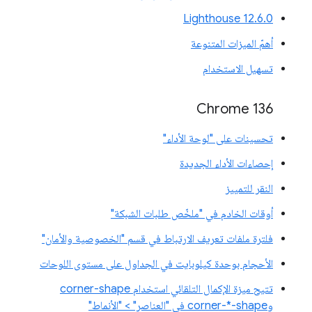
‫Lighthouse 12.6.0
أهمّ الميزات المتنوعة
تسهيل الاستخدام
Chrome 136
تحسينات على "لوحة الأداء"
إحصاءات الأداء الجديدة
النقر للتمييز
أوقات الخادم في "ملخّص طلبات الشبكة"
فلترة ملفات تعريف الارتباط في قسم "الخصوصية والأمان"
الأحجام بوحدة كيلوبايت في الجداول على مستوى اللوحات
تتيح ميزة الإكمال التلقائي استخدام corner-shape
وcorner-*-shape في "العناصر" > "الأنماط"