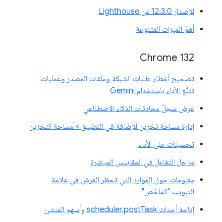
الإصدار 12.3.0 من Lighthouse
أهمّ الميزات المتنوعة
Chrome 132
تصحيح أخطاء طلبات الشبكة وملفات المصدر وعمليات
تتبُّع الأداء باستخدام Gemini
عرض سجلّ محادثات الذكاء الاصطناعي
إدارة مساحة تخزين الإضافة في التطبيق > مساحة التخزين
تحسينات على الأداء
مراحل التفاعل في المقاييس المباشرة
معلومات حول الموارد التي تحظر العرض في علامة
التبويب "الملخّص"
إتاحة أحداث scheduler.postTask وأسهم المنشئ