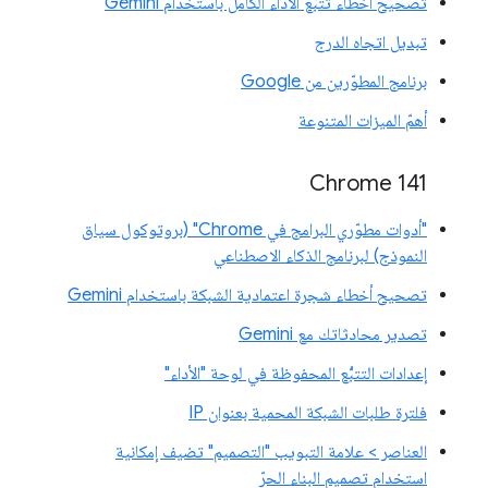
تصحيح أخطاء تتبُّع الأداء الكامل باستخدام Gemini
تبديل اتجاه الدرج
برنامج المطوّرين من Google
أهمّ الميزات المتنوعة
‫Chrome 141
"أدوات مطوّري البرامج في Chrome" (بروتوكول سياق
النموذج) لبرنامج الذكاء الاصطناعي
تصحيح أخطاء شجرة اعتمادية الشبكة باستخدام Gemini
تصدير محادثاتك مع Gemini
إعدادات التتبُّع المحفوظة في لوحة "الأداء"
فلترة طلبات الشبكة المحمية بعنوان IP
العناصر > علامة التبويب "التصميم" تضيف إمكانية
استخدام تصميم البناء الحرّ