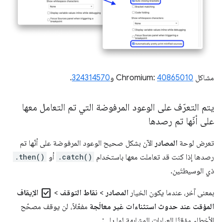
مشاكل Chromium:
40865010
و
324314570
.
يتم التعرّف على الوعود المرفوضة التي تم التعامل معها
على أنّها تم رصدها
تعرض لوحة
المصادر
الآن بشكل صحيح الوعود المرفوضة على أنّها تم
رصدها إذا كنت قد تعاملت معها باستخدام
.catch()
أو
.then()
ذي الوسيطتَين.
check_box
بمعنى آخر، عندما يكون الخيار
المصادر
>
نقاط التوقف
>
الإيقاف
المؤقت عند حدوث استثناءات غير معالَجة
مفعّلاً، لن يوقف مصحّح
الأخطاء مؤقتًا العبارات المشابهة لما يلي: