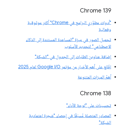
‫Chrome 139
"أدوات مطوّري البرامج في Chrome" أكثر موثوقية
وفعالية
تحميل الصور في ميزة "المساعدة المستندة إلى الذكاء
الاصطناعي" لتحديد الأسلوب
إضافة عناوين الطلبات إلى الجدول في "الشبكة"
اطّلِع على أهم الأخبار من مؤتمر Google I/O لعام 2025
أهمّ الميزات المتنوعة
‫Chrome 138
تحسينات على "لوحة الأداء"
المصادر المتصلة مُسبَقًا في إحصاء "شجرة اعتمادية
الشبكة"