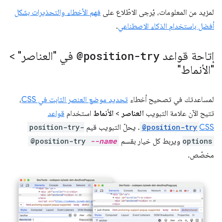
لمزيد من المعلومات، يُرجى الاطّلاع على
فهم الأخطاء والتحذيرات بشكل
أفضل باستخدام الذكاء الاصطناعي
.
إتاحة قواعد
@position-try
في "العناصر" >
"الأنماط"
لمساعدتك في تصحيح أخطاء
تحديد موضع العنصر الثابت في CSS
،
تتيح الآن علامة التبويب
العناصر
>
الأنماط
استخدام
قواعد
CSS
@position-try
. يحلّ التبويب قيم
position-try-
options
ويربط كل خيار بقسم
--name
@position-try
مخصّص.