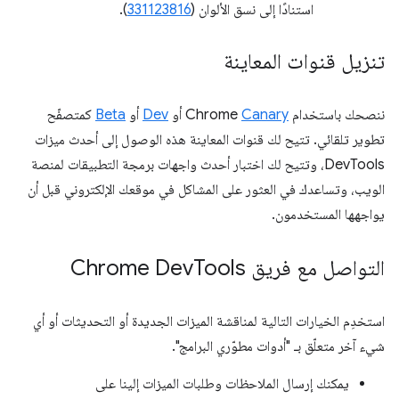
استنادًا إلى نسق الألوان (
331123816
).
تنزيل قنوات المعاينة
ننصحك باستخدام Chrome
Canary
أو
Dev
أو
Beta
كمتصفّح
تطوير تلقائي. تتيح لك قنوات المعاينة هذه الوصول إلى أحدث ميزات
DevTools، وتتيح لك اختبار أحدث واجهات برمجة التطبيقات لمنصة
الويب، وتساعدك في العثور على المشاكل في موقعك الإلكتروني قبل أن
يواجهها المستخدمون.
التواصل مع فريق Chrome Dev
Tools
استخدِم الخيارات التالية لمناقشة الميزات الجديدة أو التحديثات أو أي
شيء آخر متعلّق بـ "أدوات مطوّري البرامج".
يمكنك إرسال الملاحظات وطلبات الميزات إلينا على