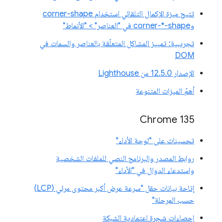
تتيح ميزة الإكمال التلقائي استخدام corner-shape
وcorner-*-shape في "العناصر" > "الأنماط"
تجريبية: تمييز المشاكل المتعلّقة بالعناصر والسمات في
DOM
الإصدار 12.5.0 من Lighthouse
أهمّ الميزات المتنوعة
Chrome 135
تحسينات على "لوحة الأداء"
روابط المصدر والبرنامج النصي للملفات الشخصية
واستدعاء الدوال في "الأداء"
إتاحة بيانات حقل "سرعة عرض أكبر محتوى مرئي (LCP)
حسب المرحلة"
إحصاءات شجرة اعتمادية الشبكة