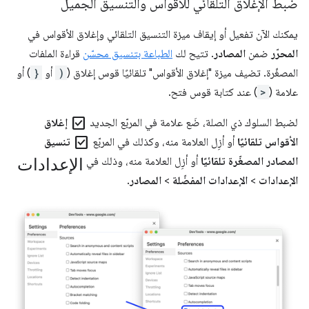
ضبط الإغلاق التلقائي للأقواس والتنسيق الجميل
يمكنك الآن تفعيل أو إيقاف ميزة التنسيق التلقائي وإغلاق الأقواس في
المحرّر
ضمن
المصادر
. تتيح لك
الطباعة بتنسيق محسّن
قراءة الملفات
المصغّرة. تضيف ميزة "إغلاق الأقواس" تلقائيًا قوس إغلاق (
)
أو
}
) أو
علامة (
>
) عند كتابة قوس فتح.
check_box
لضبط السلوك ذي الصلة، ضَع علامة في المربّع الجديد
إغلاق
check_box
الأقواس تلقائيًا
أو أزِل العلامة منه، وكذلك في المربّع
تنسيق
الإعدادات
المصادر المصغّرة تلقائيًا
أو أزِل العلامة منه، وذلك في
الإعدادات
>
الإعدادات المفضّلة
>
المصادر
.