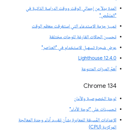
المدة بدلاً من إجمالي الوقت ووقت الدراسة الذاتية في
"الملخّص"
تمييز حزمة الاستدعاء التي استغرقت معظم الوقت
تحسين الحالات الفارغة للوحات مختلفة
عرض شجرة تسهيل الاستخدام في "العناصر"
‫Lighthouse 12.4.0
أهمّ الميزات المتنوعة
‫Chrome 134
لوحة الخصوصية والأمان
تحسينات على "لوحة الأداء"
الإعدادات المُسبقة للمعايرة بشأن تقييد أداء وحدة المعالجة
المركزية (CPU)