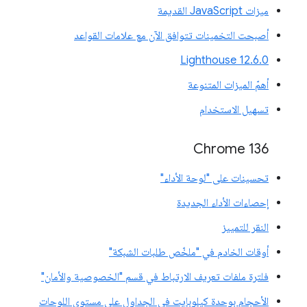
ميزات JavaScript القديمة
أصبحت التخمينات تتوافق الآن مع علامات القواعد
‫Lighthouse 12.6.0
أهمّ الميزات المتنوعة
تسهيل الاستخدام
Chrome 136
تحسينات على "لوحة الأداء"
إحصاءات الأداء الجديدة
النقر للتمييز
أوقات الخادم في "ملخّص طلبات الشبكة"
فلترة ملفات تعريف الارتباط في قسم "الخصوصية والأمان"
الأحجام بوحدة كيلوبايت في الجداول على مستوى اللوحات