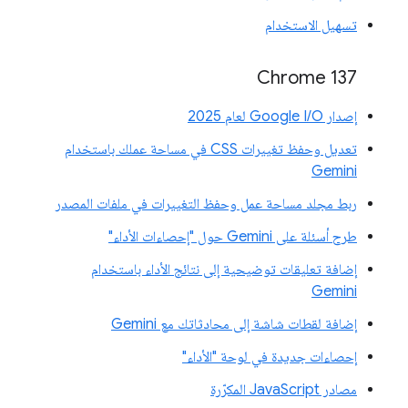
تسهيل الاستخدام
‫Chrome 137
إصدار Google I/O لعام 2025
تعديل وحفظ تغييرات CSS في مساحة عملك باستخدام
Gemini
ربط مجلد مساحة عمل وحفظ التغييرات في ملفات المصدر
طرح أسئلة على Gemini حول "إحصاءات الأداء"
إضافة تعليقات توضيحية إلى نتائج الأداء باستخدام
Gemini
إضافة لقطات شاشة إلى محادثاتك مع Gemini
إحصاءات جديدة في لوحة "الأداء"
مصادر JavaScript المكرّرة