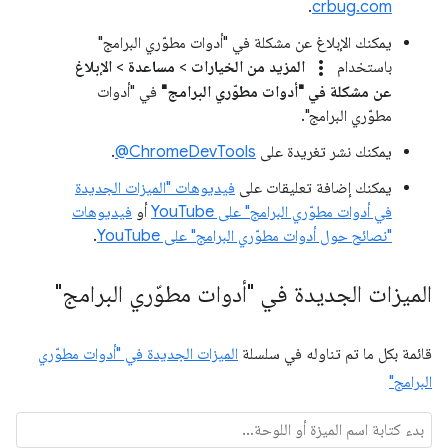
.
crbug.com
يمكنك الإبلاغ عن مشكلة في "أدوات مطوّري البرامج"
more_vert
باستخدام
المزيد من الخيارات
>
مساعدة
>
الإبلاغ
عن مشكلة في "أدوات مطوّري البرامج"
في "أدوات
مطوّري البرامج".
يمكنك نشر تغريدة على
‎@ChromeDevTools
.
يمكنك إضافة تعليقات على
فيديوهات "الميزات الجديدة
في أدوات مطوّري البرامج" على YouTube
أو
فيديوهات
"نصائح حول أدوات مطوّري البرامج" على YouTube
.
الميزات الجديدة في "أدوات مطوّري البرامج"
قائمة بكل ما تم تناوله في سلسلة
الميزات الجديدة في "أدوات مطوّري
البرامج"