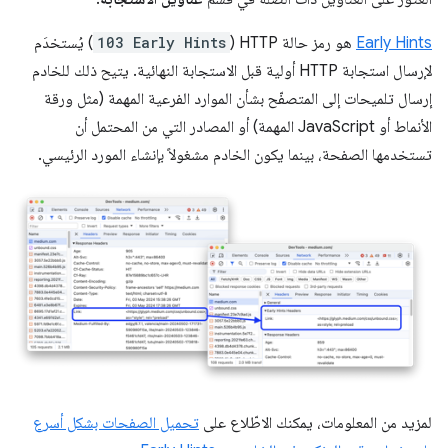
Early Hints
هو رمز حالة HTTP (
103 Early Hints
) يُستخدَم
لإرسال استجابة HTTP أولية قبل الاستجابة النهائية. يتيح ذلك للخادم
إرسال تلميحات إلى المتصفّح بشأن الموارد الفرعية المهمة (مثل ورقة
الأنماط أو JavaScript المهمة) أو المصادر التي من المحتمل أن
تستخدمها الصفحة، بينما يكون الخادم مشغولاً بإنشاء المورد الرئيسي.
لمزيد من المعلومات، يمكنك الاطّلاع على
تحميل الصفحات بشكل أسرع