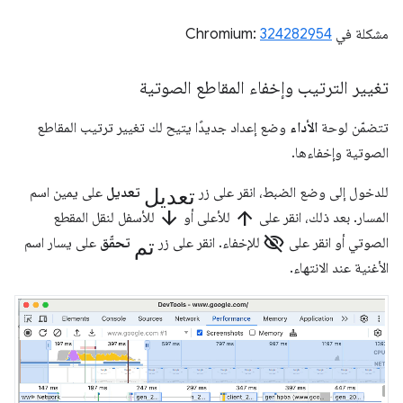
مشكلة في Chromium:
324282954
تغيير الترتيب وإخفاء المقاطع الصوتية
تتضمّن لوحة
الأداء
وضع إعداد جديدًا يتيح لك تغيير ترتيب المقاطع
الصوتية وإخفاءها.
تعديل
للدخول إلى وضع الضبط، انقر على زر
تعديل
على يمين اسم
arrow_downward
arrow_upward
المسار. بعد ذلك، انقر على
للأعلى أو
للأسفل لنقل المقطع
visibility_off
تم
الصوتي أو انقر على
للإخفاء. انقر على زر
تحقّق
على يسار اسم
الأغنية عند الانتهاء.