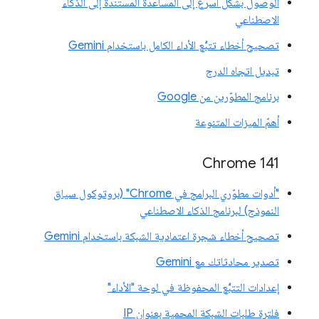
الوصول بشكل أسرع إلى المساعدة المستندة إلى الذكاء
الاصطناعي
تصحيح أخطاء تتبُّع الأداء الكامل باستخدام Gemini
تبديل اتجاه الدرج
برنامج المطوّرين من Google
أهمّ الميزات المتنوعة
‫Chrome 141
"أدوات مطوّري البرامج في Chrome" (بروتوكول سياق
النموذج) لبرنامج الذكاء الاصطناعي
تصحيح أخطاء شجرة اعتمادية الشبكة باستخدام Gemini
تصدير محادثاتك مع Gemini
إعدادات التتبُّع المحفوظة في لوحة "الأداء"
فلترة طلبات الشبكة المحمية بعنوان IP