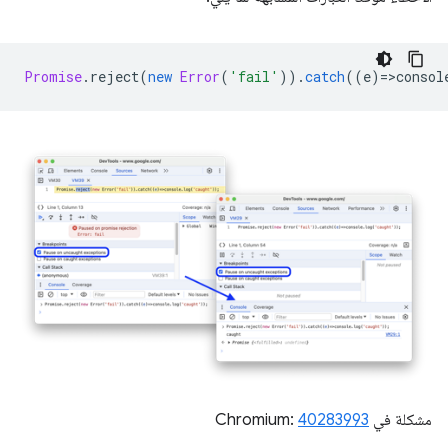
Promise
.
reject
(
new
Error
(
'fail'
)).
catch
((
e
)
=
>
consol
مشكلة في Chromium:
40283993