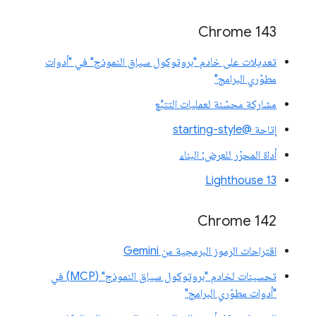
Chrome 143
تعديلات على خادم "بروتوكول سياق النموذج" في "أدوات
مطوّري البرامج"
مشاركة محسّنة لعمليات التتبُّع
إتاحة @starting-style
أداة المحرّر للعرض: البناء
Lighthouse 13
Chrome 142
اقتراحات الرموز البرمجية من Gemini
تحسينات لخادم "بروتوكول سياق النموذج" (MCP) في
"أدوات مطوّري البرامج"