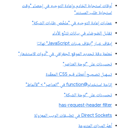
أوقات استجابة الخادم وإعادة التوجيه في إحصاء "وقت
استجابة طلب المستند"
عمليات إعادة التوجيه في "ملخّص طلبات الشبكة"
تقليل الضوضاء في بيانات تتبُّع الأداء
إيقاف خيار "إيقاف عينات JavaScript" نهائيًا
مَعلمة دقة تحديد الموقع الجغرافي في "أدوات الاستشعار"
تحسينات على "لوحة العناصر"
تسهيل تصحيح أخطاء قيم CSS المعقّدة
إتاحة استخدام@function في "العناصر" > "الأنماط"
تحسينات على "لوحة الشبكة"
has-request-header filter
Direct Sockets في تطبيقات الويب المعزولة
أهمّ الميزات المتنوعة