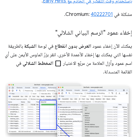
باستخدام وقت التفكير في الخادم مع Early Hints
.
مشكلة في Chromium:
40222701
.
إخفاء عمود "الرسم البياني الشلالي"
يمكنك الآن إخفاء عمود
العرض بدون انقطاع
في لوحة
الشبكة
بالطريقة
نفسها التي يمكنك بها إخفاء الأعمدة الأخرى. انقر بزرّ الماوس الأيمن على أي
check_box_outline_blank
اسم عمود وأزِل العلامة من مربّع الاختيار
المخطط الشلالي
في
القائمة المنسدلة.