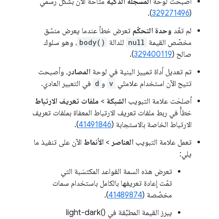
أصبحت لوحة
المسجّلة الذكية
متاحة الآن بشكل رسمي
).
329271496
(
لم تعُد
وحدة التحكّم
تعرض خطأ عندما يعرض منسّق
مخصّص القيمة
null
للدالة
body()
، وهو سلوك
صالح (
329400119
).
تم تعديل أداة تمييز البنية في لوحة
المصادر
، وأصبحت
تتيح الآن استخدام علامتَي
v
و
d
في التعبير العادي.
أصلحَت علامة التبويب
الشبكة
>
ملفات تعريف الارتباط
خطأً في ربط ملفات تعريف الارتباط المعفاة بملفات تعريف
الارتباط الخاصة بالاستجابة (
41491846
).
تعمل علامة التبويب
العناصر
>
الأنماط
الآن على تنفيذ ما
يلي:
تعرض هذه السمة القواعد المكتسَبة التي
تمّت إعادة تعريفها بالكامل باستخدام سمات
مخصّصة (
41489874
).
يبرز القيمة المطبَّقة في light-dark()‎