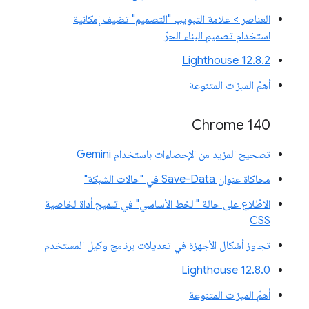
العناصر > علامة التبويب "التصميم" تضيف إمكانية
استخدام تصميم البناء الحرّ
‫Lighthouse 12.8.2
أهمّ الميزات المتنوعة
Chrome 140
تصحيح المزيد من الإحصاءات باستخدام Gemini
محاكاة عنوان Save-Data في "حالات الشبكة"
الاطّلاع على حالة "الخط الأساسي" في تلميح أداة لخاصية
CSS
تجاوز أشكال الأجهزة في تعديلات برنامج وكيل المستخدم
‫Lighthouse 12.8.0
أهمّ الميزات المتنوعة