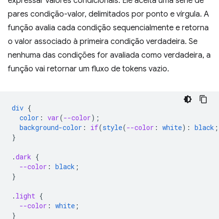
expressar valores condicionais. Ele aceita uma série de
pares condição-valor, delimitados por ponto e vírgula. A
função avalia cada condição sequencialmente e retorna
o valor associado à primeira condição verdadeira. Se
nenhuma das condições for avaliada como verdadeira, a
função vai retornar um fluxo de tokens vazio.
div
{
color
:
var
(
--color
);
background-color
:
if
(
style
(
--color
:
white
)
:
black
;
}
.
dark
{
--color
:
black
;
}
.
light
{
--color
:
white
;
}