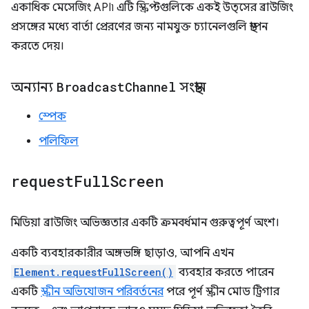
একাধিক মেসেজিং API৷ এটি স্ক্রিপ্টগুলিকে একই উত্সের ব্রাউজিং
প্রসঙ্গের মধ্যে বার্তা প্রেরণের জন্য নামযুক্ত চ্যানেলগুলি স্থাপন
করতে দেয়।
অন্যান্য
Broadcast
Channel
সংস্থান
স্পেক
পলিফিল
request
Full
Screen
মিডিয়া ব্রাউজিং অভিজ্ঞতার একটি ক্রমবর্ধমান গুরুত্বপূর্ণ অংশ।
একটি ব্যবহারকারীর অঙ্গভঙ্গি ছাড়াও, আপনি এখন
Element.requestFullScreen()
ব্যবহার করতে পারেন
একটি
স্ক্রীন অভিযোজন পরিবর্তনের
পরে পূর্ণ স্ক্রীন মোড ট্রিগার