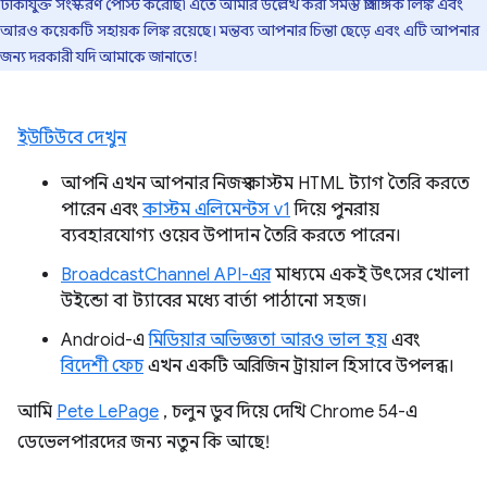
টীকাযুক্ত সংস্করণ পোস্ট করেছি৷ এতে আমার উল্লেখ করা সমস্ত প্রাসঙ্গিক লিঙ্ক এবং
আরও কয়েকটি সহায়ক লিঙ্ক রয়েছে। মন্তব্য আপনার চিন্তা ছেড়ে এবং এটি আপনার
জন্য দরকারী যদি আমাকে জানাতে!
ইউটিউবে দেখুন
আপনি এখন আপনার নিজস্ব কাস্টম HTML ট্যাগ তৈরি করতে
পারেন এবং
কাস্টম এলিমেন্টস v1
দিয়ে পুনরায়
ব্যবহারযোগ্য ওয়েব উপাদান তৈরি করতে পারেন।
BroadcastChannel API-এর
মাধ্যমে একই উৎসের খোলা
উইন্ডো বা ট্যাবের মধ্যে বার্তা পাঠানো সহজ।
Android-এ
মিডিয়ার অভিজ্ঞতা আরও ভাল হয়
এবং
বিদেশী ফেচ
এখন একটি অরিজিন ট্রায়াল হিসাবে উপলব্ধ।
আমি
Pete LePage
, চলুন ডুব দিয়ে দেখি Chrome 54-এ
ডেভেলপারদের জন্য নতুন কি আছে!