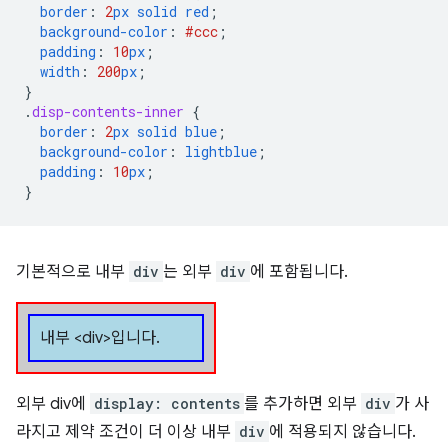
border
:
2
px
solid
red
;
background-color
:
#ccc
;
padding
:
10
px
;
width
:
200
px
;
}
.
disp-contents-inner
{
border
:
2
px
solid
blue
;
background-color
:
lightblue
;
padding
:
10
px
;
}
기본적으로 내부
div
는 외부
div
에 포함됩니다.
내부 <div>입니다.
외부 div에
display: contents
를 추가하면 외부
div
가 사
라지고 제약 조건이 더 이상 내부
div
에 적용되지 않습니다.