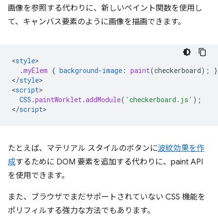
画像を参照する代わりに、新しいペイント関数を使用し
て、キャンバス要素のように画像を描画できます。
<
style
.
myElem
{
background-image
:
paint
(
checkerboard
);
}
<
/
style
>

<
script
CSS
.
paintWorklet
.
addModule
(
'checkerboard.js'
);
<
/
script
たとえば、マテリアル スタイルのボタンに
波紋効果を作
成
するために DOM 要素を追加する代わりに、paint API
を使用できます。
また、ブラウザでまだサポートされていない CSS 機能を
ポリフィルする強力な方法でもあります。