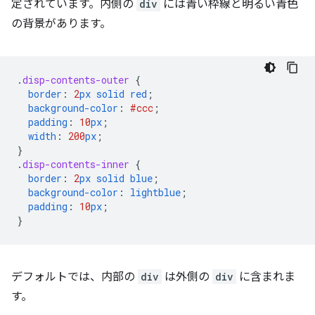
定されています。内側の
div
には青い枠線と明るい青色
の背景があります。
.
disp-contents-outer
{
border
:
2
px
solid
red
;
background-color
:
#ccc
;
padding
:
10
px
;
width
:
200
px
;
}
.
disp-contents-inner
{
border
:
2
px
solid
blue
;
background-color
:
lightblue
;
padding
:
10
px
;
}
デフォルトでは、内部の
div
は外側の
div
に含まれま
す。