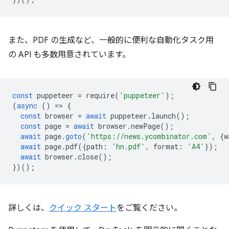
また、PDF の生成など、一般的に便利な自動化タスク用
の API も多数用意されています。
const
puppeteer
=
require
(
'puppeteer'
);
(
async
()
=
>
{
const
browser
=
await
puppeteer
.
launch
();
const
page
=
await
browser
.
newPage
();
await
page
.
goto
(
'https://news.ycombinator.com'
,
{
w
await
page
.
pdf
({
path
:
'hn.pdf'
,
format
:
'A4'
});
await
browser
.
close
();
})();
詳しくは、
クイック スタート
をご覧ください。