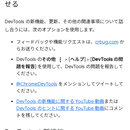
せる
DevTools の新機能、更新、その他の関連事項について話
し合うには、次のオプションを使用します。
フィードバックや機能リクエストは、
crbug.com
か
らお送りください。
more_vert
DevTools の
その他
> [
ヘルプ
] > [
DevTools の問
題を報告
] を使用して、DevTools の問題を報告して
ください。
@ChromeDevTools
をメンションしてツイートして
ください。
DevTools の新機能に関する YouTube 動画
または
DevTools のヒントに関する YouTube 動画
にコメン
トを残してください。