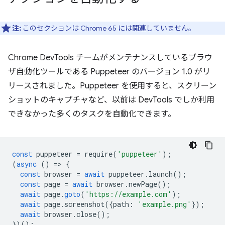
注:
このセクションは Chrome 65 には関連していません。
Chrome DevTools チームがメンテナンスしているブラウ
ザ自動化ツールである Puppeteer のバージョン 1.0 がリ
リースされました。Puppeteer を使用すると、スクリーン
ショットのキャプチャなど、以前は DevTools でしか利用
できなかった多くのタスクを自動化できます。
const
puppeteer
=
require
(
'puppeteer'
);
(
async
()
=
>
{
const
browser
=
await
puppeteer
.
launch
();
const
page
=
await
browser
.
newPage
();
await
page
.
goto
(
'https://example.com'
);
await
page
.
screenshot
({
path
:
'example.png'
});
await
browser
.
close
();
})();