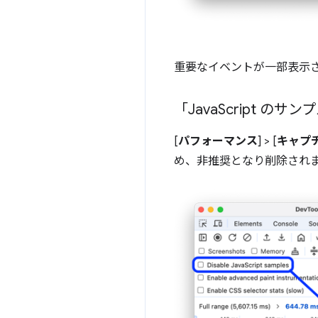
重要なイベントが一部表示
「Java
Script の
[
パフォーマンス
] > [
キャプ
め、非推奨となり削除され