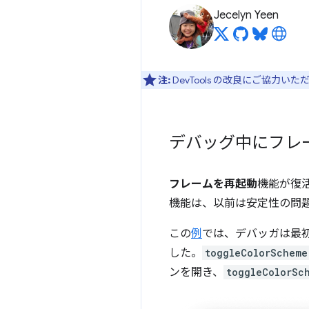
Jecelyn Yeen
注:
DevTools の改良にご協力い
デバッグ中にフレ
フレームを再起動
機能が復
機能は、以前は安定性の問題に
この
例
では、デバッガは最
した。
toggleColorScheme
ンを開き、
toggleColorSc