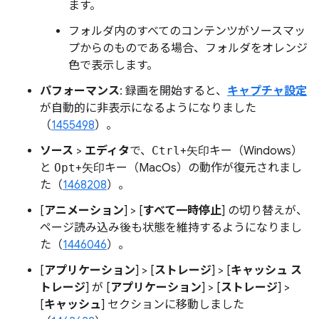
ます。
フォルダ内のすべてのコンテンツがソースマッ
プからのものである場合、フォルダをオレンジ
色で表示します。
パフォーマンス
: 録画を開始すると、
キャプチャ設定
が自動的に非表示になるようになりました
（
1455498
）。
ソース
>
エディタ
で、
Ctrl
+
矢印
キー（Windows）
と
Opt
+
矢印
キー（MacOs）の動作が復元されまし
た（
1468208
）。
[
アニメーション
] > [
すべて一時停止
] の切り替えが、
ページ読み込み後も状態を維持するようになりまし
た（
1446046
）。
[
アプリケーション
] > [
ストレージ
] > [
キャッシュ ス
トレージ
] が [
アプリケーション
] > [
ストレージ
] >
[
キャッシュ
] セクションに移動しました