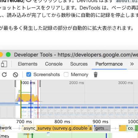
nd reload
]
をクリックします。DevTools はまず
about:bl
ョットとトレースをクリアします。DevTools は、ページ
し、読み込みが完了してから数秒後に自動的に記録を停止しま
が最も多く発生した記録の部分が自動的に拡大表示されます。