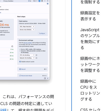
を強制する
録画設定を
表示する
JavaScript
のサンプル
を無効にす
る
録画中にネ
ットワーク
を調整する
録画中に
CPU をス
ロットリン
。これは、パフォーマンスの問
グする
CLS の問題の特定に適してい
CSS セレク
記録
して、根本的な問題をデバ