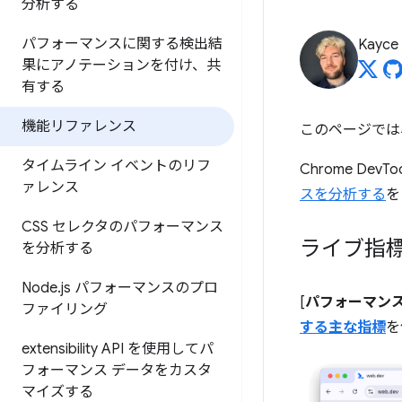
分析する
パフォーマンスに関する検出結
Kayce
果にアノテーションを付け、共
有する
機能リファレンス
このページでは、
タイムライン イベントのリフ
Chrome D
ァレンス
スを分析する
を
CSS セレクタのパフォーマンス
ライブ指
を分析する
Node
.
js パフォーマンスのプロ
[
パフォーマン
ファイリング
する主な指標
を
extensibility API を使用してパ
フォーマンス データをカスタ
マイズする