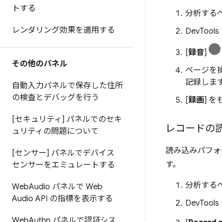
トする
分析する
レンダリング効果を適用する
DevTools 
[
録音
]
その他のパネル
ページを操
記録しま
自動入力パネルで保存した住所
の検査とデバッグを行う
[
録画
] 
[セキュリティ] パネルでのセキ
レコードの
ュリティの問題について
読み込みパフォ
[センサー] パネルでデバイス
す。
センサーをエミュレートする
分析する
Web
Audio パネルで Web
Audio API の指標を表示する
DevTools 
Web
Authn パネルで認証シス