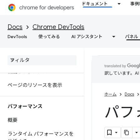
グする
ドキュメント
事例
ネットワーク
Docs
Chrome DevTools
概要
DevTools
使ってみる
AI アシスタント
パネル
ネットワーク アクティビティを
検査する
機能リファレンス
訳しています。A
ページのリソースを表示
ホーム
Docs
パフ
パフォーマンス
概要
ランタイム パフォーマンスを