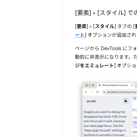
[要素] > [スタイル
[
要素
] > [
スタイル
] タブの [
ート
] オプションが追加さ
ページから DevTool
動的に非表示になります。た
ジをエミュレート
] オプ