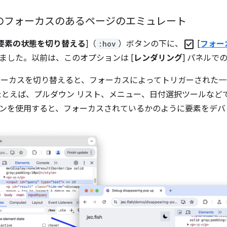
] でのフォーカスのあるページのエミュレート
check_box
要素の状態を切り替える
]（
:hov
）ボタンの下に、
[
フォー
れました。以前は、このオプションは [
レンダリング
] パネルで
s にフォーカスを切り替えると、フォーカスによってトリガーされ
とえば、プルダウン リスト、メニュー、日付選択ツールなどで
ションを使用すると、フォーカスされているかのように要素をデバ