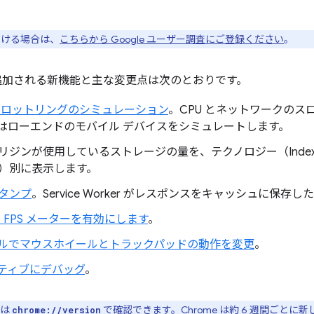
ただける場合は、
こちらから Google ユーザー調査にご登録ください
。
ools に追加される新機能と主な変更点は次のとおりです。
スロットリングのシミュレーション
。CPU とネットワークの
はローエンドのモバイル デバイスをシミュレートします。
リジンが使用しているストレージの量を、テクノロジー（Index
）別に表示します。
タンプ
。Service Worker がレスポンスをキャッシュに保存
 FPS メーターを有効にします
。
パネルでマウスホイールとトラックパッドの動作を変更
。
イティブにデバッグ
。
ンは
で確認できます。Chrome は約 6 週間ごと
chrome://version