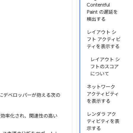
Contentful
Paint の遅延を
検出する
レイアウト シ
フト アクティビ
ティを表示する
レイアウト シ
フトのスコア
について
ネットワーク
アクティビティ
際にデベロッパーが抱える次の
を表示する
レンダラ アク
が効率化され、関連性の高い
ティビティを表
示する