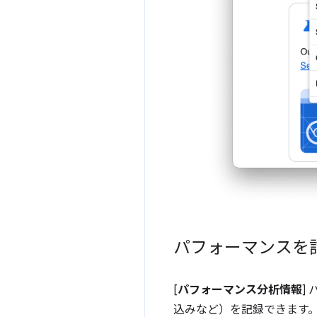
パフォーマンスを
[
パフォーマンス分析情報
]
込みなど）を記録できます