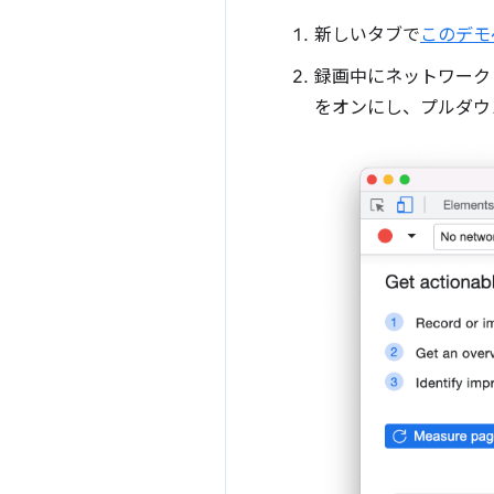
新しいタブで
このデモ
録画中にネットワークと
をオンにし、プルダウン