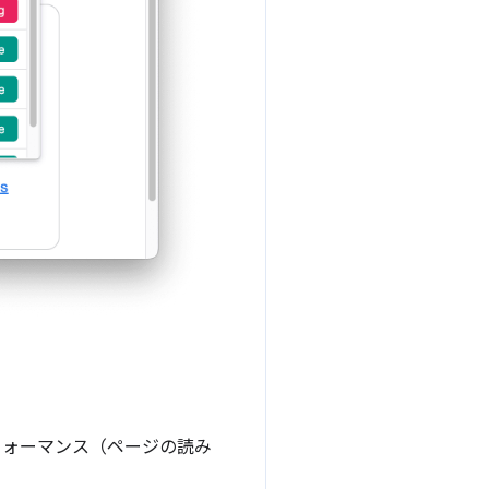
フォーマンス（ページの読み