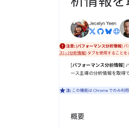
析情報を
Jecelyn Yeen
注意:
[
パフォーマンス分析情報
] 
ス] > [分析情報
] タブを使用すること
[
パフォーマンス分析情報
]
ース主導の分析情報を取得
注:
この機能は Chrome でのみ利
概要