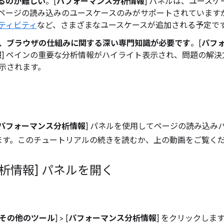
るのが難しい
。[
パフォーマンス分析情報
] パネルは、ユース
ページの読み込みのユースケースのみがサポートされています
ティビティ
など、さまざまなユースケースが追加される予定で
、ブラウザの仕組みに関する深い専門知識が必要です
。[
パフ
報
] ペインの重要な分析情報がハイライト表示され、問題の解
示されます。
パフォーマンス分析情報
] パネルを使用してページの読み込み
ます。このチュートリアルの続きを読むか、上の動画をご覧く
析情報] パネルを開く
。
その他のツール
] > [
パフォーマンス分析情報
] をクリックしま