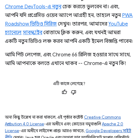
Chrome DevTools-এ নতুন
চেক করতে ভুলবেন না। এবং,
আপনি যদি প্রগ্রেসিভ ওয়েব অ্যাপে আগ্রহী হন, তাহলে নতুন
PWA
Roadshow ভিডিও সিরিজ
দেখুন। তারপর, আমাদের
YouTube
চ্যানেলে
সাবস্ক্রাইব
বোতামে ক্লিক করুন, এবং যখনই আমরা
একটি নতুন ভিডিও লঞ্চ করব আপনি একটি ইমেল বিজ্ঞপ্তি পাবেন৷
আমি পিট লেপেজ, এবং Chrome 66 রিলিজ হওয়ার সাথে সাথে,
আমি আপনাকে বলতে এখানে থাকব -- Chrome-এ নতুন কি!
এটি কাজে লেগেছে?
অন্য কিছু উল্লেখ না করা থাকলে, এই পৃষ্ঠার কন্টেন্ট
Creative Commons
Attribution 4.0 License
-এর অধীনে এবং কোডের নমুনাগুলি
Apache 2.0
License
-এর অধীনে লাইসেন্স প্রাপ্ত। আরও জানতে,
Google Developers সাইট
নীতি
দেখুন। Java হল Oracle এবং/অথবা তার অ্যাফিলিয়েট সংস্থার রেজিস্টার্ড