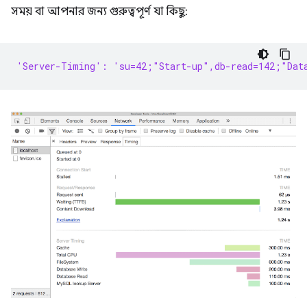
সময় বা আপনার জন্য গুরুত্বপূর্ণ যা কিছু:
'Server-Timing': 'su=42;"Start-up",db-read=142;"Dat