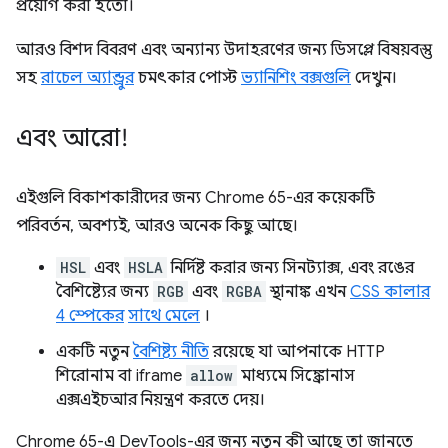
প্রয়োগ করা হতো।
আরও বিশদ বিবরণ এবং অন্যান্য উদাহরণের জন্য ডিসপ্লে বিষয়বস্তু
সহ
রাচেল অ্যান্ড্রুর
চমৎকার পোস্ট
ভ্যানিশিং বক্সগুলি
দেখুন।
এবং আরো!
এইগুলি বিকাশকারীদের জন্য Chrome 65-এর কয়েকটি
পরিবর্তন, অবশ্যই, আরও অনেক কিছু আছে।
HSL
এবং
HSLA
নির্দিষ্ট করার জন্য সিনট্যাক্স, এবং রঙের
বৈশিষ্ট্যের জন্য
RGB
এবং
RGBA
স্থানাঙ্ক এখন
CSS কালার
4 স্পেকের
সাথে মেলে
।
একটি নতুন
বৈশিষ্ট্য নীতি
রয়েছে যা আপনাকে HTTP
শিরোনাম বা iframe
allow
মাধ্যমে সিঙ্ক্রোনাস
এক্সএইচআর নিয়ন্ত্রণ করতে দেয়।
Chrome 65-এ DevTools-এর জন্য নতুন কী আছে তা জানতে