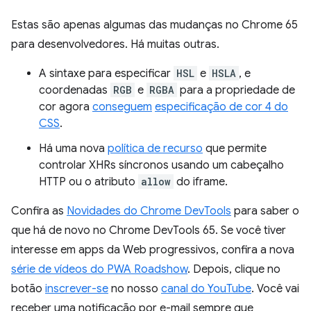
Estas são apenas algumas das mudanças no Chrome 65
para desenvolvedores. Há muitas outras.
A sintaxe para especificar
HSL
e
HSLA
, e
coordenadas
RGB
e
RGBA
para a propriedade de
cor agora
conseguem
especificação de cor 4 do
CSS
.
Há uma nova
política de recurso
que permite
controlar XHRs síncronos usando um cabeçalho
HTTP ou o atributo
allow
do iframe.
Confira as
Novidades do Chrome DevTools
para saber o
que há de novo no Chrome DevTools 65. Se você tiver
interesse em apps da Web progressivos, confira a nova
série de vídeos do PWA Roadshow
. Depois, clique no
botão
inscrever-se
no nosso
canal do YouTube
. Você vai
receber uma notificação por e-mail sempre que