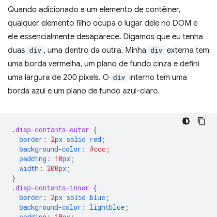
Quando adicionado a um elemento de contêiner,
qualquer elemento filho ocupa o lugar dele no DOM e
ele essencialmente desaparece. Digamos que eu tenha
duas
div
, uma dentro da outra. Minha
div
externa tem
uma borda vermelha, um plano de fundo cinza e defini
uma largura de 200 pixels. O
div
interno tem uma
borda azul e um plano de fundo azul-claro.
.
disp-contents-outer
{
border
:
2
px
solid
red
;
background-color
:
#ccc
;
padding
:
10
px
;
width
:
200
px
;
}
.
disp-contents-inner
{
border
:
2
px
solid
blue
;
background-color
:
lightblue
;
padding
:
10
px
;