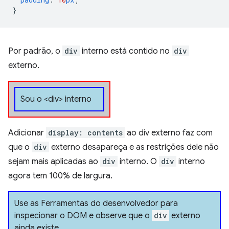
}
Por padrão, o
div
interno está contido no
div
externo.
Sou o <div> interno
Adicionar
display: contents
ao div externo faz com
que o
div
externo desapareça e as restrições dele não
sejam mais aplicadas ao
div
interno. O
div
interno
agora tem 100% de largura.
Use as Ferramentas do desenvolvedor para
inspecionar o DOM e observe que o
div
externo
ainda existe.