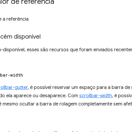
lor de referência
e a referência
ecém disponível
ém-disponível, esses são recursos que foram enviados recent
lbar-width
ollbar-gutter
, é possível reservar um espaço para a barra d
ndo ela aparece ou desaparece. Com
scrollbar-width
, é possí
té mesmo ocultar a barra de rolagem completamente sem afet