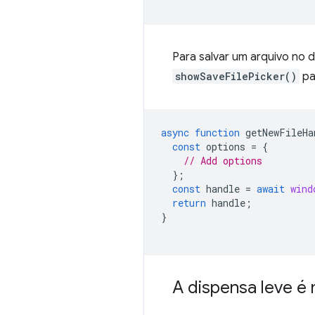
Para salvar um arquivo no 
showSaveFilePicker()
pa
async
function
getNewFileHa
const
options
=
{
// Add options
};
const
handle
=
await
wind
return
handle
;
}
A dispensa leve é