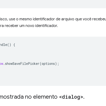
disco, use o mesmo identificador de arquivo que você receb
ra receber um novo identificador.
ndle
()
{
ow
.
showSaveFilePicker
(
options
);
 mostrada no elemento
<dialog>
.