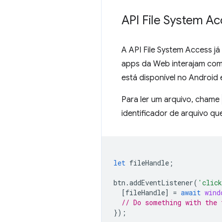
API File System A
A API File System Access j
apps da Web interajam com 
está disponível no Android
Para ler um arquivo, chame
identificador de arquivo qu
let
fileHandle
;
btn
.
addEventListener
(
'clic
[
fileHandle
]
=
await
wind
// Do something with the 
});