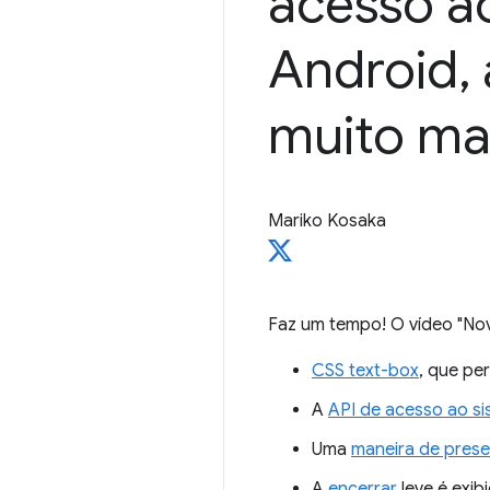
acesso ao
Android
,
muito ma
Mariko Kosaka
Faz um tempo! O vídeo "No
CSS text-box
, que pe
A
API de acesso ao si
Uma
maneira de pres
A
encerrar
leve é exi