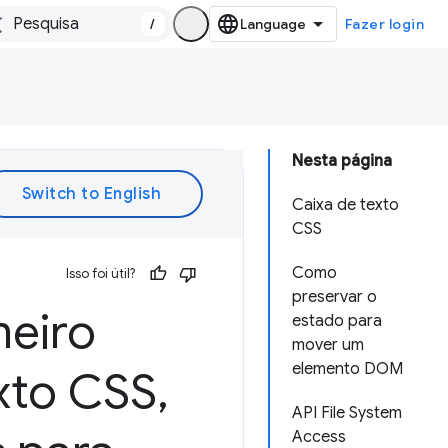
/
Fazer login
Nesta página
Caixa de texto
CSS
Como
Isso foi útil?
preservar o
eiro
estado para
mover um
elemento DOM
exto CSS
,
API File System
Access