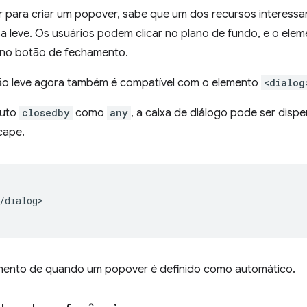
 para criar um popover, sabe que um dos recursos interessa
 leve. Os usuários podem clicar no plano de fundo, e o ele
 no botão de fechamento.
ão leve agora também é compatível com o elemento
<dialog
buto
closedby
como
any
, a caixa de diálogo pode ser disp
cape.
/dialog>

ento de quando um popover é definido como automático.