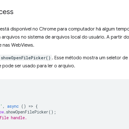
ccess
á está disponível no Chrome para computador há algum tempo
arquivos no sistema de arquivos local do usuário. A partir 
 e nas WebViews.
showOpenFilePicker()
. Esse método mostra um seletor de
e pode ser usado para ler o arquivo.
k'
,
async
()
=
>
{
ow
.
showOpenFilePicker
();
file handle.