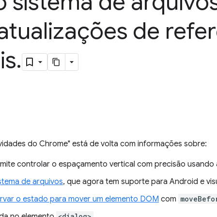
 sistema de arquivo
atualizações de refer
is
.
vidades do Chrome" está de volta com informações sobre:
rmite controlar o espaçamento vertical com precisão usando 
stema de arquivos
, que agora tem suporte para Android e vi
ervar o estado para mover um elemento DOM
com
moveBefo
bida no elemento
<dialog>
.