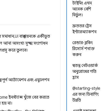
টাইমিং এখন
অনেক বেশি
নির্ভুল।
দ্রুততর ট্রেস
ইন্টারঅ্যাকশন
সমাধান, UI বাস্তবায়নকে একীভূত
রেন্ডার-ব্লকিং
েলে আনা অসংখ্য সূক্ষ্ম সংশোধন
রিসোর্স শনাক্ত
প্রসূ করে তুলবে।
করুন
স্বতন্ত্র নেটওয়ার্ক
অনুরোধের গতি
হ্রাস
ত্বপূর্ণ অটোমেশন এবং এমুলেশন
@starting-style
এর জন্য ডিবাগিং
rome ইনস্ট্যান্স খুঁজে বের করতে
উন্নতি
 হয় না।