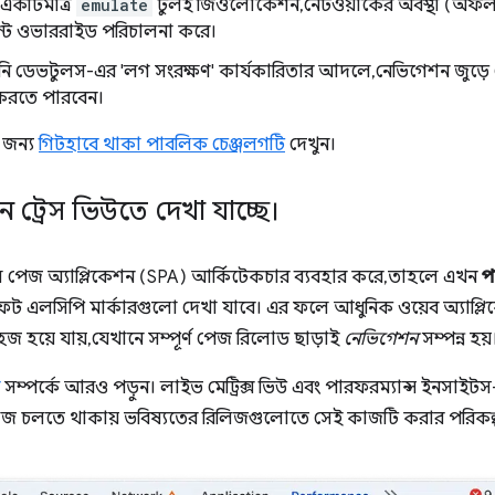
একটিমাত্র
emulate
টুলই জিওলোকেশন, নেটওয়ার্কের অবস্থা (অফল
ন্ট ওভাররাইড পরিচালনা করে।
ডেভটুলস-এর 'লগ সংরক্ষণ' কার্যকারিতার আদলে, নেভিগেশন জুড়ে ন
 করতে পারবেন।
র জন্য
গিটহাবে থাকা পাবলিক চেঞ্জলগটি
দেখুন।
্রেস ভিউতে দেখা যাচ্ছে।
 পেজ অ্যাপ্লিকেশন (SPA) আর্কিটেকচার ব্যবহার করে, তাহলে এখন
প
 এলসিপি মার্কারগুলো দেখা যাবে। এর ফলে আধুনিক ওয়েব অ্যাপ্লি
জ হয়ে যায়, যেখানে সম্পূর্ণ পেজ রিলোড ছাড়াই
নেভিগেশন
সম্পন্ন হয়
সম্পর্কে আরও পড়ুন। লাইভ মেট্রিক্স ভিউ এবং পারফরম্যান্স ইনসাই
কাজ চলতে থাকায় ভবিষ্যতের রিলিজগুলোতে সেই কাজটি করার পরিকল্প