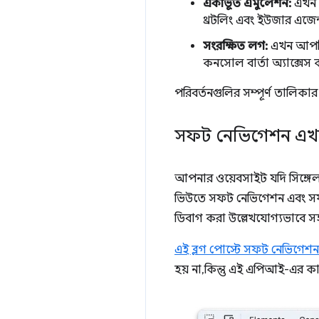
একীভূত এমুলেশন:
এখন 
থ্রটলিং এবং ইউজার এজে
সংরক্ষিত লগ:
এখন আপনি 
কনসোল বার্তা অ্যাক্সেস
পরিবর্তনগুলির সম্পূর্ণ তালিকা
সফট নেভিগেশন এখন ট
আপনার ওয়েবসাইট যদি সিঙ্গেল
ভিউতে সফট নেভিগেশন এবং সফট
ডিবাগ করা উল্লেখযোগ্যভাবে সহ
এই ব্লগ পোস্টে সফট নেভিগেশন
হয় না, কিন্তু এই এপিআই-এর 