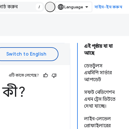
/
সাইন-ইন করুন
এই পৃষ্ঠায় যা যা
আছে
ডেভটুলস
এমসিপি সার্ভার
এটি কাজে লেগেছে?
আপডেট
 কী?
সফট নেভিগেশন
এখন ট্রেস ভিউতে
দেখা যাচ্ছে।
লাইন-লেভেল
প্রোফাইলারের