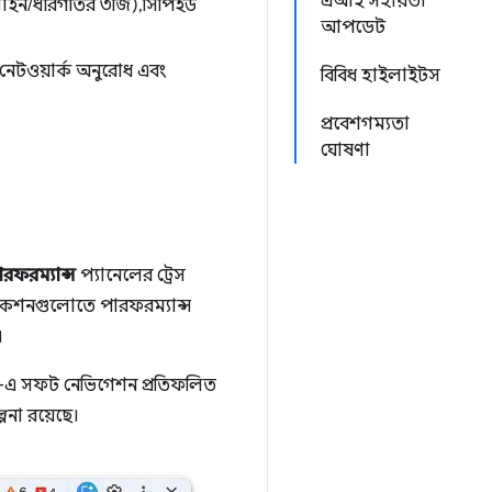
এআই সহায়তা
াইন/ধীরগতির ৩জি), সিপিইউ
আপডেট
েটওয়ার্ক অনুরোধ এবং
বিবিধ হাইলাইটস
প্রবেশগম্যতা
ঘোষণা
ারফরম্যান্স
প্যানেলের ট্রেস
কেশনগুলোতে পারফরম্যান্স
।
টস-এ সফট নেভিগেশন প্রতিফলিত
না রয়েছে।