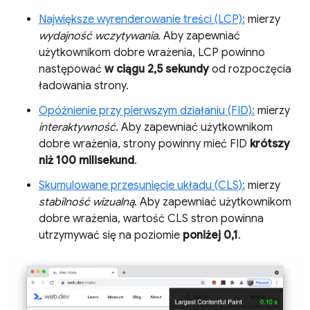
Największe wyrenderowanie treści (LCP):
mierzy
wydajność wczytywania
. Aby zapewniać
użytkownikom dobre wrażenia, LCP powinno
następować
w ciągu 2,5 sekundy
od rozpoczęcia
ładowania strony.
Opóźnienie przy pierwszym działaniu (FID):
mierzy
interaktywność
. Aby zapewniać użytkownikom
dobre wrażenia, strony powinny mieć FID
krótszy
niż 100 milisekund
.
Skumulowane przesunięcie układu (CLS):
mierzy
stabilność wizualną
. Aby zapewniać użytkownikom
dobre wrażenia, wartość CLS stron powinna
utrzymywać się na poziomie
poniżej 0,1
.