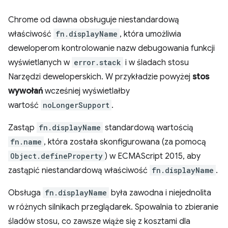
Chrome od dawna obsługuje niestandardową
właściwość
fn.displayName
, która umożliwia
deweloperom kontrolowanie nazw debugowania funkcji
wyświetlanych w
error.stack
i w śladach stosu
Narzędzi deweloperskich. W przykładzie powyżej
stos
wywołań
wcześniej wyświetlałby
wartość
noLongerSupport
.
Zastąp
fn.displayName
standardową wartością
fn.name
, która została skonfigurowana (za pomocą
Object.defineProperty
) w ECMAScript 2015, aby
zastąpić niestandardową właściwość
fn.displayName
.
Obsługa
fn.displayName
była zawodna i niejednolita
w różnych silnikach przeglądarek. Spowalnia to zbieranie
śladów stosu, co zawsze wiąże się z kosztami dla